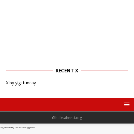
RECENT X
X by yigittuncay
@halksahnesi.org
Copy Protected by
Chetan
's
WP-Copyprotect
.