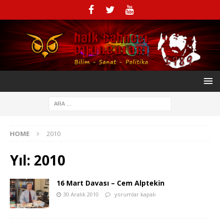
HOME
2010
Yıl:
2010
16 Mart Davası – Cem Alptekin
30 Aralık 2010
yorumlar kapalı