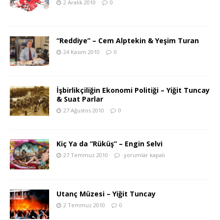
2 Aralık 2010
0
“Reddiye” – Cem Alptekin & Yeşim Turan
24 Kasım 2010
0
İşbirlikçiliğin Ekonomi Politiği – Yiğit Tuncay
& Suat Parlar
27 Ağustos 2010
0
Kiç Ya da “Rüküş” – Engin Selvi
27 Temmuz 2010
yorumlar kapalı
Utanç Müzesi – Yiğit Tuncay
2 Temmuz 2010
0