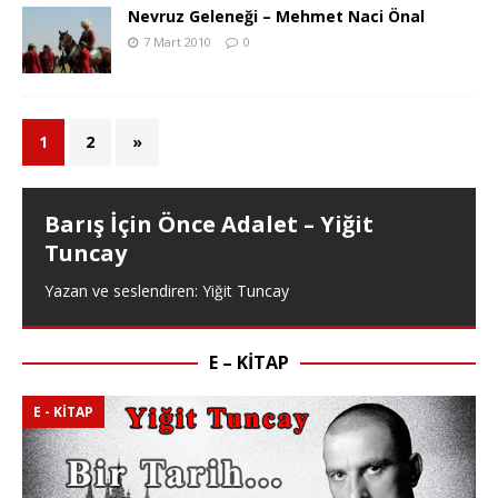
Nevruz Geleneği – Mehmet Naci Önal
7 Mart 2010
0
1
2
»
Barış İçin Önce Adalet – Yiğit
Tuncay
Yazan ve seslendiren: Yiğit Tuncay
E – KITAP
E - KITAP