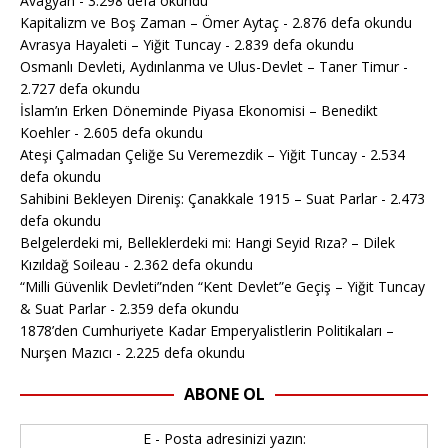
Avagyan
- 3.298 defa okundu
Kapitalizm ve Boş Zaman – Ömer Aytaç
- 2.876 defa okundu
Avrasya Hayaleti – Yiğit Tuncay
- 2.839 defa okundu
Osmanlı Devleti, Aydınlanma ve Ulus-Devlet – Taner Timur
-
2.727 defa okundu
İslam’ın Erken Döneminde Piyasa Ekonomisi – Benedikt
Koehler
- 2.605 defa okundu
Ateşi Çalmadan Çeliğe Su Veremezdik – Yiğit Tuncay
- 2.534
defa okundu
Sahibini Bekleyen Direniş: Çanakkale 1915 – Suat Parlar
- 2.473
defa okundu
Belgelerdeki mi, Belleklerdeki mi: Hangi Seyid Rıza? – Dilek
Kızıldağ Soileau
- 2.362 defa okundu
“Milli Güvenlik Devleti”nden “Kent Devlet”e Geçiş – Yiğit Tuncay
& Suat Parlar
- 2.359 defa okundu
1878’den Cumhuriyete Kadar Emperyalistlerin Politikaları –
Nurşen Mazıcı
- 2.225 defa okundu
ABONE OL
E - Posta adresinizi yazın: