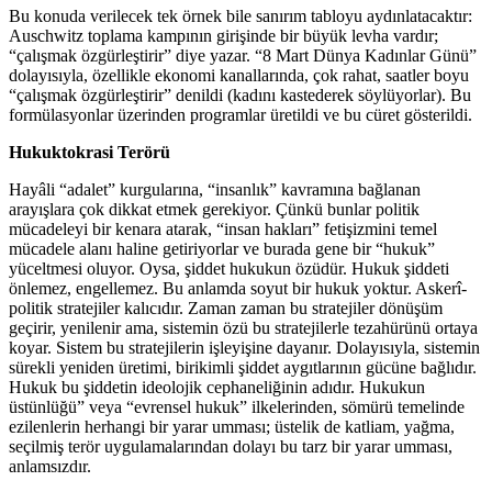
Bu konuda verilecek tek örnek bile sanırım tabloyu aydınlatacaktır:
Auschwitz toplama kampının girişinde bir büyük levha vardır;
“çalışmak özgürleştirir” diye yazar. “8 Mart Dünya Kadınlar Günü”
dolayısıyla, özellikle ekonomi kanallarında, çok rahat, saatler boyu
“çalışmak özgürleştirir” denildi (kadını kastederek söylüyorlar). Bu
formülasyonlar üzerinden programlar üretildi ve bu cüret gösterildi.
Hukuktokrasi Terörü
Hayâli “adalet” kurgularına, “insanlık” kavramına bağlanan
arayışlara çok dikkat etmek gerekiyor. Çünkü bunlar politik
mücadeleyi bir kenara atarak, “insan hakları” fetişizmini temel
mücadele alanı haline getiriyorlar ve burada gene bir “hukuk”
yüceltmesi oluyor. Oysa, şiddet hukukun özüdür. Hukuk şiddeti
önlemez, engellemez. Bu anlamda soyut bir hukuk yoktur. Askerî-
politik stratejiler kalıcıdır. Zaman zaman bu stratejiler dönüşüm
geçirir, yenilenir ama, sistemin özü bu stratejilerle tezahürünü ortaya
koyar. Sistem bu stratejilerin işleyişine dayanır. Dolayısıyla, sistemin
sürekli yeniden üretimi, birikimli şiddet aygıtlarının gücüne bağlıdır.
Hukuk bu şiddetin ideolojik cephaneliğinin adıdır. Hukukun
üstünlüğü” veya “evrensel hukuk” ilkelerinden, sömürü temelinde
ezilenlerin herhangi bir yarar umması; üstelik de katliam, yağma,
seçilmiş terör uygulamalarından dolayı bu tarz bir yarar umması,
anlamsızdır.