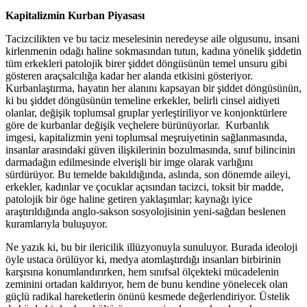
Kapitalizmin Kurban Piyasası
Tacizcilikten ve bu taciz meselesinin neredeyse aile olgusunu, insani
kirlenmenin odağı haline sokmasından tutun, kadına yönelik şiddetin
tüm erkekleri patolojik birer şiddet döngüsünün temel unsuru gibi
gösteren araçsalcılığa kadar her alanda etkisini gösteriyor.
Kurbanlaştırma, hayatın her alanını kapsayan bir şiddet döngüsünün,
ki bu şiddet döngüsünün temeline erkekler, belirli cinsel aidiyeti
olanlar, değişik toplumsal gruplar yerleştiriliyor ve konjonktürlere
göre de kurbanlar değişik veçhelere bürünüyorlar. Kurbanlık
imgesi, kapitalizmin yeni toplumsal meşruiyetinin sağlanmasında,
insanlar arasındaki güven ilişkilerinin bozulmasında, sınıf bilincinin
darmadağın edilmesinde elverişli bir imge olarak varlığını
sürdürüyor. Bu temelde bakıldığında, aslında, son dönemde aileyi,
erkekler, kadınlar ve çocuklar açısından tacizci, toksit bir madde,
patolojik bir öge haline getiren yaklaşımlar; kaynağı iyice
araştırıldığında anglo-sakson sosyolojisinin yeni-sağdan beslenen
kuramlarıyla buluşuyor.
Ne yazık ki, bu bir ilericilik illüzyonuyla sunuluyor. Burada ideoloji
öyle ustaca örülüyor ki, medya atomlaştırdığı insanları birbirinin
karşısına konumlandırırken, hem sınıfsal ölçekteki mücadelenin
zeminini ortadan kaldırıyor, hem de bunu kendine yönelecek olan
güçlü radikal hareketlerin önünü kesmede değerlendiriyor. Üstelik