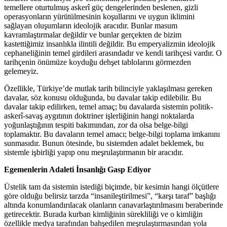
temellere oturtulmuş askerî güç dengelerinden beslenen, gizli
operasyonların yürütülmesinin koşullarını ve uygun iklimini
sağlayan oluşumların ideolojik aracıdır. Bunlar masum
kavramlaştırmalar değildir ve bunlar gerçekten de bizim
kastettiğimiz insanlıkla ilintili değildir. Bu emperyalizmin ideolojik
cephaneliğinin temel girdileri arasındadır ve kendi tarihçesi vardır. O
tarihçenin önümüze koyduğu dehşet tablolarını görmezden
gelemeyiz.
Özellikle, Türkiye’de mutlak tarih bilinciyle yaklaşılması gereken
davalar, söz konusu olduğunda, bu davalar takip edilebilir. Bu
davalar takip edilirken, temel amaç; bu davalarda sistemin politik-
askerî-savaş aygıtının doktriner işlerliğinin hangi noktalarda
yoğunlaştığının tespiti bakımından, zor da olsa belge-bilgi
toplamaktır. Bu davaların temel amacı; belge-bilgi toplama imkanını
sunmasıdır. Bunun ötesinde, bu sistemden adalet beklemek, bu
sistemle işbirliği yapıp onu meşrulaştırmanın bir aracıdır.
Egemenlerin Adaleti İnsanlığı Gasp Ediyor
Üstelik tam da sistemin istediği biçimde, bir kesimin hangi ölçütlere
göre olduğu belirsiz tarzda “insanileştirilmesi”, “karşı taraf” başlığı
altında konumlandırılacak olanların canavarlaştırılmasını beraberinde
getirecektir. Burada kurban kimliğinin sürekliliği ve o kimliğin
özellikle medya tarafından bahşedilen meşrulaştırmasından yola