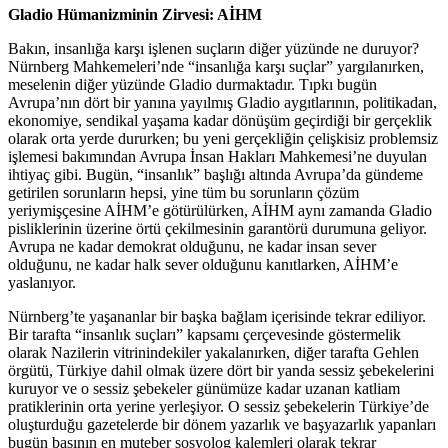
Gladio Hümanizminin Zirvesi: AİHM
Bakın, insanlığa karşı işlenen suçların diğer yüzünde ne duruyor?
Nürnberg Mahkemeleri’nde “insanlığa karşı suçlar” yargılanırken,
meselenin diğer yüzünde Gladio durmaktadır. Tıpkı bugün
Avrupa’nın dört bir yanına yayılmış Gladio aygıtlarının, politikadan,
ekonomiye, sendikal yaşama kadar dönüşüm geçirdiği bir gerçeklik
olarak orta yerde dururken; bu yeni gerçekliğin çelişkisiz problemsiz
işlemesi bakımından Avrupa İnsan Hakları Mahkemesi’ne duyulan
ihtiyaç gibi. Bugün, “insanlık” başlığı altında Avrupa’da gündeme
getirilen sorunların hepsi, yine tüm bu sorunların çözüm
yeriymişçesine AİHM’e götürülürken, AİHM aynı zamanda Gladio
pisliklerinin üzerine örtü çekilmesinin garantörü durumuna geliyor.
Avrupa ne kadar demokrat olduğunu, ne kadar insan sever
olduğunu, ne kadar halk sever olduğunu kanıtlarken, AİHM’e
yaslanıyor.
Nürnberg’te yaşananlar bir başka bağlam içerisinde tekrar ediliyor.
Bir tarafta “insanlık suçları” kapsamı çerçevesinde göstermelik
olarak Nazilerin vitrinindekiler yakalanırken, diğer tarafta Gehlen
örgütü, Türkiye dahil olmak üzere dört bir yanda sessiz şebekelerini
kuruyor ve o sessiz şebekeler günümüze kadar uzanan katliam
pratiklerinin orta yerine yerleşiyor. O sessiz şebekelerin Türkiye’de
oluşturduğu gazetelerde bir dönem yazarlık ve başyazarlık yapanları
bugün basının en muteber sosyolog kalemleri olarak tekrar