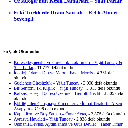
Ortadoğu’nun Kesik Damarları – Suat Parlar
Eski Türklerde Dram San’atı – Refik Ahmet
Sevengil
En Çok Okunanlar
Küreselleşmecilik ve Güvenlik Doktrinleri – Yiğit Tuncay &
Suat Parlar
- 11.777 defa okundu
İdeoloji Olarak Din ve Marx – Brian Morris
- 4.351 defa
okundu
Güçlenen Güçsüzlük – Yiğit Tuncay
- 3.998 defa okundu
Bir Senfoni; İki Kişilik – Yiğit Tuncay
- 3.313 defa okundu
Kafkas Tebeşir Dairesi Üzerine – Bertolt Brecht
- 3.305 defa
okundu
İşbirliğinden Çatışmaya Ermeniler ve İttihat Terakki – Arsen
Avagyan
- 3.298 defa okundu
Kapitalizm ve Boş Zaman – Ömer Aytaç
- 2.876 defa okundu
Avrasya Hayaleti – Yiğit Tuncay
- 2.838 defa okundu
Osmanlı Devleti, Aydınlanma ve Ulus-Devlet – Taner Timur
-