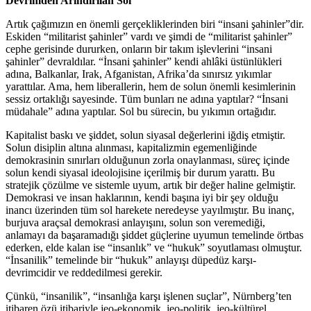
Devrimden Arındırılan Sol
Artık çağımızın en önemli gerçekliklerinden biri “insani şahinler”dir.
Eskiden “militarist şahinler” vardı ve şimdi de “militarist şahinler”
cephe gerisinde dururken, onların bir takım işlevlerini “insani
şahinler” devraldılar. “İnsani şahinler” kendi ahlâki üstünlükleri
adına, Balkanlar, Irak, Afganistan, Afrika’da sınırsız yıkımlar
yarattılar. Ama, hem liberallerin, hem de solun önemli kesimlerinin
sessiz ortaklığı sayesinde. Tüm bunları ne adına yaptılar? “İnsani
müdahale” adına yaptılar. Sol bu sürecin, bu yıkımın ortağıdır.
Kapitalist baskı ve şiddet, solun siyasal değerlerini iğdiş etmiştir.
Solun disiplin altına alınması, kapitalizmin egemenliğinde
demokrasinin sınırları olduğunun zorla onaylanması, süreç içinde
solun kendi siyasal ideolojisine içerilmiş bir durum yarattı. Bu
stratejik çözülme ve sistemle uyum, artık bir değer haline gelmiştir.
Demokrasi ve insan haklarının, kendi başına iyi bir şey olduğu
inancı üzerinden tüm sol harekete neredeyse yayılmıştır. Bu inanç,
burjuva araçsal demokrasi anlayışını, solun son veremediği,
anlamayı da başaramadığı şiddet güçlerine uyumun temelinde örtbas
ederken, elde kalan ise “insanlık” ve “hukuk” soyutlaması olmuştur.
“İnsanilik” temelinde bir “hukuk” anlayışı düpedüz karşı-
devrimcidir ve reddedilmesi gerekir.
Çünkü, “insanilik”, “insanlığa karşı işlenen suçlar”, Nürnberg’ten
itibaren özü itibariyle jeo-ekonomik, jeo-politik, jeo-kültürel