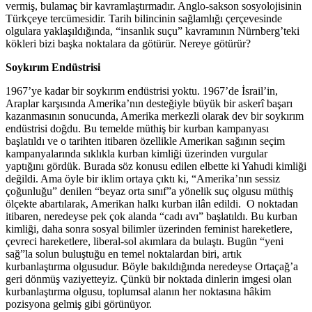
vermiş, bulamaç bir kavramlaştırmadır. Anglo-sakson sosyolojisinin
Türkçeye tercümesidir. Tarih bilincinin sağlamlığı çerçevesinde
olgulara yaklaşıldığında, “insanlık suçu” kavramının Nürnberg’teki
kökleri bizi başka noktalara da götürür. Nereye götürür?
Soykırım Endüstrisi
1967’ye kadar bir soykırım endüstrisi yoktu. 1967’de İsrail’in,
Araplar karşısında Amerika’nın desteğiyle büyük bir askerî başarı
kazanmasının sonucunda, Amerika merkezli olarak dev bir soykırım
endüstrisi doğdu. Bu temelde müthiş bir kurban kampanyası
başlatıldı ve o tarihten itibaren özellikle Amerikan sağının seçim
kampanyalarında sıklıkla kurban kimliği üzerinden vurgular
yaptığını gördük. Burada söz konusu edilen elbette ki Yahudi kimliği
değildi. Ama öyle bir iklim ortaya çıktı ki, “Amerika’nın sessiz
çoğunluğu” denilen “beyaz orta sınıf”a yönelik suç olgusu müthiş
ölçekte abartılarak, Amerikan halkı kurban ilân edildi. O noktadan
itibaren, neredeyse pek çok alanda “cadı avı” başlatıldı. Bu kurban
kimliği, daha sonra sosyal bilimler üzerinden feminist hareketlere,
çevreci hareketlere, liberal-sol akımlara da bulaştı. Bugün “yeni
sağ”la solun buluştuğu en temel noktalardan biri, artık
kurbanlaştırma olgusudur. Böyle bakıldığında neredeyse Ortaçağ’a
geri dönmüş vaziyetteyiz. Çünkü bir noktada dinlerin imgesi olan
kurbanlaştırma olgusu, toplumsal alanın her noktasına hâkim
pozisyona gelmiş gibi görünüyor.