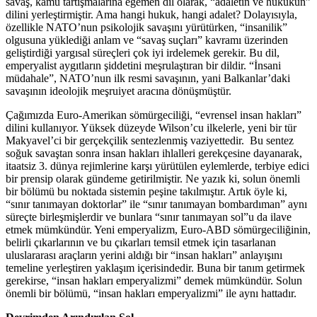
savaş, kamu tartışmalarına egemen dil olarak, “adaletin ve hukukun”
dilini yerleştirmiştir. Ama hangi hukuk, hangi adalet? Dolayısıyla,
özellikle NATO’nun psikolojik savaşını yürütürken, “insanilik”
olgusuna yüklediği anlam ve “savaş suçları” kavramı üzerinden
geliştirdiği yargısal süreçleri çok iyi irdelemek gerekir. Bu dil,
emperyalist aygıtların şiddetini meşrulaştıran bir dildir. “İnsani
müdahale”, NATO’nun ilk resmi savaşının, yani Balkanlar’daki
savaşının ideolojik meşruiyet aracına dönüşmüştür.
Çağımızda Euro-Amerikan sömürgeciliği, “evrensel insan hakları”
dilini kullanıyor. Yüksek düzeyde Wilson’cu ilkelerle, yeni bir tür
Makyavel’ci bir gerçekçilik sentezlenmiş vaziyettedir. Bu sentez
soğuk savaştan sonra insan hakları ihlalleri gerekçesine dayanarak,
itaatsiz 3. dünya rejimlerine karşı yürütülen eylemlerde, terbiye edici
bir prensip olarak gündeme getirilmiştir. Ne yazık ki, solun önemli
bir bölümü bu noktada sistemin peşine takılmıştır. Artık öyle ki,
“sınır tanımayan doktorlar” ile “sınır tanımayan bombardıman” aynı
süreçte birleşmişlerdir ve bunlara “sınır tanımayan sol”u da ilave
etmek mümkündür. Yeni emperyalizm, Euro-ABD sömürgeciliğinin,
belirli çıkarlarının ve bu çıkarları temsil etmek için tasarlanan
uluslararası araçların yerini aldığı bir “insan hakları” anlayışını
temeline yerleştiren yaklaşım içerisindedir. Buna bir tanım getirmek
gerekirse, “insan hakları emperyalizmi” demek mümkündür. Solun
önemli bir bölümü, “insan hakları emperyalizmi” ile aynı hattadır.