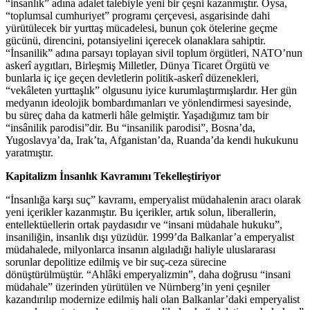
“insanlık” adına adalet talebiyle yeni bir çeşni kazanmıştır. Oysa,
“toplumsal cumhuriyet” programı çerçevesi, asgarisinde dahi
yürütülecek bir yurttaş mücadelesi, bunun çok ötelerine geçme
gücünü, direncini, potansiyelini içerecek olanaklara sahiptir.
“İnsanilik” adına parsayı toplayan sivil toplum örgütleri, NATO’nun
askerî aygıtları, Birleşmiş Milletler, Dünya Ticaret Örgütü ve
bunlarla iç içe geçen devletlerin politik-askerî düzenekleri,
“vekâleten yurttaşlık” olgusunu iyice kurumlaştırmışlardır. Her gün
medyanın ideolojik bombardımanları ve yönlendirmesi sayesinde,
bu süreç daha da katmerli hâle gelmiştir. Yaşadığımız tam bir
“insânilik parodisi”dir. Bu “insanilik parodisi”, Bosna’da,
Yugoslavya’da, Irak’ta, Afganistan’da, Ruanda’da kendi hukukunu
yaratmıştır.
Kapitalizm İnsanlık Kavramını Tekelleştiriyor
“İnsanlığa karşı suç” kavramı, emperyalist müdahalenin aracı olarak
yeni içerikler kazanmıştır. Bu içerikler, artık solun, liberallerin,
entellektüellerin ortak paydasıdır ve “insani müdahale hukuku”,
insaniliğin, insanlık dışı yüzüdür. 1999’da Balkanlar’a emperyalist
müdahalede, milyonlarca insanın algıladığı haliyle uluslararası
sorunlar depolitize edilmiş ve bir suç-ceza sürecine
dönüştürülmüştür. “Ahlâki emperyalizmin”, daha doğrusu “insani
müdahale” üzerinden yürütülen ve Nürnberg’in yeni çeşniler
kazandırılıp modernize edilmiş hali olan Balkanlar’daki emperyalist