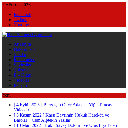
7 Ağustos 2026
Facebook
Twitter
Youtube
Anasayfa
Hakkımızda
Yazılar
İncelemeler
Söyleşiler
Çalışmalar
E – Kitap
Videolar
İletişim
Yeni
[ 4 Eylül 2025 ]
Barış İçin Önce Adalet – Yiğit Tuncay
Videolar
[ 3 Kasım 2022 ]
Karşı Devrimin Hukuk Harekâtı ve
Barolar – Cem Alptekin
Yazılar
[ 10 Mart 2022 ]
Haklı Savaş Doktrini ve Ulus İnşa Eden