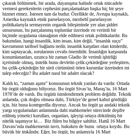
çıkarak bölünmek, bir arada, dayanışma halinde ortak mücadele
vermesi gerekenlerin cephesini parçalamaktan başka hiç bir şeye
hizmet etmez. İstenen tam da budur. Özellikle de, Avrupa kaynaklı,
Amerika kaynaklı etnik parselasyon, mezhebî parselasyon
politikalarıyla sermayenin organik bileşiminde yer alan şiddet
unsurunun, bu parçalanmış toplumlar üzerinde en verimli bir
biçimde uygulama olanağının elde edilmesi ortak politikalardır. Bu
bakımdan, hangi insanilik, kim insan, kim değil, “insanlık suçu”
kavramının tarihsel bağlamı nedir, insanlık karşıtları olan kimlerdir,
kim saptayacak, sorularının cevabı önemlidir. İnsanlığın karşısında
konumlananları, uzunca bir zaman Gladio ile verimli işbirliği
içerisinde olmuş, üstelik bunu devletin çelik-çekirdeğine yerleştiren,
bu çelik-çekirdeğin bir sürü cürümünü örten kurumlar üzerinden mi
talep edeceğiz? Bu adalet nasıl bir adalet olacak?
Kaldı ki, “zaman aşımı” konusunun teknik yanları da vardır. Ortada
bir örgüt olduğunu biliyoruz. Bu örgüt Sivas’ta, Maraş’ta, 16 Mart
1978’de de vardı. Bu örgütü isimlendirmek problem değildir. Teknik
anlamda, çok doğru olmasa dahi, Türkiye’de genel kabul gördüğü
için, biz buna kontrgerilla diyoruz. Ancak bu örgüt şu andaki teknik
yargı uygulamaları anlamında dahi mahkemeler sürecinde deşifre
edilmiş yönetici kurulları, organları, işleyişi ortaya dökülmüş bir
nitelik taşımıyor ki… Biz fiilen bu bilgiye sahibiz. Hattâ 16 Mart
Davası’nda mahkemenin tavrı, hukuken de bunu ortaya koydu. Bu
büyük bir imkândır. Eğer, bu örgüt, bu anlamıyla 16 Mart