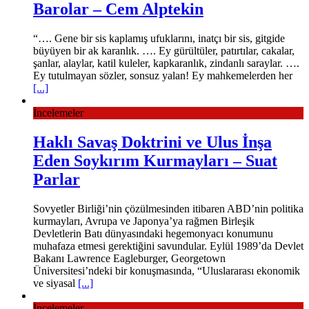
Barolar – Cem Alptekin
“…. Gene bir sis kaplamış ufuklarını, inatçı bir sis, gitgide
büyüyen bir ak karanlık. …. Ey gürültüler, patırtılar, cakalar,
şanlar, alaylar, katil kuleler, kapkaranlık, zindanlı saraylar. ….
Ey tutulmayan sözler, sonsuz yalan! Ey mahkemelerden her
[...]
İncelemeler
Haklı Savaş Doktrini ve Ulus İnşa
Eden Soykırım Kurmayları – Suat
Parlar
Sovyetler Birliği’nin çözülmesinden itibaren ABD’nin politika
kurmayları, Avrupa ve Japonya’ya rağmen Birleşik
Devletlerin Batı dünyasındaki hegemonyacı konumunu
muhafaza etmesi gerektiğini savundular. Eylül 1989’da Devlet
Bakanı Lawrence Eagleburger, Georgetown
Üniversitesi’ndeki bir konuşmasında, “Uluslararası ekonomik
ve siyasal
[...]
İncelemeler