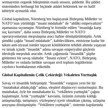
sermayenin organik bileşiminin esaslı unsuru, şiddettir. Bu şiddet
sisteminden herhangi bir biçimde adalet beklemek ise en hafif
tabiriyle aymazlık olur.
Global kapitalizm, Nürnberg’ten başlayarak Birleşmiş Milletler ve
NATO’nun yürüttüğü “insani müdahale” ile “ahlâki emperyalizm”
aşamasına sıçramıştır. Nürnberg’te formüle edilen “insanlığa karşı
suç kavramı”, daha sonra Birleşmiş Milletler ve NATO
operasyonlarının meşrulaşma aracı haline dönüştürülmüştür. Artık
şimdiki çağda “insanî müdahale”, kabilecilikten, etnisizme kadar bir
takım anti-siyasal isimler taşıyan kötülüklerin tehdidi altında yaşayan
ve tırnak içinde “insanlık” adına savaşan emperyalist güçlerin
ideolojik meşruluk aracıdır. Artık çağımızda “insanilik” şüphe
götürmez bir savaş silahıdır. “İnsani eylem”, NATO, Birleşmiş
Milletler ve onlarla birlikte savaşan sivil toplum örgütlerinin
caydırıcı bombalarının etiketidir.
Global Kapitalizmin Çelik Çekirdeği: Vekaleten Yurttaşlık
Savaş ve insanilik birleşmiştir. “İnsanilik” vurgusu yeni bir tür
“mutabakat ahlakçılığı” adına, eleştirel düşünceyi susturmuştur. Bu
mutabakat, öyle bir mutabakattır ki, “vekâleten yurttaşlık” çağını
başlatmıştır. Artık “yurttaşlık” kavramı, özünün zorunlu kıldığı
anlaşmazlığı, tartışmayı, yüzleşmeyi içerir olmaktan çıkmış, uzlaşma
arayışına dönüşmüştür. “Vekâleten yurttaşlık”, sistemin kapılarında