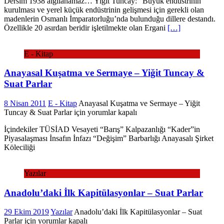
Dersim 1938 algılanamaz… Yiğit Tuncay: “Büyük endüstrinin
kurulması ve yerel küçük endüstrinin gelişmesi için gerekli olan
madenlerin Osmanlı İmparatorluğu’nda bulunduğu dillere destandı.
Özellikle 20 asırdan beridir işletilmekte olan Ergani
[…]
E - Kitap
Anayasal Kuşatma ve Sermaye – Yiğit Tuncay &
Suat Parlar
8 Nisan 2011
E - Kitap
Anayasal Kuşatma ve Sermaye – Yiğit
Tuncay & Suat Parlar için
yorumlar kapalı
İçindekiler TÜSİAD Vesayeti “Barış” Kalpazanlığı “Kader”in
Piyasalaşması İnsafın İnfazı “Değişim” Barbarlığı Anayasalı Şirket
Köleciliği
Yazılar
Anadolu’daki İlk Kapitülasyonlar – Suat Parlar
29 Ekim 2019
Yazılar
Anadolu’daki İlk Kapitülasyonlar – Suat
Parlar için
yorumlar kapalı