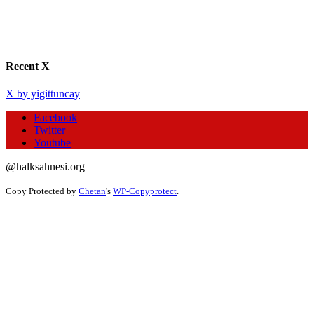
Recent X
X by yigittuncay
Facebook
Twitter
Youtube
@halksahnesi.org
Copy Protected by
Chetan
's
WP-Copyprotect
.