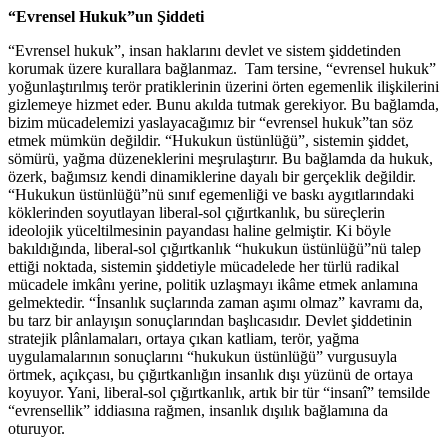
“Evrensel Hukuk”un Şiddeti
“Evrensel hukuk”, insan haklarını devlet ve sistem şiddetinden
korumak üzere kurallara bağlanmaz. Tam tersine, “evrensel hukuk”
yoğunlaştırılmış terör pratiklerinin üzerini örten egemenlik ilişkilerini
gizlemeye hizmet eder. Bunu akılda tutmak gerekiyor. Bu bağlamda,
bizim mücadelemizi yaslayacağımız bir “evrensel hukuk”tan söz
etmek mümkün değildir. “Hukukun üstünlüğü”, sistemin şiddet,
sömürü, yağma düzeneklerini meşrulaştırır. Bu bağlamda da hukuk,
özerk, bağımsız kendi dinamiklerine dayalı bir gerçeklik değildir.
“Hukukun üstünlüğü”nü sınıf egemenliği ve baskı aygıtlarındaki
köklerinden soyutlayan liberal-sol çığırtkanlık, bu süreçlerin
ideolojik yüceltilmesinin payandası haline gelmiştir. Ki böyle
bakıldığında, liberal-sol çığırtkanlık “hukukun üstünlüğü”nü talep
ettiği noktada, sistemin şiddetiyle mücadelede her türlü radikal
mücadele imkânı yerine, politik uzlaşmayı ikâme etmek anlamına
gelmektedir. “İnsanlık suçlarında zaman aşımı olmaz” kavramı da,
bu tarz bir anlayışın sonuçlarından başlıcasıdır. Devlet şiddetinin
stratejik plânlamaları, ortaya çıkan katliam, terör, yağma
uygulamalarının sonuçlarını “hukukun üstünlüğü” vurgusuyla
örtmek, açıkçası, bu çığırtkanlığın insanlık dışı yüzünü de ortaya
koyuyor. Yani, liberal-sol çığırtkanlık, artık bir tür “insanî” temsilde
“evrensellik” iddiasına rağmen, insanlık dışılık bağlamına da
oturuyor.