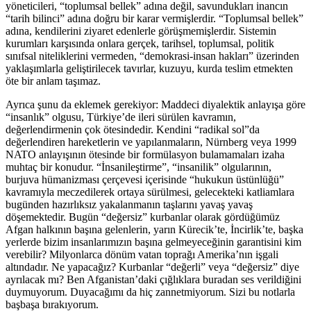
yöneticileri, “toplumsal bellek” adına değil, savundukları inancın
“tarih bilinci” adına doğru bir karar vermişlerdir. “Toplumsal bellek”
adına, kendilerini ziyaret edenlerle görüşmemişlerdir. Sistemin
kurumları karşısında onlara gerçek, tarihsel, toplumsal, politik
sınıfsal niteliklerini vermeden, “demokrasi-insan hakları” üzerinden
yaklaşımlarla geliştirilecek tavırlar, kuzuyu, kurda teslim etmekten
öte bir anlam taşımaz.
Ayrıca şunu da eklemek gerekiyor: Maddeci diyalektik anlayışa göre
“insanlık” olgusu, Türkiye’de ileri sürülen kavramın,
değerlendirmenin çok ötesindedir. Kendini “radikal sol”da
değerlendiren hareketlerin ve yapılanmaların, Nürnberg veya 1999
NATO anlayışının ötesinde bir formülasyon bulamamaları izaha
muhtaç bir konudur. “İnsanileştirme”, “insanilik” olgularının,
burjuva hümanizması çerçevesi içerisinde “hukukun üstünlüğü”
kavramıyla meczedilerek ortaya sürülmesi, gelecekteki katliamlara
bugünden hazırlıksız yakalanmanın taşlarını yavaş yavaş
döşemektedir. Bugün “değersiz” kurbanlar olarak gördüğümüz
Afgan halkının başına gelenlerin, yarın Kürecik’te, İncirlik’te, başka
yerlerde bizim insanlarımızın başına gelmeyeceğinin garantisini kim
verebilir? Milyonlarca dönüm vatan toprağı Amerika’nın işgali
altındadır. Ne yapacağız? Kurbanlar “değerli” veya “değersiz” diye
ayrılacak mı? Ben Afganistan’daki çığlıklara buradan ses verildiğini
duymuyorum. Duyacağımı da hiç zannetmiyorum. Sizi bu notlarla
başbaşa bırakıyorum.