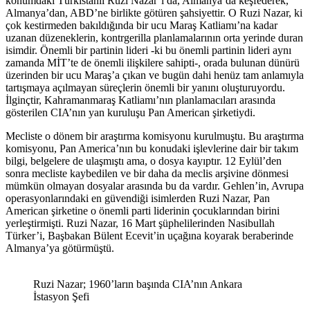
konumdaki Türkistanlı Ruzi Nazar’ı da, Almanya’da keşfederek,
Almanya’dan, ABD’ne birlikte götüren şahsiyettir. O Ruzi Nazar, ki
çok kestirmeden bakıldığında bir ucu Maraş Katliamı’na kadar
uzanan düzeneklerin, kontrgerilla planlamalarının orta yerinde duran
isimdir. Önemli bir partinin lideri -ki bu önemli partinin lideri aynı
zamanda MİT’te de önemli ilişkilere sahipti-, orada bulunan dünürü
üzerinden bir ucu Maraş’a çıkan ve bugün dahi henüz tam anlamıyla
tartışmaya açılmayan süreçlerin önemli bir yanını oluşturuyordu.
İlginçtir, Kahramanmaraş Katliamı’nın planlamacıları arasında
gösterilen CIA’nın yan kuruluşu Pan American şirketiydi.
Mecliste o dönem bir araştırma komisyonu kurulmuştu. Bu araştırma
komisyonu, Pan America’nın bu konudaki işlevlerine dair bir takım
bilgi, belgelere de ulaşmıştı ama, o dosya kayıptır. 12 Eylül’den
sonra mecliste kaybedilen ve bir daha da meclis arşivine dönmesi
mümkün olmayan dosyalar arasında bu da vardır. Gehlen’in, Avrupa
operasyonlarındaki en güvendiği isimlerden Ruzi Nazar, Pan
American şirketine o önemli parti liderinin çocuklarından birini
yerleştirmişti. Ruzi Nazar, 16 Mart şüphelilerinden Nasibullah
Türker’i, Başbakan Bülent Ecevit’in uçağına koyarak beraberinde
Almanya’ya götürmüştü.
Ruzi Nazar; 1960’ların başında CIA’nın Ankara
İstasyon Şefi