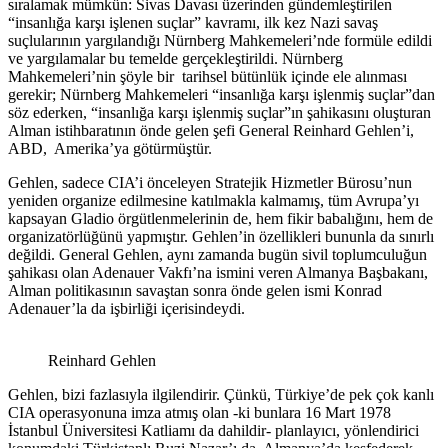
sıralamak mümkün: Sivas Davası üzerinden gündemleştirilen
“insanlığa karşı işlenen suçlar” kavramı, ilk kez Nazi savaş
suçlularının yargılandığı Nürnberg Mahkemeleri’nde formüle edildi
ve yargılamalar bu temelde gerçekleştirildi. Nürnberg
Mahkemeleri’nin şöyle bir tarihsel bütünlük içinde ele alınması
gerekir; Nürnberg Mahkemeleri “insanlığa karşı işlenmiş suçlar”dan
söz ederken, “insanlığa karşı işlenmiş suçlar”ın şahikasını oluşturan
Alman istihbaratının önde gelen şefi General Reinhard Gehlen’i,
ABD, Amerika’ya götürmüştür.
Gehlen, sadece CIA’i önceleyen Stratejik Hizmetler Bürosu’nun
yeniden organize edilmesine katılmakla kalmamış, tüm Avrupa’yı
kapsayan Gladio örgütlenmelerinin de, hem fikir babalığını, hem de
organizatörlüğünü yapmıştır. Gehlen’in özellikleri bununla da sınırlı
değildi. General Gehlen, aynı zamanda bugün sivil toplumculuğun
şahikası olan Adenauer Vakfı’na ismini veren Almanya Başbakanı,
Alman politikasının savaştan sonra önde gelen ismi Konrad
Adenauer’la da işbirliği içerisindeydi.
Reinhard Gehlen
Gehlen, bizi fazlasıyla ilgilendirir. Çünkü, Türkiye’de pek çok kanlı
CIA operasyonuna imza atmış olan -ki bunlara 16 Mart 1978
İstanbul Üniversitesi Katliamı da dahildir- planlayıcı, yönlendirici