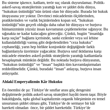
Bu sisteme işkence, katliam, terör suç olarak duyurulamaz. Politik-
askerî-savaş stratejilerinin yarattığı kan ve şiddet dolu dünya,
“hukukun üstünlüğü”nün ürünü olan bir dünyadır. Burada bir hukuk
ütopyasına yer yoktur. Devrimci mücadelenin ölçütlerinden,
pratiklerinden ve varlık biçimlerinden kopan sol, “hukukun
üstünlüğü”nün geçerli olduğu daha rahat bir dünyaya ve burjuva
hümanizminin yüzsüz insan kavramının çeşitlemelerine sığınıyor. Bu
sığınakta ne kadar kalacağını göreceğiz. Çünkü, bugün “insanlığa
karşı suçlar” bağlamı içerisinde, sanki ezilenler veya sol lehine
kullanılabilirliği varmış gibi değerlendirilen “ceza hukuku”
cephaneliği, yarın hep birlikte konjonktür değiştiğinde farklı
bağlamlarıyla üzerimize yağacaktır. Burjuva sınıf iktidarına karşı
mücadele etmeden askerî-politik stratejilerin yarattığı katliamlarla
hesaplaşmak mümkün değildir. Bu noktada burjuva dünyasının,
“hukukun üstünlüğü” ve “insan” başlıklı tüm kavramlaştırmaları
reddedilmelidir. Çünkü, buradaki “insan” anlayışı, burjuva insan
anlayışıdır.
Ahlakî Emperyalizmin Kâr Hukuku
En önemlisi de şu: Türkiye’de sınıflar arası güç dengesini
değiştirmede politik-askerî-savaş stratejileri hayâti önem taşır. Böyle
bakıldığında, tıpkı global kapitalizmin organik bileşiminin en temel
unsurunun şiddet olması gibi, Türkiye’de de sermaye bir kâr
hareketi olmadan önce, bir şiddet hareketidir. Türkiye’de