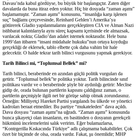
Davası’nda kabul gördüyse, bu büyük bir başlangıçtır. Zaten diğer
davalarda da buna itiraz eden yoktur. Hiç bir dosyada “zaman aşımı”
başlamamıştır. “Zaman aşımı” konusunu, “insanlığa karşı işlenen
suç” bağlamı çerçevesinde, Reinhard Gehlen’i Amerika’ya
götürerek Gladio yapılanmalarını gerçekleştiren CIA ve Alman Nazi
istihbarat kalıntılarıyla aynı süreç kapsamı içerisinde ele almazsak,
varılacak nokta; Gladio’dan adalet istemek noktasıdır. Hele buna
1999’dan itibaren “insani müdahale hukuku”nun ortaya koyduğu
gerçekliği de eklersek, tablo elbette çok daha vahim bir hale
gelecektir. O halde tekrar tarih bilinci vurgusunu yapmak gerekiyor.
Tarih Bilinci mi, “Toplumsal Bellek” mi?
Tarih bilinci, beraberinde en azından güçlü politik vurguları da
getirir. “Toplumsal bellek”te politika yoktur. Tarih bilincinde sınıf
politikası vardır ve o beraberinde şöyle bir aydınlığı getirir: Meclise
gidip de, orada bulunan partilerin kapısını çaldığınız zaman, o
partilerin geçmişiyle ilgili net bir görüşe sahip olmak zorundasınız.
Örneğin: Milliyetçi Hareket Partisi yargılandı bu ülkede ve yönetici
kadroları beraat etmediler. Bu partiye “mukateleden” dava açıldı.
Dava dosyası “zaman aşımı”na uğradı. “Zaman aşımı” konusunda
bunca şikayetçi olan insanların, en basitinden o dosyanın gerekçeli
hükmünü incelemelerini salık veririm. Eğer bulamazlarsa,
“Kontrgerilla Kıskacında Türkiye” adlı çalışmama bakabilirler. Çok
özet bir biçimde de olsa, orada vardır. Fakat, şu önemlidir; MHP