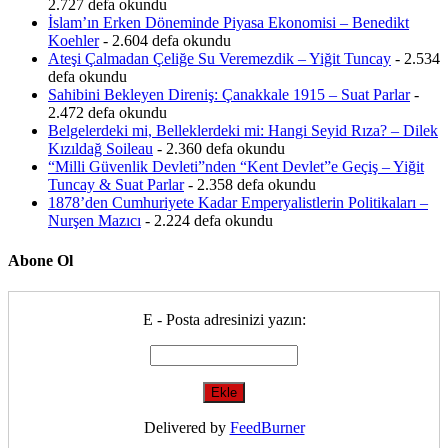
2.727 defa okundu
İslam’ın Erken Döneminde Piyasa Ekonomisi – Benedikt
Koehler
- 2.604 defa okundu
Ateşi Çalmadan Çeliğe Su Veremezdik – Yiğit Tuncay
- 2.534
defa okundu
Sahibini Bekleyen Direniş: Çanakkale 1915 – Suat Parlar
-
2.472 defa okundu
Belgelerdeki mi, Belleklerdeki mi: Hangi Seyid Rıza? – Dilek
Kızıldağ Soileau
- 2.360 defa okundu
“Milli Güvenlik Devleti”nden “Kent Devlet”e Geçiş – Yiğit
Tuncay & Suat Parlar
- 2.358 defa okundu
1878’den Cumhuriyete Kadar Emperyalistlerin Politikaları –
Nurşen Mazıcı
- 2.224 defa okundu
Abone Ol
E - Posta adresinizi yazın:
Delivered by
FeedBurner