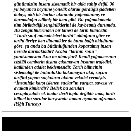
günümüzün insanı sistematik bir akla sahip değil. 30
yıl boyunca beynine yönelik olarak gördüğü şiddetten
dolayı, aklı bir barbar akınında yağmalanmış ve
darmadağın edilmiş bir kent gibi. Bu yağmalamada
tüm biriktirdiği zenginliklerini de kaybetmiş durumda.
Bu zenginliklerinden bir tanesi de tarih bilincidir.
“Tarih sınıf mücadeleleri tarihi” olduğuna göre ve
tarihi ileriye iten dinamikler de buna bağlı olduğuna
göre, şu anda bu bütünlüğünden kopartılmış insan
nerede durmaktadır? Acaba “tarihin sonu”
yanılsamasına ikna mı olmuştur? Kendi yağmacısının
çizdiği çemberin dışına çıkamayan insanın trajedisi,
katilinden adalet beklemesidir. Tarih bilincinin
sistematiği ile bütünlüklü bakamayan akıl, suçun
tarifini yapan suçluların aklına vekalet vermiştir.
“İnsanlığa karşı işlenen suçlar”ın yargıcı, savcısı ve
avukatı kimlerdir? Bellek bu soruları
cevaplayabilecek kadar derli toplu değildir ama, tarih
bilinci bu sorular karşısında zaman aşımına uğramaz.
(Yiğit Tuncay)