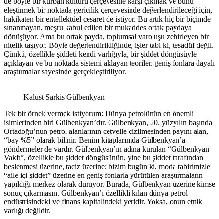
de böyle bir kurban kültürü çerçevesine karşı çıkmak ve bunu
eleştirmek bir noktada gericilik çerçevesinde değerlendirileceği için,
hakikaten bir entellektüel cesaret de istiyor. Bu artık hiç bir biçimde
sınanmayan, meşru kabul edilen bir mukaddes ortak paydaya
dönüşüyor. Ama bu ortak payda, toplumsal varoluşu zehirleyen bir
nitelik taşıyor. Böyle değerlendirildiğinde, işler tabi ki, tesadüf değil.
Çünkü, özellikle şiddeti kendi varlığıyla, bir şiddet döngüsüyle
açıklayan ve bu noktada sistemi aklayan teoriler, geniş fonlara dayalı
araştırmalar sayesinde gerçekleştiriliyor.
Kalust Sarkis Gülbenkyan
Tek bir örnek vermek istiyorum: Dünya petrolünün en önemli
isimlerinden biri Gülbenkyan’dır. Gülbenkyan, 20. yüzyılın başında
Ortadoğu’nun petrol alanlarının cetvelle çizilmesinden payını alan,
“bay %5” olarak bilinir. Benim kitaplarımda Gülbenkyan’a
göndermeler de vardır. Gülbenkyan’ın adına kurulan “Gülbenkyan
Vakfı”, özellikle bu şiddet döngüsünün, yine bu şiddet tarafından
beslenmesi üzerine, taciz üzerine; bizim bugün ki, moda tabirimizle
“aile içi şiddet” üzerine en geniş fonlarla yürütülen araştırmaların
yapıldığı merkez olarak duruyor. Burada, Gülbenkyan üzerine kimse
sonuç çıkarmasın. Gülbenkyan’ı özellikli kılan dünya petrol
endüstrisindeki ve finans kapitalindeki yeridir. Yoksa, onun etnik
varlığı değildir.