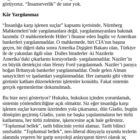
görüyoruz. “İnsanseverlik” de sınır yok.
Kâr Yargılanmaz
“İnsanlığa karşı işlenen suçlar” kapsamı içerisinde, Nürnberg
Mahkemeleri’nde yargılananlara değil, yargılanmayanlara bakmak
lazımdır. O mahkemelerde Hitler’i finanse eden İngiliz ve Amerikan
bankerleri yargılanmadılar. O mahkemede, biri CIA’nın başına
geçen, bir diğeri daha sonra Amerika Dışişleri Bakanı olan, Türkiye
ile de yakından ilgili olan Dulles biraderler -ki Nazilerin
Amerika’daki çıkarlarını koruyorlardı- yargılanmadılar. Naziler’in
en büyük destekçisi olan Henry Ford yargılanmadı. Naziler’i paraya
boğan Britanyalı bankerler yargılanmadılar. Önde gelen Alman
sanayicileri ve işadamları yargılanmadılar. Her zamanki gibi vitrine
görünür katliam düzeneklerini işletenler konuldu. Fakat sistemin
gerçek egemenlerine dokunulmadı.
Bu bize neyi gösteriyor? Hukuku, hukukun içinden yorumlamak,
sistemin yönlendiriciliğine açık olmaktır. Siz eğer insanlığa karşı
işlenen suçlar kavramı üzerinden yola çıkarsanız, dün Gladio, bugün
dönüşüm geçirmiş Gladio, yarın ise başka yapılanmaların her türlü
katliamına, her türlü zulmüne, işkencesine açık hale gelirsiniz.
“Toplumsal bellek”, tarih bilincinin yerini alamaz. Tarih bilinci
sınıfsaldır. “Toplumsal bellek”, neo-liberal dünyayla uyumlu tezlerin
alanında yeşeren bir garip sosyoloji anlayışının türevi olarak uç