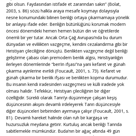
gibi olsun. Faydasından istifade et zararından sakın” (Bolat,
2003, s. 86) sözü halkla araya mesafe koymayı dolayısıyla
nesne konumundaki bilinen benliği ortaya çıkarmamaya yönelik
bir anlayışı ifade eder. Benliğin bütünlüğünü korumak modern
öncesi dönemdeki hemen hemen bütün din ve öğretilerde
önemli bir yer tutar. Ancak Orta Çağ Avrupası’nda bu durum
dünyadan ve evlilikten vazgeçme, kendini cezalandırma gibi bir
Hıristiyan çileciliğine dönüştü. Benlikten vazgeçme değil benliği
geliştirme çabası olan premodern benlik algısı, Hıristiyanlığın
ilerleyen dönemlerinde “ben’in ifşası”na yani kefaret ve günah
çıkarma ayinlerine evrildi (Foucault, 2001, s. 73). Kefaret ve
günah çıkarma bir benlik ifşası ve benlikten kopma durumudur.
Bu insanın kendi iradesinden vazgeçmesi ve külli iradede yok
olması halidir. Tefekkür, Hıristiyan çileciliğinin bir diğer
özelliğidir. Sürekli olarak Tanrı’yı düşünmeye çalışan keşiş
düşüncesinin akışını devamlı irdeleyerek Tanrı düşüncesiyle
diğer düşünceleri birbirinden ayırmaya çalışır (Foucault, 2001, s.
81). Devamlı hareket halinde olan ruh bir kargaşa ve
huzursuzluk meydana getirir. Kurtuluş ancak benliği Tanrıda
sabitlemekle mümkündür. Buda’nın bir ağaç altında 49 gün