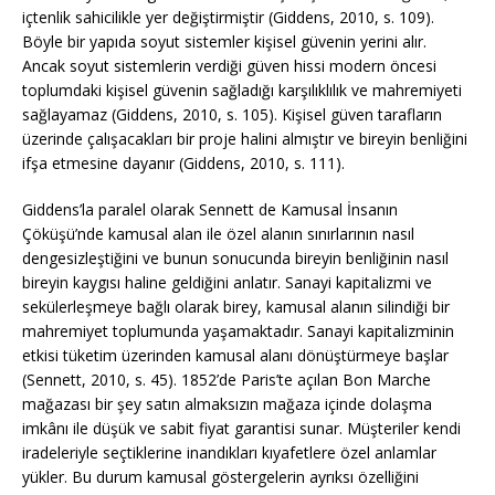
içtenlik sahicilikle yer değiştirmiştir (Giddens, 2010, s. 109).
Böyle bir yapıda soyut sistemler kişisel güvenin yerini alır.
Ancak soyut sistemlerin verdiği güven hissi modern öncesi
toplumdaki kişisel güvenin sağladığı karşılıklılık ve mahremiyeti
sağlayamaz (Giddens, 2010, s. 105). Kişisel güven tarafların
üzerinde çalışacakları bir proje halini almıştır ve bireyin benliğini
ifşa etmesine dayanır (Giddens, 2010, s. 111).
Giddens’la paralel olarak Sennett de Kamusal İnsanın
Çöküşü’nde kamusal alan ile özel alanın sınırlarının nasıl
dengesizleştiğini ve bunun sonucunda bireyin benliğinin nasıl
bireyin kaygısı haline geldiğini anlatır. Sanayi kapitalizmi ve
sekülerleşmeye bağlı olarak birey, kamusal alanın silindiği bir
mahremiyet toplumunda yaşamaktadır. Sanayi kapitalizminin
etkisi tüketim üzerinden kamusal alanı dönüştürmeye başlar
(Sennett, 2010, s. 45). 1852’de Paris’te açılan Bon Marche
mağazası bir şey satın almaksızın mağaza içinde dolaşma
imkânı ile düşük ve sabit fiyat garantisi sunar. Müşteriler kendi
iradeleriyle seçtiklerine inandıkları kıyafetlere özel anlamlar
yükler. Bu durum kamusal göstergelerin ayrıksı özelliğini