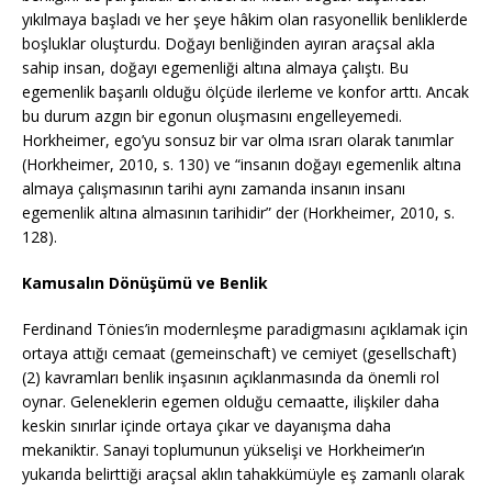
yıkılmaya başladı ve her şeye hâkim olan rasyonellik benliklerde
boşluklar oluşturdu. Doğayı benliğinden ayıran araçsal akla
sahip insan, doğayı egemenliği altına almaya çalıştı. Bu
egemenlik başarılı olduğu ölçüde ilerleme ve konfor arttı. Ancak
bu durum azgın bir egonun oluşmasını engelleyemedi.
Horkheimer, ego’yu sonsuz bir var olma ısrarı olarak tanımlar
(Horkheimer, 2010, s. 130) ve “insanın doğayı egemenlik altına
almaya çalışmasının tarihi aynı zamanda insanın insanı
egemenlik altına almasının tarihidir” der (Horkheimer, 2010, s.
128).
Kamusalın Dönüşümü ve Benlik
Ferdinand Tönies’in modernleşme paradigmasını açıklamak için
ortaya attığı cemaat (gemeinschaft) ve cemiyet (gesellschaft)
(2) kavramları benlik inşasının açıklanmasında da önemli rol
oynar. Geleneklerin egemen olduğu cemaatte, ilişkiler daha
keskin sınırlar içinde ortaya çıkar ve dayanışma daha
mekaniktir. Sanayi toplumunun yükselişi ve Horkheimer’ın
yukarıda belirttiği araçsal aklın tahakkümüyle eş zamanlı olarak