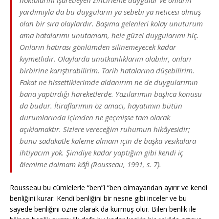
yardımıyla da bu duyguların ya sebebi ya neticesi olmuş
olan bir sıra olaylardır. Başıma gelenleri kolay unuturum
ama hatalarımı unutamam, hele güzel duygularımı hiç.
Onların hatırası gönlümden silinemeyecek kadar
kıymetlidir. Olaylarda unutkanlıklarım olabilir, onları
birbirine karıştırabilirim. Tarih hatalarına düşebilirim.
Fakat ne hissettiklerimde aldanırım ne de duygularımın
bana yaptırdığı hareketlerde. Yazılarımın başlıca konusu
da budur. İtiraflarımın öz amacı, hayatımın bütün
durumlarında içimden ne geçmişse tam olarak
açıklamaktır. Sizlere vereceğim ruhumun hikâyesidir;
bunu sadakatle kaleme almam için de başka vesikalara
ihtiyacım yok. Şimdiye kadar yaptığım gibi kendi iç
âlemime dalmam kâfi (Rousseau, 1991, s. 7).
Rousseau bu cümlelerle “ben”i “ben olmayandan ayırır ve kendi
benliğini kurar. Kendi benliğini bir nesne gibi inceler ve bu
sayede benliğini özne olarak da kurmuş olur. Bilen benlik ile