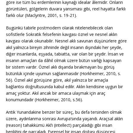
göre ise tüm bu erdemlerinin kaynağı idealar âlemidir. Onların
görüntüleri, gölgelerin duvara yansıması gibi, reel hayatta farklı
farklı olur (Maclyntre, 2001, s. 19-21).
Bugünkü tabirle postmodern olarak nitelenebilecek olan
sofistlerle Sokratik felsefenin kavgası öznel ve nesnel aklın
kavgası olarak okunabilir. Nesnel aklı savunan düşünürlere göre
akıl yalnızca bireyin zihninde değil insanın dışındaki her şeyde,
diğer insanlarda, eşyada, tabiatta, var olan bir şeydir. İnsan ve
insanın amaçları da dâhil olmak üzere bütün varlığı kapsayan
bir sistem vardır. Öznel aklı dışarıda bırakmayan bu görüş
bütünlük içinde uyumun sağlanmasıdır (Horkheimer, 2010, s.
56). Öznel akıl görüşüne göre, akıl yalnızca bir amaçla
bağlantısı doğrultusunda kabul edilir. Aklın kendisine uygun bir
amaç yoktur. Akıl ancak bir amaca ulaşmak için araç
konumundadır (Horkheimer, 2010, s.56).
Antik Yunandakine benzer bir süreç, bu defa tersinden olmak
üzere, aydınlanma sonrası Avrupa’sında yaşandı. Araçsal aklın
(reason) tahakkümü Akl’ı (intellect) parçaladığı gibi insan
benliğini de parçaladı. Evrensel bir insan doğası düşüncesi