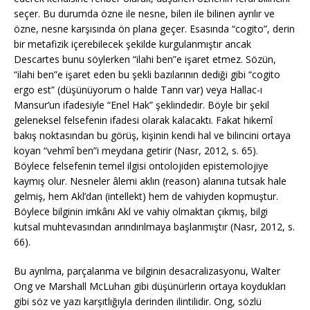
seçer. Bu durumda özne ile nesne, bilen ile bilinen ayrılır ve
özne, nesne karşısında ön plana geçer. Esasında “cogito”, derin
bir metafizik içerebilecek şekilde kurgulanmıştır ancak
Descartes bunu söylerken “ilahi ben”e işaret etmez. Sözün,
“ilahi ben”e işaret eden bu şekli bazılarının dediği gibi “cogito
ergo est” (düşünüyorum o halde Tanrı var) veya Hallac-ı
Mansur’un ifadesiyle “Enel Hak” şeklindedir. Böyle bir şekil
geleneksel felsefenin ifadesi olarak kalacaktı. Fakat hikemî
bakış noktasından bu görüş, kişinin kendi hal ve bilincini ortaya
koyan “vehmî ben”i meydana getirir (Nasr, 2012, s. 65).
Böylece felsefenin temel ilgisi ontolojiden epistemolojiye
kaymış olur. Nesneler âlemi aklın (reason) alanına tutsak hale
gelmiş, hem Akl’dan (intellekt) hem de vahiyden kopmuştur.
Böylece bilginin imkânı Akl ve vahiy olmaktan çıkmış, bilgi
kutsal muhtevasından arındırılmaya başlanmıştır (Nasr, 2012, s.
66).
Bu ayrılma, parçalanma ve bilginin desacralizasyonu, Walter
Ong ve Marshall McLuhan gibi düşünürlerin ortaya koydukları
gibi söz ve yazı karşıtlığıyla derinden ilintilidir. Ong, sözlü