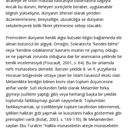
alfabeye ve onun matbaa vasıtasıyla basılmasına bağlıydı.
Ancak bu durum, ilerleyen süreçlerle beraber, uygulanabilir
bilginin yükselişine, dünyanın zihinsel olarak yeniden
düzenlenmesine, bireyselliğe, ulusalcılığa ve dünyanın
sekülerleşerek birlik fikrini yitirmesine sebep olacaktı.
Premodern dünyanın benlik algısı kutsalın bilgisi bağlamında ele
alınan bütüncül bir algıydı. Örneğin, Sokrates’te “kendini bilme”
veya “kendine odaklanma” kavramı insanın ne yapmış olduğu
ve ne yapmak zorunda olduğuna dair bir anımsama şeklinde bir
benlik incelemesiydi (Foucault, 2001, s. 64). Bu bir anlamda
nefs muhasebesi demekti. Benzer şekilde 8. ve 9. yüzyıllarda
Horasan bölgesinde ortaya çıkan bir İslam tasavvuf ekolü olan
Melamilikte benliğin bilinen kısmı olan toplum düşüncesine
atıflar vardır. Sufi ekolünden farklı olarak Melamiler hırka
giymeyi (sufilerin yaptığı gibi) veya herhangi başka bir şekilde
toplumda farklılaşmayı günah sayıyorlardı. Toplumdan
farklılaşmamak, iyi özellikleriyle toplum tarafından bilinmemek,
iyilikleri halktan gizli yapmak ve kusurlarını halka göstermek gibi
prensipleri vardı (Bolat, 2003, s. 169-170). İlk Melamilerden
sayılan Ebu Turab’ın “Halkla münasebetin ateşle münasebetin