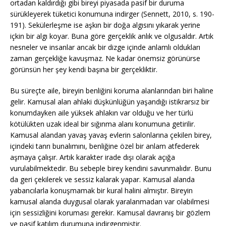
ortadan kaldırdığı gibi bireyi piyasada pasif bir duruma
sürükleyerek tüketici konumuna indirger (Sennett, 2010, s. 190-
191). Sekülerleşme ise aşkın bir doğa algısını yıkarak yerine
içkin bir algı koyar. Buna göre gerçeklik anlık ve olgusaldır. Artık
nesneler ve insanlar ancak bir dizge içinde anlamlı oldukları
zaman gerçekliğe kavuşmaz. Ne kadar önemsiz görünürse
görünsün her şey kendi başına bir gerçekliktir.
Bu süreçte aile, bireyin benliğini koruma alanlarından biri haline
gelir. Kamusal alan ahlaki düşkünlüğün yaşandığı istikrarsız bir
konumdayken aile yüksek ahlakın var olduğu ve her türlü
kötülükten uzak ideal bir sığınma alanı konumuna getirilir.
Kamusal alandan yavaş yavaş evlerin salonlarına çekilen birey,
içindeki tanrı bunalımını, benliğine özel bir anlam atfederek
aşmaya çalışır. Artık karakter irade dışı olarak açığa
vurulabilmektedir. Bu sebeple birey kendini savunmalıdır. Bunu
da geri çekilerek ve sessiz kalarak yapar. Kamusal alanda
yabancılarla konuşmamak bir kural halini almıştır. Bireyin
kamusal alanda duygusal olarak yaralanmadan var olabilmesi
için sessizliğini koruması gerekir. Kamusal davranış bir gözlem
ve pasif katılım durumuna indirgenmiştir.