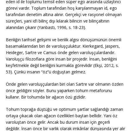
eden id ile toplumu temsil eden süper ego arasında uzlaştırıcı
görevi vardır. Toplum tarafından hoş karşılanmayan id, ego
tarafından denetim altına alınır. Gerçekçi ve rasyonel olmayan
süreçleri, yani id’i bilinç dışı kılarak bilincin ve bilinçaltının
alanından çıkarır (Yanbastı, 1996, s. 18-23).
Benliğin tarihsel gelişimi ve benlik algısı dönüşümünün önemli
basamaklarından biri de varoluşçuluktur. Kierkegard, Jaspers,
Heideger, Sartre ve Camus önde gelen varoluşçulardandır.
Varoluşçu filozoflara göre insan bir projedir. İnsan, benliğini
keşfetmekle değil benliğini kurmakla görevlidir (Ekşi, 2012, s.
53). Çünkü insanın “öz”ü doğuştan gelmez.
Önde gelen varoluşçulardan biri olan Sartre var olmanın özden
önce geldiğini söyler. Bunu yaparken tohum metaforunu
kullanır. Bir tohumda bir ağacın özü gizlidir.
Tohum toprağa düştüğü ve optimum şartlar sağlandığı zaman
ortaya çıkacak olan ağacın özellikleri baştan bellidir. Yani öz
varoluştan önce gelir. Ancak bu durum insan için geçerli
değildir. İnsan önce bir varlık olarak imkânlar dünyasında yer alır