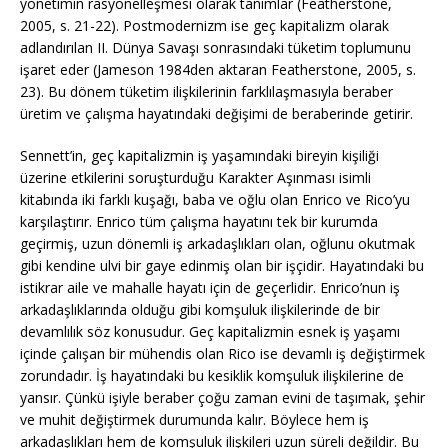
yönetimin rasyonelleşmesi olarak tanımlar (Featherstone,
2005, s. 21-22). Postmodernizm ise geç kapitalizm olarak
adlandırılan II. Dünya Savaşı sonrasındaki tüketim toplumunu
işaret eder (Jameson 1984den aktaran Featherstone, 2005, s.
23). Bu dönem tüketim ilişkilerinin farklılaşmasıyla beraber
üretim ve çalışma hayatındaki değişimi de beraberinde getirir.
Sennett’in, geç kapitalizmin iş yaşamındaki bireyin kişiliği
üzerine etkilerini soruşturduğu Karakter Aşınması isimli
kitabında iki farklı kuşağı, baba ve oğlu olan Enrico ve Rico’yu
karşılaştırır. Enrico tüm çalışma hayatını tek bir kurumda
geçirmiş, uzun dönemli iş arkadaşlıkları olan, oğlunu okutmak
gibi kendine ulvi bir gaye edinmiş olan bir işçidir. Hayatındaki bu
istikrar aile ve mahalle hayatı için de geçerlidir. Enrico’nun iş
arkadaşlıklarında olduğu gibi komşuluk ilişkilerinde de bir
devamlılık söz konusudur. Geç kapitalizmin esnek iş yaşamı
içinde çalışan bir mühendis olan Rico ise devamlı iş değiştirmek
zorundadır. İş hayatındaki bu kesiklik komşuluk ilişkilerine de
yansır. Çünkü işiyle beraber çoğu zaman evini de taşımak, şehir
ve muhit değiştirmek durumunda kalır. Böylece hem iş
arkadaşlıkları hem de komşuluk ilişkileri uzun süreli değildir. Bu