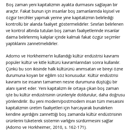
Boş zaman yeni kapitalizmin ayakta durmasını sağlayan bir
araçtır. Fakat bunun için insanlar boş zamanlarında kişisel ve
özgür tercihler yapmak yerine yine kapitalizmin belirlediği
kontrollü bir alanda faaliyet göstermelidirler. Sınırları belirlenen
ve kontrol altında tutulan boş zaman faaliyetlerinde insanlar
daima belirlenmiş kalıplar içinde kalmalı fakat özgür seçimler
yaptıklarını zannetmelidirler.
Adorno ve Horkheimer’ın kullandığı kültür endüstrisi kavramı
popüler kültür ve kitle kültürü kavramlarından sonra kullanılır.
Çünkü bu son ikisinde halk kültürünü anımsatan ve bireyi özne
durumuna koyan bir eğilim söz konusudur. Kültür endüstrisi
kavramı ise insanın tamamen nesne durumuna düştüğü bir
alanı işaret eder. Yeni kapitalizm ile ortaya çıkan boş zaman
işte bu kültür endüstrisinin ürünleriyle doldurulur, daha doğrusu
yönlendirilir. Bu yeni modern/postmodern insan tüm mesaisini
kapitalizmin üretim faaliyetleri için harcayarak bunalırken
kendine ayırdığını zannettiği boş zamanda kültür endüstrisinin
ürünlerini tüketerek sistemin varlığını sürdürmesini sağlar
(Adorno ve Horkheimer, 2010, s. 162-171).