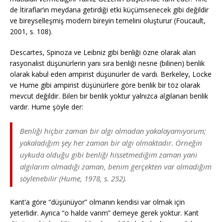
de İtiraflar’ın meydana getirdiği etki küçümsenecek gibi değildir
ve bireyselleşmiş modern bireyin temelini oluşturur (Foucault,
2001, s. 108).
Descartes, Spinoza ve Leibniz gibi benliği özne olarak alan
rasyonalist düşünürlerin yanı sıra benliği nesne (bilinen) benlik
olarak kabul eden ampirist düşünürler de vardı. Berkeley, Locke
ve Hume gibi ampirist düşünürlere göre benlik bir töz olarak
mevcut değildir. Bilen bir benlik yoktur yalnızca algılanan benlik
vardır. Hume şöyle der:
Benliği hiçbir zaman bir algı olmadan yakalayamıyorum;
yakaladığım şey her zaman bir algı olmaktadır. Örneğin
uykuda olduğu gibi benliği hissetmediğim zaman yani
algılarım olmadığı zaman, benim gerçekten var olmadığım
söylenebilir (Hume, 1978, s. 252).
Kant’a göre “düşünüyor” olmanın kendisi var olmak için
yeterlidir. Ayrıca “o halde varım” demeye gerek yoktur. Kant