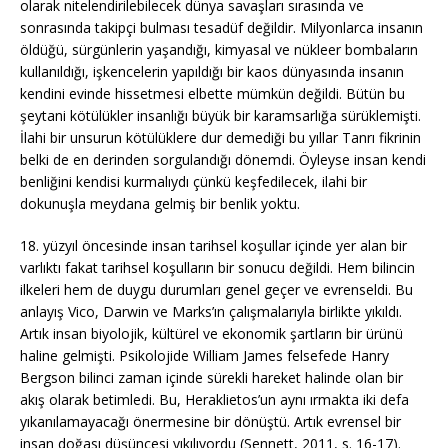
olarak nitelendirilebilecek dünya savaşları sırasında ve
sonrasında takipçi bulması tesadüf değildir. Milyonlarca insanın
öldüğü, sürgünlerin yaşandığı, kimyasal ve nükleer bombaların
kullanıldığı, işkencelerin yapıldığı bir kaos dünyasında insanın
kendini evinde hissetmesi elbette mümkün değildi. Bütün bu
şeytani kötülükler insanlığı büyük bir karamsarlığa sürüklemişti.
İlahi bir unsurun kötülüklere dur demediği bu yıllar Tanrı fikrinin
belki de en derinden sorgulandığı dönemdi. Öyleyse insan kendi
benliğini kendisi kurmalıydı çünkü keşfedilecek, ilahi bir
dokunuşla meydana gelmiş bir benlik yoktu.
18. yüzyıl öncesinde insan tarihsel koşullar içinde yer alan bir
varlıktı fakat tarihsel koşulların bir sonucu değildi. Hem bilincin
ilkeleri hem de duygu durumları genel geçer ve evrenseldi. Bu
anlayış Vico, Darwin ve Marks’ın çalışmalarıyla birlikte yıkıldı.
Artık insan biyolojik, kültürel ve ekonomik şartların bir ürünü
haline gelmişti. Psikolojide William James felsefede Hanry
Bergson bilinci zaman içinde sürekli hareket halinde olan bir
akış olarak betimledi. Bu, Heraklietos’un aynı ırmakta iki defa
yıkanılamayacağı önermesine bir dönüştü. Artık evrensel bir
insan doğası düşüncesi yıkılıyordu (Sennett, 2011, s. 16-17).