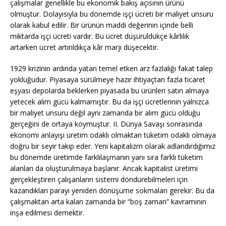
çalışmalar genellikle bu ekonomik bakış açısının ürünü
olmuştur. Dolayısıyla bu dönemde işçi ücreti bir maliyet unsuru
olarak kabul edilir. Bir ürünün maddi değerinin içinde belli
miktarda işçi ücreti vardır. Bu ücret düşürüldükçe kârlılık
artarken ücret artırıldıkça kâr marjı düşecektir.
1929 krizinin ardında yatan temel etken arz fazlalığı fakat talep
yokluğudur. Piyasaya sürülmeye hazır ihtiyaçtan fazla ticaret
eşyası depolarda beklerken piyasada bu ürünleri satın almaya
yetecek alım gücü kalmamıştır. Bu da işçi ücretlerinin yalnızca
bir maliyet unsuru değil aynı zamanda bir alım gücü olduğu
gerçeğini de ortaya koymuştur. II. Dünya Savaşı sonrasında
ekonomi anlayışı üretim odaklı olmaktan tüketim odaklı olmaya
doğru bir seyir takip eder. Yeni kapitalizm olarak adlandırdığımız
bu dönemde üretimde farklılaşmanın yanı sıra farklı tüketim
alanları da oluşturulmaya başlanır. Ancak kapitalist üretimi
gerçekleştiren çalışanların sistemi döndürebilmeleri için
kazandıkları parayı yeniden dönüşüme sokmaları gerekir. Bu da
çalışmaktan arta kalan zamanda bir “boş zaman” kavramının
inşa edilmesi demektir.