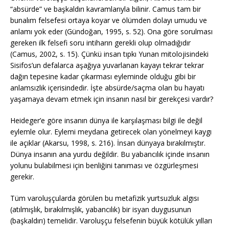
“absürde” ve başkaldırı kavramlarıyla bilinir. Camus tam bir
bunalım felsefesi ortaya koyar ve ölümden dolayı umudu ve
anlamı yok eder (Gündoğan, 1995, s. 52). Ona göre sorulması
gereken ilk felsefi soru intiharın gerekli olup olmadığıdır
(Camus, 2002, s. 15). Çünkü insan tıpkı Yunan mitolojisindeki
Sisifos’un defalarca aşağıya yuvarlanan kayayı tekrar tekrar
dağın tepesine kadar çıkarması eyleminde olduğu gibi bir
anlamsızlık içerisindedir. İşte absürde/saçma olan bu hayatı
yaşamaya devam etmek için insanın nasıl bir gerekçesi vardır?
Heideger’e göre insanın dünya ile karşılaşması bilgi ile değil
eylemle olur. Eylemi meydana getirecek olan yönelmeyi kaygı
ile açıklar (Akarsu, 1998, s. 216). İnsan dünyaya bırakılmıştır.
Dünya insanın ana yurdu değildir. Bu yabancılık içinde insanın
yolunu bulabilmesi için benliğini tanıması ve özgürleşmesi
gerekir.
Tüm varoluşçularda görülen bu metafizik yurtsuzluk algısı
(atılmışlık, bırakılmışlık, yabancılık) bir isyan duygusunun
(başkaldırı) temelidir. Varoluşçu felsefenin büyük kötülük yılları