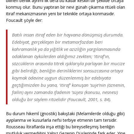
bilinen benlik ayrımı ilk defa bu kadar keskin bir şekilde ortaya
konmuş olur. Bunu yaptıran bir nevi günah çıkarma ritüeli olan
itiraf mekanizmasının yeni bir teknikle ortaya konmasıdır.
Foucault şöyle der:
Batılı insan itiraf eden bir hayvana dönüşmüş durumda.
Edebiyat, gerçekleşen bir metamorfozdan beri
kahramanlık ya da yiğitlik ve azizliğin yargılanmasında
odaklanan öykülerden aldığımız zevkten; ‘itiraf’ın,
sözcüklerin arasında titrek ışıklarıyla parlayan bir mucize
gibi belirdiği, benliğin derinliklerini sonsuzcasına ortaya
koymak ödevine uygun düzenlenmiş bir edebiyata
geçtiğimizden bu yana, ‘itiraf’ konuşan ‘suje’nin (öznenin,
failin) aynı zamanda ifadenin ‘süjesi (konusu, nesnesi)
olduğu bir söylem ritüelidir (Foucault, 2001, s. 84).
Bu durum hikemî (gnostik) bakıştaki (Melamilerde olduğu gibi)
ayıplanma ve kusurlarla nefsi terbiye etmenin tam tersidir.
Rousseau İtiraflarda inşa ettiği bu bireyselleşmiş benliğin
mutluluk vermediğini Yalnız Gezenin Düşlerinde fark eder. Yine