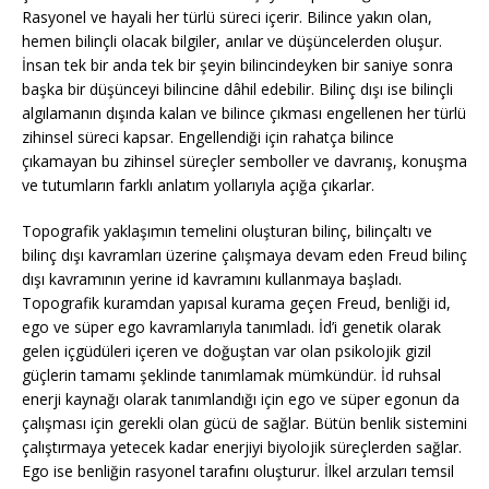
Rasyonel ve hayali her türlü süreci içerir. Bilince yakın olan,
hemen bilinçli olacak bilgiler, anılar ve düşüncelerden oluşur.
İnsan tek bir anda tek bir şeyin bilincindeyken bir saniye sonra
başka bir düşünceyi bilincine dâhil edebilir. Bilinç dışı ise bilinçli
algılamanın dışında kalan ve bilince çıkması engellenen her türlü
zihinsel süreci kapsar. Engellendiği için rahatça bilince
çıkamayan bu zihinsel süreçler semboller ve davranış, konuşma
ve tutumların farklı anlatım yollarıyla açığa çıkarlar.
Topografik yaklaşımın temelini oluşturan bilinç, bilinçaltı ve
bilinç dışı kavramları üzerine çalışmaya devam eden Freud bilinç
dışı kavramının yerine id kavramını kullanmaya başladı.
Topografik kuramdan yapısal kurama geçen Freud, benliği id,
ego ve süper ego kavramlarıyla tanımladı. İd’i genetik olarak
gelen içgüdüleri içeren ve doğuştan var olan psikolojik gizil
güçlerin tamamı şeklinde tanımlamak mümkündür. İd ruhsal
enerji kaynağı olarak tanımlandığı için ego ve süper egonun da
çalışması için gerekli olan gücü de sağlar. Bütün benlik sistemini
çalıştırmaya yetecek kadar enerjiyi biyolojik süreçlerden sağlar.
Ego ise benliğin rasyonel tarafını oluşturur. İlkel arzuları temsil