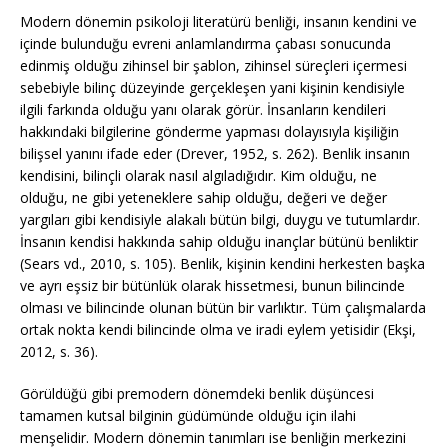
Modern dönemin psikoloji literatürü benliği, insanın kendini ve
içinde bulunduğu evreni anlamlandırma çabası sonucunda
edinmiş olduğu zihinsel bir şablon, zihinsel süreçleri içermesi
sebebiyle bilinç düzeyinde gerçekleşen yani kişinin kendisiyle
ilgili farkında olduğu yanı olarak görür. İnsanların kendileri
hakkındaki bilgilerine gönderme yapması dolayısıyla kişiliğin
bilişsel yanını ifade eder (Drever, 1952, s. 262). Benlik insanın
kendisini, bilinçli olarak nasıl algıladığıdır. Kim olduğu, ne
olduğu, ne gibi yeteneklere sahip olduğu, değeri ve değer
yargıları gibi kendisiyle alakalı bütün bilgi, duygu ve tutumlardır.
İnsanın kendisi hakkında sahip olduğu inançlar bütünü benliktir
(Sears vd., 2010, s. 105). Benlik, kişinin kendini herkesten başka
ve ayrı eşsiz bir bütünlük olarak hissetmesi, bunun bilincinde
olması ve bilincinde olunan bütün bir varlıktır. Tüm çalışmalarda
ortak nokta kendi bilincinde olma ve iradi eylem yetisidir (Ekşi,
2012, s. 36).
Görüldüğü gibi premodern dönemdeki benlik düşüncesi
tamamen kutsal bilginin güdümünde olduğu için ilahi
menşelidir. Modern dönemin tanımları ise benliğin merkezini