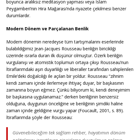
boyunca aralıksız meditasyon yapması veya İslam
Peygamberi’nin Hira Mağarası’nda riyazete çekilmesi benzer
durumlardır.
Modern Dönem ve Parçalanan Benlik
Modern dönemin neredeyse tüm tartışmalarını eserlerinde
bulabildiğimiz Jean-Jacques Rousseau benliğin biricikliği
üzerinde ısrarla duran ilk düşünür olmuştur. Özerk benliğin
vurgulanışı ve atomistik toplumun ortaya çıkışı Rousseau’nun
İtiraflarımdaki aşırı duyarlılığı ve liberaller tarafından sahiplenilen
Emile’deki doğalcılığı ile açılan bir yoldur. Rousseau “zihnim
kendi zamanı içinde ilerlemeye ihtiyaç duyar, bir başkasının
zamanına boyun eğmez. Çünkü biliyorum ki, kendi deneyimim
bir başkasına uygulanamaz.” derken benliğinin benzersiz
olduğuna, duygunun önceliğine ve benliğinin şimdiki haline
zaman içinde geldiğine vurgu yapar (Foucault, 2001, s. 89).
İtiraflarımda şöyle der Rousseau:
Güvenebileceğim tek sağlam rehber, hayatımın dönüm
noktalarını işaretleyen zincirleme duygular ve onların