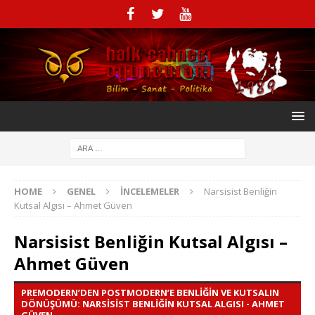
HOME
GENEL
İNCELEMELER
Narsisist Benliğin
Kutsal Algısı – Ahmet Güven
Narsisist Benliğin Kutsal Algısı –
Ahmet Güven
PREMODERN’DEN POSTMODERN’E BENLIĞIN VE KUTSALIN
DÖNÜŞÜMÜ: NARSISIST BENLIĞIN KUTSAL ALGISI - AHMET
GÜVEN