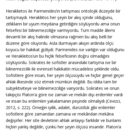
Heraklietos ile Parmenides’in tartışması ontolojik düzeyde bir
tartışmaydı. Herakliitos her şeyin bir akış içinde olduğunu,
zıtlıkların bir uyum meydana getirdiğini söylüyordu ama onun
felsefesi bir bilinemezciliğe varmıyordu. Tüm madde âlemi
devamlı bir akış halinde olmasına rağmen bu akış belli bir
düzene göre oluyordu. Asla durmayan akışın ardında ölçü
koyucu bir hakikat gizliydi. Parmenides ise varlığın var olduğunu
ve Herakleitos’un bu hiçlik felsefesinin doğru olmadığını
söylüyordu. Sokrates ile sofistler arasındaki tartışma ise bir
bilinemezcilik ile evrensel hakikatin mücadelesi şeklinde oldu.
Sofistlere göre insan, her şeyin ölçüsüydü ve hiçbir genel geçer
ahlak ilkesinde söz etmek mümkün değildi. Bu iddia tam bir
subjektiviteye ve bilinemezciliğe varıyordu. Sokrates ve onun
takipçisi Platon’a göre ise zaman ve mekân dışı erdemler vardı
ve insan bu erdemleri yakalamanın peşinde olmalıydı (Cevizci,
2012, s. 222). Örneğin iyilik, adalet, dürüstlük gibi erdemler
sofistlere göre zamandan zamana ve mekândan mekâna
değişirler. Her site devletinin ahlak anlayışı farklıdır ve bunların
hiçbiri yanlış değildir, çünkü her şeyin ölçüsü insandır. Platon’a