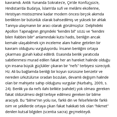
kavramdı. Antik Yunanda Sokrates’e, Çin’de Konfüçyüs’e,
Hindistan’da Buda’ya, İslam’da sufi ve melâmi ekollerine,
Hıristiyan mistisizmine kadar modern öncesi birçok akımda
benlikten bir bütünlük olarak bahsedilmiş ve yüksek bir ahlak
Tanrıya ulaşmanın bir aracı olarak görülmüştür. Delphideki
Apollon Tapınağının girişindeki “kendini bil” sözü ve “kendini
bilen Rabbini bilir” anlamındaki kutsi hadis, benliğin ancak
kemale ulaşabilmek için inceleme alanı haline getirilen bir
kavram olduğunu vurguluyordu. İnsanın benliğini ortaya
çıkarması günah kabul edilirdi. Esasında benlik yaratıcıda
sabitlenmesi murad edilen fakat her an hareket halinde olduğu
için insana büyük güçlükler çıkaran bir “nefs” terbiyesi süreciydi.
Hz. Ali bu bağlamda benliği bir koyun sürüsüne benzetir ve
nereden ürkütülürse oradan bozulan, devamlı değişim halinde
olan bir mahiyete sahip olduğunu vurgular (Nurbahş, 2009, s.
24). Benlik ya da nefs ilahi birlikte (vahdet) yok olması gereken
fakat öldürülmesi değil terbiye edilmesi gereken bir bilme
aracıydı. Bu “bilme”nin yolu ise, farklı din ve felsefelerde farklı
isim ve şekillerde ortaya çıkan fakat hakikati tek olan “hikmet”
denilen kutsal bilgiden (scentia sacra) geçmekteydi.