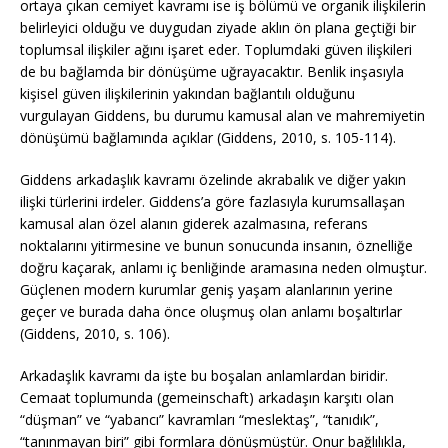
ortaya çıkan cemiyet kavramı ise iş bölümü ve organik ilişkilerin
belirleyici olduğu ve duygudan ziyade aklın ön plana geçtiği bir
toplumsal ilişkiler ağını işaret eder. Toplumdaki güven ilişkileri
de bu bağlamda bir dönüşüme uğrayacaktır. Benlik inşasıyla
kişisel güven ilişkilerinin yakından bağlantılı olduğunu
vurgulayan Giddens, bu durumu kamusal alan ve mahremiyetin
dönüşümü bağlamında açıklar (Giddens, 2010, s. 105-114).
Giddens arkadaşlık kavramı özelinde akrabalık ve diğer yakın
ilişki türlerini irdeler. Giddens’a göre fazlasıyla kurumsallaşan
kamusal alan özel alanın giderek azalmasına, referans
noktalarını yitirmesine ve bunun sonucunda insanın, öznelliğe
doğru kaçarak, anlamı iç benliğinde aramasına neden olmuştur.
Güçlenen modern kurumlar geniş yaşam alanlarının yerine
geçer ve burada daha önce oluşmuş olan anlamı boşaltırlar
(Giddens, 2010, s. 106).
Arkadaşlık kavramı da işte bu boşalan anlamlardan biridir.
Cemaat toplumunda (gemeinschaft) arkadaşın karşıtı olan
“düşman” ve “yabancı” kavramları “meslektaş”, “tanıdık”,
“tanınmayan biri” gibi formlara dönüşmüştür. Onur bağlılıkla,