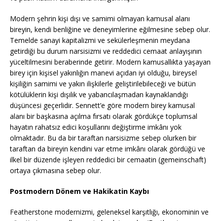
Modern şehrin kişi dışı ve samimi olmayan kamusal alanı
bireyin, kendi benliğine ve deneyimlerine eğilmesine sebep olur.
Temelde sanayi kapitalizmi ve sekülerleşmenin meydana
getirdiği bu durum narsisizmi ve reddedici cemaat anlayışının
yüceltilmesini beraberinde getirir. Modern kamusallıkta yaşayan
birey için kişisel yakınlığın manevi açıdan iyi olduğu, bireysel
kişiliğin samimi ve yakın ilişkilerle geliştirilebileceği ve bütün
kötülüklerin kişi dışılık ve yabancılaşmadan kaynaklandığı
düşüncesi geçerlidir. Sennett’e göre modern birey kamusal
alanı bir başkasına açılma fırsatı olarak gördükçe toplumsal
hayatın rahatsız edici koşullarını değiştirme imkânı yok
olmaktadır. Bu da bir taraftan narsisizme sebep olurken bir
taraftan da bireyin kendini var etme imkânı olarak gördüğü ve
ilkel bir düzende işleyen reddedici bir cemaatin (gemeinschaft)
ortaya çıkmasına sebep olur.
Postmodern Dönem ve Hakikatin Kaybı
Featherstone modernizmi, geleneksel karşıtlığı, ekonominin ve