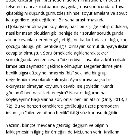
felsefenin ancak matbaanın yaygınlaşması sonucunda ortaya
çıkabildiğini düşündüğümüzde) zihinsel soyutlamalara ve soyut
kategorilere açık değillerdi. Bir saha araştırmasında
(1)okuryazar olmayan köylülere, nasıl bir kişiliğe sahip oldukları,
nasıl bir insan oldukları gibi benliğe dair sorular sorulduğunda
alınan cevaplar nereden göç ettiği, ne kadar tarlası olduğu, kaç
çocuğu olduğu gibi benlikle ilgisi olmayan somut dünyaya ilişkin
cevaplar olmuştur. Soru örneklerle açıklanarak tekrar
sorulduğunda verilen cevap “biz terbiyeli insanlarız, kötü olsak
kimse bizi saymazdı” şeklinde olmuştur. Değerlendirme yine
benlik algısı düzeyine inmemiş “biz” şeklinde bir grup
değerlendirmesi olarak kalmıştır. Aynı soruya başka bir
okuryazar olmayan köylünün cevabı ise şöyledir; “Kendi
gönlümü ben nasıl tarif edeyim? Nasıl olduğumu nasıl
söyleyeyim? Başkalarına sor, onlar beni anlatsın” (Ong, 2013, s.
72). Bu ve benzeri örneklerde görüldüğü üzere premodern
insan için “bilen ve bilinen benlik” ikiliği söz konusu değildir.
Yazının, bilinçte meydana getirdiği değişim ve bilginin
laikleşmesinin ilginç bir örneğini de McLuhan verir. Kralların