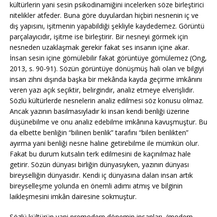
kültürlerin yani sesin psikodinamiğini incelerken söze birleştirici
nitelikler atfeder. Buna göre duyulardan hiçbiri nesnenin iç ve
dış yapısını, işitmenin yapabildiği şekliyle kaydedemez. Görüntü
parçalayıcıdır, işitme ise birleştirir. Bir nesneyi görmek için
nesneden uzaklaşmak gerekir fakat ses insanın içine akar.
İnsan sesin içine gömülebilir fakat görüntüye gömülemez (Ong,
2013, s. 90-91). Sözün görüntüye dönüşmüş hali olan ve bilgiyi
insan zihni dışında başka bir mekânda kayda geçirme imkânını
veren yazı açık seçiktir, belirgindir, analiz etmeye elverişlidir.
Sözlü kültürlerde nesnelerin analiz edilmesi söz konusu olmaz.
Ancak yazının basılmasıyladır ki insan kendi benliği üzerine
düşünebilme ve onu analiz edebilme imkânına kavuşmuştur. Bu
da elbette benliğin “bilinen benlik” tarafını “bilen benlikten”
ayırma yani benliği nesne haline getirebilme ile mümkün olur.
Fakat bu durum kutsalın terk edilmesini de kaçınılmaz hale
getirir. Sözün dünyası birliğin dünyasıyken, yazının dünyası
bireyselliğin dünyasıdır. Kendi iç dünyasına dalan insan artık
bireyselleşme yolunda en önemli adımı atmış ve bilginin
laikleşmesini imkân dairesine sokmuştur.
Sözlü kültürün yani premodern dönemin insanları, (modern