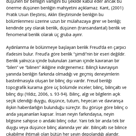
düşünen bir benliğin varlığını bu şekilde kabul eder ancak bu
önerme düşünen benliğin mahiyetini açıklamaz. Kant, (2001)
Pratik Usun Eleştirisi, Aklın Eleştirisinde benliğin bu
bölümlenmesi üzerine uzun bir mülahazaya girer ve benliği;
kendinde şey olarak benlik, düşünen (transandantal) benlik ve
fenomenal benlik olarak üç gruba ayırır.
Aydınlanma ile bölünmeye başlayan benlik Freud’da en çarpıcı
ifadesini bulur. Freud’a göre benlik “şimdi”nin bir eseri değildir.
Benlik yalnızca içinde bulunulan zaman içinde kavranan bir
“bilen” ve “bilinen” ikiliğine indirgenemez. Bilinçli kavrayışın
yanında benliğin farkında olmadığı ve geçmiş deneyimlerin
bastırılmasıyla oluşan bir bilinç dışı vardır. Freud benliği
topografik kurama göre üç bölümde inceler; bilinç, bilinçaltı ve
bilinç dışı (Yıldız, 2006, s. 93-94). Bilinç, algı ve bilgilerin açık
seçik izlendiği duygu, düşünce, tutum, heyecan ve davranışa
ilişkin haberdarlığın bulunduğu süreçtir. Bu görüşe göre bilinç o
anda yaşananları kapsar. İnsan neyin farkındaysa, neyin
bilgisine sahipse o andaki bilinç odur. Yani tek bir anda tek bir
duygu veya düşünce bilinç alanında yer alır. Bilinçaltı ise bilince
çıkabilme ihtimali olan bütün her şeyin depolandığı alandır.