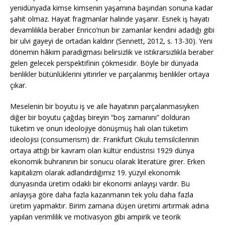
yenidünyada kimse kimsenin yaşamına başından sonuna kadar
şahit olmaz. Hayat fragmanlar halinde yaşanır. Esnek iş hayatı
devamlılıkla beraber Enrico’nun bir zamanlar kendini adadığı gibi
bir ulvi gayeyi de ortadan kaldırır (Sennett, 2012, s. 13-30). Yeni
dönemin hâkim paradigması belirsizlik ve istikrarsızlıkla beraber
gelen gelecek perspektifinin çökmesidir. Böyle bir dünyada
benlikler bütünlüklerini yitirirler ve parçalanmış benlikler ortaya
çıkar.
Meselenin bir boyutu iş ve aile hayatının parçalanmasıyken
diğer bir boyutu çağdaş bireyin “boş zamanını” dolduran
tüketim ve onun ideolojiye dönüşmüş hali olan tüketim
ideolojisi (consumerism) dir. Frankfurt Okulu temsilcilerinin
ortaya attığı bir kavram olan kültür endüstrisi 1929 dünya
ekonomik buhranının bir sonucu olarak literatüre girer. Erken
kapitalizm olarak adlandırdığımız 19. yüzyıl ekonomik
dünyasında üretim odaklı bir ekonomi anlayışı vardır. Bu
anlayışa göre daha fazla kazanmanın tek yolu daha fazla
üretim yapmaktır. Birim zamana düşen üretimi artırmak adına
yapılan verimlilik ve motivasyon gibi ampirik ve teorik