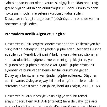
ilahi olandan insani olana getirmiş, bilgiyi kutsaldan arındırdığı
gibi benliği de kutsaldan arındırmıştır. Bu dönüşümün mihenk
noktasını, modern felsefenin kurucusu kabul edilen
Descartes’ın “cogito ergo sum” (düşünüyorum o halde varım)
önermesi teşkil eder.
Premodern Benlik Algısı ve “Cogito”
Descartes’ın ünlü “cogito” önermesinde “ben” gözlemleyen bir
bilinç haline gelmiştir. Her şeyden şüphe eden Descartes şüphe
edebilen bir “kendilik bilincinin” farkına varır. Her şey şüphenin
konusu olabilirken şüphe etme edimini gerçekleştiren, yani
düşünen ben şüphenin dışına çıkar. Çünkü şüphe etmek bir
eylemdir ve bunu yapan benlik bir fail durumuna geçer.
Dolayısıyla bu öznenin varlığından şüphe edilemez. Düşünen
benlik, vardır. Öyleyse eşyayı bilimsel bir yöntem ile ele alırken
referans noktası özne olan (bilen) benliktir (Yalçın, 2008, s. 92).
Descartes bu düşüncesiyle kesin bilgiye yeni bir temel
arayışındadır. Hem Külli Akl’ı (intellekt) hem de vahyi göz ardı
ederek kendisine rehber olarak, düşünen öznenin ferdi bilincini