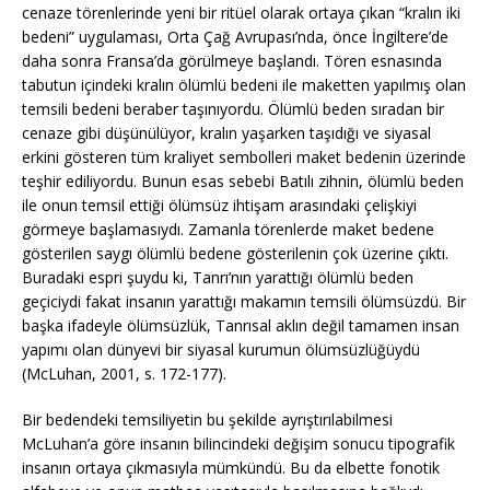
cenaze törenlerinde yeni bir ritüel olarak ortaya çıkan “kralın iki
bedeni” uygulaması, Orta Çağ Avrupası’nda, önce İngiltere’de
daha sonra Fransa’da görülmeye başlandı. Tören esnasında
tabutun içindeki kralın ölümlü bedeni ile maketten yapılmış olan
temsili bedeni beraber taşınıyordu. Ölümlü beden sıradan bir
cenaze gibi düşünülüyor, kralın yaşarken taşıdığı ve siyasal
erkini gösteren tüm kraliyet sembolleri maket bedenin üzerinde
teşhir ediliyordu. Bunun esas sebebi Batılı zihnin, ölümlü beden
ile onun temsil ettiği ölümsüz ihtişam arasındaki çelişkiyi
görmeye başlamasıydı. Zamanla törenlerde maket bedene
gösterilen saygı ölümlü bedene gösterilenin çok üzerine çıktı.
Buradaki espri şuydu ki, Tanrı’nın yarattığı ölümlü beden
geçiciydi fakat insanın yarattığı makamın temsili ölümsüzdü. Bir
başka ifadeyle ölümsüzlük, Tanrısal aklın değil tamamen insan
yapımı olan dünyevi bir siyasal kurumun ölümsüzlüğüydü
(McLuhan, 2001, s. 172-177).
Bir bedendeki temsiliyetin bu şekilde ayrıştırılabilmesi
McLuhan’a göre insanın bilincindeki değişim sonucu tipografik
insanın ortaya çıkmasıyla mümkündü. Bu da elbette fonotik