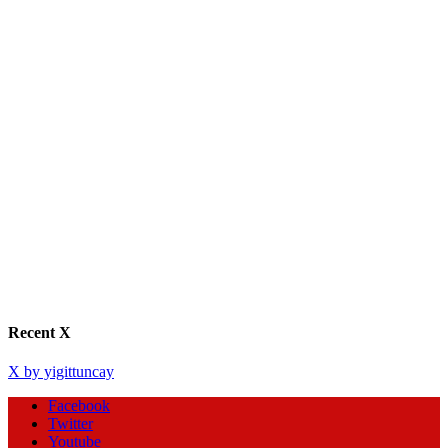
Recent X
X by yigittuncay
Facebook
Twitter
Youtube