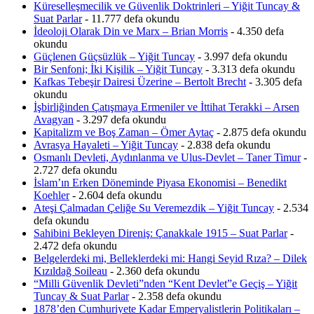
Küreselleşmecilik ve Güvenlik Doktrinleri – Yiğit Tuncay &
Suat Parlar
- 11.777 defa okundu
İdeoloji Olarak Din ve Marx – Brian Morris
- 4.350 defa
okundu
Güçlenen Güçsüzlük – Yiğit Tuncay
- 3.997 defa okundu
Bir Senfoni; İki Kişilik – Yiğit Tuncay
- 3.313 defa okundu
Kafkas Tebeşir Dairesi Üzerine – Bertolt Brecht
- 3.305 defa
okundu
İşbirliğinden Çatışmaya Ermeniler ve İttihat Terakki – Arsen
Avagyan
- 3.297 defa okundu
Kapitalizm ve Boş Zaman – Ömer Aytaç
- 2.875 defa okundu
Avrasya Hayaleti – Yiğit Tuncay
- 2.838 defa okundu
Osmanlı Devleti, Aydınlanma ve Ulus-Devlet – Taner Timur
-
2.727 defa okundu
İslam’ın Erken Döneminde Piyasa Ekonomisi – Benedikt
Koehler
- 2.604 defa okundu
Ateşi Çalmadan Çeliğe Su Veremezdik – Yiğit Tuncay
- 2.534
defa okundu
Sahibini Bekleyen Direniş: Çanakkale 1915 – Suat Parlar
-
2.472 defa okundu
Belgelerdeki mi, Belleklerdeki mi: Hangi Seyid Rıza? – Dilek
Kızıldağ Soileau
- 2.360 defa okundu
“Milli Güvenlik Devleti”nden “Kent Devlet”e Geçiş – Yiğit
Tuncay & Suat Parlar
- 2.358 defa okundu
1878’den Cumhuriyete Kadar Emperyalistlerin Politikaları –