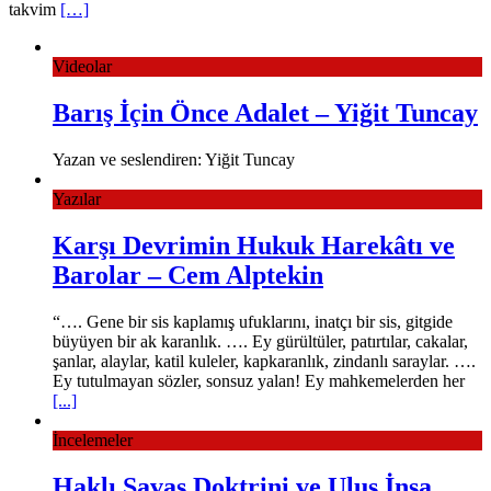
takvim
[…]
Videolar
Barış İçin Önce Adalet – Yiğit Tuncay
Yazan ve seslendiren: Yiğit Tuncay
Yazılar
Karşı Devrimin Hukuk Harekâtı ve
Barolar – Cem Alptekin
“…. Gene bir sis kaplamış ufuklarını, inatçı bir sis, gitgide
büyüyen bir ak karanlık. …. Ey gürültüler, patırtılar, cakalar,
şanlar, alaylar, katil kuleler, kapkaranlık, zindanlı saraylar. ….
Ey tutulmayan sözler, sonsuz yalan! Ey mahkemelerden her
[...]
İncelemeler
Haklı Savaş Doktrini ve Ulus İnşa