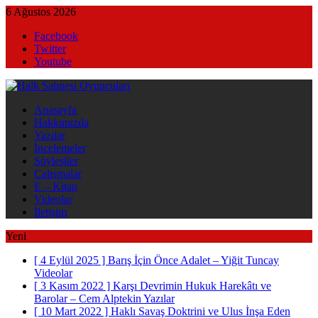
6 Ağustos 2026
Facebook
Twitter
Youtube
Anasayfa
Hakkımızda
Yazılar
İncelemeler
Söyleşiler
Çalışmalar
E – Kitap
Videolar
İletişim
Yeni
[ 4 Eylül 2025 ]
Barış İçin Önce Adalet – Yiğit Tuncay
Videolar
[ 3 Kasım 2022 ]
Karşı Devrimin Hukuk Harekâtı ve
Barolar – Cem Alptekin
Yazılar
[ 10 Mart 2022 ]
Haklı Savaş Doktrini ve Ulus İnşa Eden