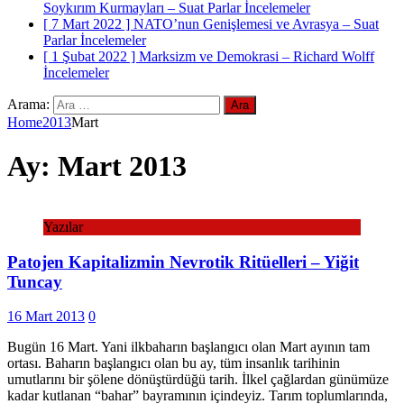
Soykırım Kurmayları – Suat Parlar
İncelemeler
[ 7 Mart 2022 ]
NATO’nun Genişlemesi ve Avrasya – Suat
Parlar
İncelemeler
[ 1 Şubat 2022 ]
Marksizm ve Demokrasi – Richard Wolff
İncelemeler
Arama:
Home
2013
Mart
Ay:
Mart 2013
Yazılar
Patojen Kapitalizmin Nevrotik Ritüelleri – Yiğit
Tuncay
16 Mart 2013
0
Bugün 16 Mart. Yani ilkbaharın başlangıcı olan Mart ayının tam
ortası. Baharın başlangıcı olan bu ay, tüm insanlık tarihinin
umutlarını bir şölene dönüştürdüğü tarih. İlkel çağlardan günümüze
kadar kutlanan “bahar” bayramının içindeyiz. Tarım toplumlarında,