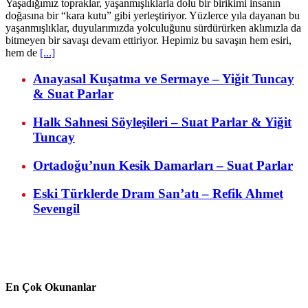
Yaşadığımız topraklar, yaşanmışlıklarla dolu bir birikimi insanın
doğasına bir “kara kutu” gibi yerleştiriyor. Yüzlerce yıla dayanan bu
yaşanmışlıklar, duyularımızda yolculuğunu sürdürürken aklımızla da
bitmeyen bir savaşı devam ettiriyor. Hepimiz bu savaşın hem esiri,
hem de
[...]
Anayasal Kuşatma ve Sermaye – Yiğit Tuncay
& Suat Parlar
Halk Sahnesi Söyleşileri – Suat Parlar & Yiğit
Tuncay
Ortadoğu’nun Kesik Damarları – Suat Parlar
Eski Türklerde Dram San’atı – Refik Ahmet
Sevengil
En Çok Okunanlar