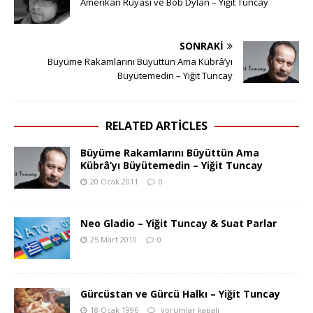
Amerikan Rüyası ve Bob Dylan – Yiğit Tuncay
SONRAKI
Büyüme Rakamlarını Büyüttün Ama Kübrâ’yı
Büyütemedin – Yiğit Tuncay
RELATED ARTICLES
Büyüme Rakamlarını Büyüttün Ama
Kübrâ’yı Büyütemedin – Yiğit Tuncay
20 Ocak 2011
0
Neo Gladio – Yiğit Tuncay & Suat Parlar
25 Mart 2010
0
Gürcüstan ve Gürcü Halkı – Yiğit Tuncay
18 Ocak 1996
yorumlar kapalı