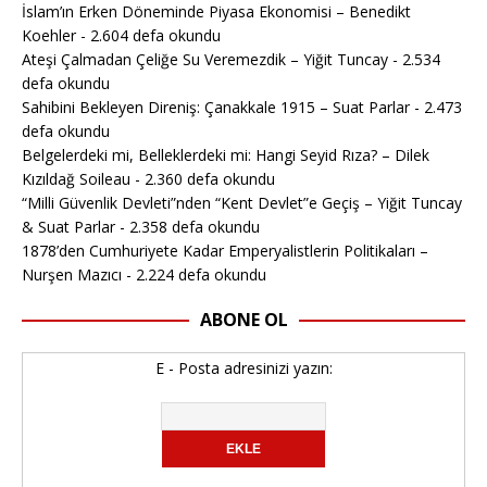
İslam’ın Erken Döneminde Piyasa Ekonomisi – Benedikt
Koehler
- 2.604 defa okundu
Ateşi Çalmadan Çeliğe Su Veremezdik – Yiğit Tuncay
- 2.534
defa okundu
Sahibini Bekleyen Direniş: Çanakkale 1915 – Suat Parlar
- 2.473
defa okundu
Belgelerdeki mi, Belleklerdeki mi: Hangi Seyid Rıza? – Dilek
Kızıldağ Soileau
- 2.360 defa okundu
“Milli Güvenlik Devleti”nden “Kent Devlet”e Geçiş – Yiğit Tuncay
& Suat Parlar
- 2.358 defa okundu
1878’den Cumhuriyete Kadar Emperyalistlerin Politikaları –
Nurşen Mazıcı
- 2.224 defa okundu
ABONE OL
E - Posta adresinizi yazın: