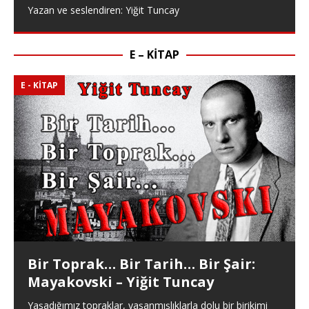
Yazan ve seslendiren: Yiğit Tuncay
E – KITAP
E - KITAP
Bir Toprak… Bir Tarih… Bir Şair:
Mayakovski – Yiğit Tuncay
Yaşadığımız topraklar, yaşanmışlıklarla dolu bir birikimi