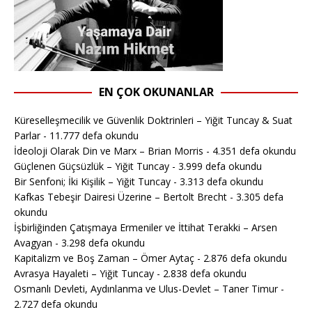
EN ÇOK OKUNANLAR
Küreselleşmecilik ve Güvenlik Doktrinleri – Yiğit Tuncay & Suat
Parlar
- 11.777 defa okundu
İdeoloji Olarak Din ve Marx – Brian Morris
- 4.351 defa okundu
Güçlenen Güçsüzlük – Yiğit Tuncay
- 3.999 defa okundu
Bir Senfoni; İki Kişilik – Yiğit Tuncay
- 3.313 defa okundu
Kafkas Tebeşir Dairesi Üzerine – Bertolt Brecht
- 3.305 defa
okundu
İşbirliğinden Çatışmaya Ermeniler ve İttihat Terakki – Arsen
Avagyan
- 3.298 defa okundu
Kapitalizm ve Boş Zaman – Ömer Aytaç
- 2.876 defa okundu
Avrasya Hayaleti – Yiğit Tuncay
- 2.838 defa okundu
Osmanlı Devleti, Aydınlanma ve Ulus-Devlet – Taner Timur
-
2.727 defa okundu