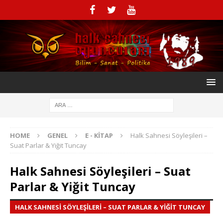
HOME
GENEL
E - KITAP
Halk Sahnesi Söyleşileri –
Suat Parlar & Yiğit Tuncay
Halk Sahnesi Söyleşileri – Suat
Parlar & Yiğit Tuncay
HALK SAHNESI SÖYLEŞILERI – SUAT PARLAR & YIĞIT TUNCAY