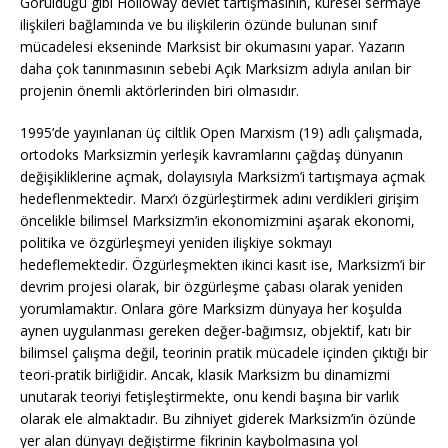
Görüldüğü gibi Holloway devlet tartışmasının, küresel sermaye
ilişkileri bağlamında ve bu ilişkilerin özünde bulunan sınıf
mücadelesi ekseninde Marksist bir okumasını yapar. Yazarın
daha çok tanınmasının sebebi Açık Marksizm adıyla anılan bir
projenin önemli aktörlerinden biri olmasıdır.
1995’de yayınlanan üç ciltlik Open Marxism (19) adlı çalışmada,
ortodoks Marksizmin yerleşik kavramlarını çağdaş dünyanın
değişikliklerine açmak, dolayısıyla Marksizm’i tartışmaya açmak
hedeflenmektedir. Marx’ı özgürleştirmek adını verdikleri girişim
öncelikle bilimsel Marksizm’in ekonomizmini aşarak ekonomi,
politika ve özgürleşmeyi yeniden ilişkiye sokmayı
hedeflemektedir. Özgürleşmekten ikinci kasıt ise, Marksizm’i bir
devrim projesi olarak, bir özgürleşme çabası olarak yeniden
yorumlamaktır. Onlara göre Marksizm dünyaya her koşulda
aynen uygulanması gereken değer-bağımsız, objektif, katı bir
bilimsel çalışma değil, teorinin pratik mücadele içinden çıktığı bir
teori-pratik birliğidir. Ancak, klasik Marksizm bu dinamizmi
unutarak teoriyi fetişleştirmekte, onu kendi başına bir varlık
olarak ele almaktadır. Bu zihniyet giderek Marksizm’in özünde
yer alan dünyayı değiştirme fikrinin kaybolmasına yol