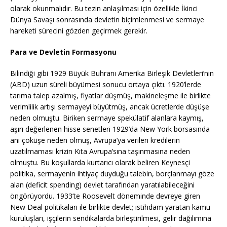
olarak okunmalıdır. Bu tezin anlaşılması için özellikle İkinci
Dünya Savaşı sonrasında devletin biçimlenmesi ve sermaye
hareketi sürecini gözden geçirmek gerekir.
Para ve Devletin Formasyonu
Bilindiği gibi 1929 Büyük Buhranı Amerika Birleşik Devletleri’nin
(ABD) uzun süreli büyümesi sonucu ortaya çıktı. 1920’lerde
tarıma talep azalmış, fiyatlar düşmüş, makineleşme ile birlikte
verimlilik artışı sermayeyi büyütmüş, ancak ücretlerde düşüşe
neden olmuştu. Biriken sermaye spekülatif alanlara kaymış,
aşırı değerlenen hisse senetleri 1929’da New York borsasında
ani çöküşe neden olmuş, Avrupa’ya verilen kredilerin
uzatılmaması krizin Kıta Avrupa’sına taşınmasına neden
olmuştu. Bu koşullarda kurtarıcı olarak beliren Keynesçi
politika, sermayenin ihtiyaç duyduğu talebin, borçlanmayı göze
alan (deficit spending) devlet tarafından yaratılabileceğini
öngörüyordu. 1933’te Roosevelt döneminde devreye giren
New Deal politikaları ile birlikte devlet; istihdam yaratan kamu
kuruluşları, işçilerin sendikalarda birleştirilmesi, gelir dağılımına