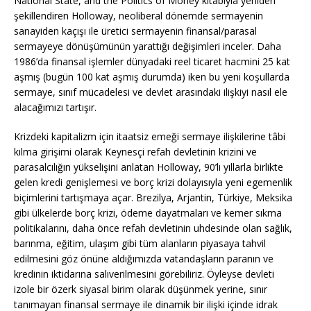
National State, and the Politics of Money kitabıyla yeniden
şekillendiren Holloway, neoliberal dönemde sermayenin
sanayiden kaçışı ile üretici sermayenin finansal/parasal
sermayeye dönüşümünün yarattığı değişimleri inceler. Daha
1986’da finansal işlemler dünyadaki reel ticaret hacmini 25 kat
aşmış (bugün 100 kat aşmış durumda) iken bu yeni koşullarda
sermaye, sınıf mücadelesi ve devlet arasındaki ilişkiyi nasıl ele
alacağımızı tartışır.
Krizdeki kapitalizm için itaatsiz emeği sermaye ilişkilerine tâbi
kılma girişimi olarak Keynesçi refah devletinin krizini ve
parasalcılığın yükselişini anlatan Holloway, 90’lı yıllarla birlikte
gelen kredi genişlemesi ve borç krizi dolayısıyla yeni egemenlik
biçimlerini tartışmaya açar. Brezilya, Arjantin, Türkiye, Meksika
gibi ülkelerde borç krizi, ödeme dayatmaları ve kemer sıkma
politikalarını, daha önce refah devletinin uhdesinde olan sağlık,
barınma, eğitim, ulaşım gibi tüm alanların piyasaya tahvil
edilmesini göz önüne aldığımızda vatandaşların paranın ve
kredinin iktidarına salıverilmesini görebiliriz. Öyleyse devleti
izole bir özerk siyasal birim olarak düşünmek yerine, sınır
tanımayan finansal sermaye ile dinamik bir ilişki içinde idrak