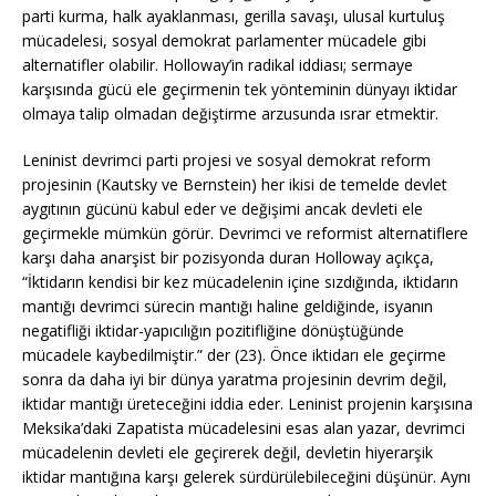
parti kurma, halk ayaklanması, gerilla savaşı, ulusal kurtuluş
mücadelesi, sosyal demokrat parlamenter mücadele gibi
alternatifler olabilir. Holloway’in radikal iddiası; sermaye
karşısında gücü ele geçirmenin tek yönteminin dünyayı iktidar
olmaya talip olmadan değiştirme arzusunda ısrar etmektir.
Leninist devrimci parti projesi ve sosyal demokrat reform
projesinin (Kautsky ve Bernstein) her ikisi de temelde devlet
aygıtının gücünü kabul eder ve değişimi ancak devleti ele
geçirmekle mümkün görür. Devrimci ve reformist alternatiflere
karşı daha anarşist bir pozisyonda duran Holloway açıkça,
“İktidarın kendisi bir kez mücadelenin içine sızdığında, iktidarın
mantığı devrimci sürecin mantığı haline geldiğinde, isyanın
negatifliği iktidar-yapıcılığın pozitifliğine dönüştüğünde
mücadele kaybedilmiştir.” der (23). Önce iktidarı ele geçirme
sonra da daha iyi bir dünya yaratma projesinin devrim değil,
iktidar mantığı üreteceğini iddia eder. Leninist projenin karşısına
Meksika’daki Zapatista mücadelesini esas alan yazar, devrimci
mücadelenin devleti ele geçirerek değil, devletin hiyerarşik
iktidar mantığına karşı gelerek sürdürülebileceğini düşünür. Aynı