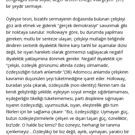
bir şeydir sermaye.
Öyleyse teori, bizatihi sermayenin doğasında bulunan çelişkiyi
göz ardı etmek ve giderek “gerçek demokrasiyi” savunmak gibi
bir noktaya savrulur. Holloway’e göre, bu durumda yapılması
gereken; mutlu bir senteze ulaşan, çelişkiyi mutlağın birliğinde
dindiren sentetik diyalektik fikrine karşı tarihî bir aşamalar dizisi
değil, bir isyan hareketi olarak görmemizi sağlayacak negatif
diyalektik yaklaşımına dönmek gerekir. Negatif diyalektik için
“çelişki, özdeşlik görünümü altında özdeş olmamadır,
özdeşsizliğin tutarlı anlamıdır.”(38) Adornocu anlamda çelişkinin
kavramın düşünülen şeyi tüketmediğine işaret eder. Holloway,
buradan yola çıkarak, özdeşsizlik (non-identity) fikrinin tam da
kendi geliştirdiği şekilde; eyleyişin soyut emeğe sığdırılamaması,
eşdeğerliğin tikelliği tüketememesi, parti disiplinine sığmayan
isyanın özdeşsizliği, uyumsuzluk, isyan, eleştirellik gibi tüm
fikirleri için bir sağlama çıkarır: “Biz, özdeşsizliğiz. Uymayan güç,
bütün özdeşleştirmelerle çelişen ve dışarı taşan güç, öznelliktir,
biz’izdir. O halde biz kimiz? Biz özneyiz, herhangi bir tanıma
içerilemeyiz….Özdeşlikçi bir biz değil, ayrık, uymayan, yaratıcı bir