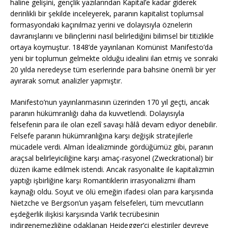
haline gelişini, gençlik yazılarından Kapital’e kadar giderek
derinlikli bir şekilde inceleyerek, paranın kapitalist toplumsal
formasyondaki kaçınılmaz yerini ve dolayısıyla öznelerin
davranışlarını ve bilinçlerini nasıl belirlediğini bilimsel bir titizlikle
ortaya koymuştur. 1848’de yayınlanan Komünist Manifesto’da
yeni bir toplumun gelmekte olduğu idealini ilan etmiş ve sonraki
20 yılda neredeyse tüm eserlerinde para bahsine önemli bir yer
ayırarak somut analizler yapmıştır.
Manifesto’nun yayınlanmasının üzerinden 170 yıl geçti, ancak
paranın hükümranlığı daha da kuvvetlendi. Dolayısıyla
felsefenin para ile olan ezelî savaşı hâlâ devam ediyor denebilir.
Felsefe paranın hükümranlığına karşı değişik stratejilerle
mücadele verdi. Alman İdealizminde gördüğümüz gibi, paranın
araçsal belirleyiciliğine karşı amaç-rasyonel (Zweckrational) bir
düzen ikame edilmek istendi. Ancak rasyonalite ile kapitalizmin
yaptığı işbirliğine karşı Romantiklerin irrasyonalizmi ilham
kaynağı oldu. Soyut ve ölü emeğin ifadesi olan para karşısında
Nietzche ve Bergson’un yaşam felsefeleri, tüm mevcutların
eşdeğerlik ilişkisi karşısında Varlık tecrübesinin
indirgenemezliğine odaklanan Heidegger’ci eleştiriler devreye