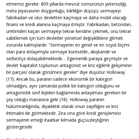
etmemiz gerekir. 80’li yıllarda mevcut sömürünün yetersizliği,
meta piyasasının doygunluğu, kârlılığın düşüşü; sermayeyi
fabrikadan ve ulus devletten kaçmaya ve daha mobil olacağı
finans ve kredi alanına kaçmaya itmiştir. Fabrikadan, betondan,
üretimden kaçan sermayeyi tekrar kendine çekmek, onu tekrar
sabitlemek için tüm devletler yönetsel değişikliklere gitmek
zorunda kalmışlardır. “Sermayenin en genel ve en soyut biçimi
olan para dolayımıyla sermaye küreseldir, akışkandır ve
serbestçe dolaşabilmektedir… Egemenlik paraya geçmiştir ve
devlet ‘kapitalist toplumun antagonist ve kriz eğilimli gelişiminin
bir parçası’ olarak görülmesi gerekir” diye düşünür Holloway
(17). Ancak bu, paranın sadece ekonomik bir kategori
olmadığını, aynı zamanda politik bir kategori olduğunu ve
antagonistik sınıf ilişkileri bağlamında anlaşılması gereken bir
şey olduğu manasına gelir (18). Holloway paranın
hükümranlığında, diyalektik olarak onun zayıflığını ve kriz
ihtimalini de görmektedir. Zira ona göre kredi genişlemesi
sermayenin emeği itaatkar kılmada güçsüzleştiğinin
göstergesidir.