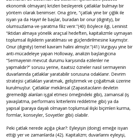
ekonomik olmayan) krizleri besleyerek çatlaklar bulmayı bir
yöntem olarak benimser. Ona göre, “çatlak yine bir çığlık ile
isyan ya da Hayır! ile başlar, buradan bir onur (dignity), bir
olumsuzlama-ve-yaratma filiz verir.”(40) Böylece ilgi, Leninist
“iktidarı almaya yönelik araçsal hedeften, kapitalizmle uymayan
toplumsal ilişkilerin yaratılması ve güçlendirilmesine kaymıştır.
Onur (dignity) temel kavram halini almıştır.”(41) Vurguyu yine bir
anti-mücadeleye yapan Holloway, analizin başlangıcına
“Sermayenin mevcut durumu karşısında ezilenler ne
yapmalıdır?” sorusu yerine, itaatsiz özneler nasıl sermayenin
duvarlarında çatlaklar yaratabilir sorusuna odaklanır. Devrim
stratejisi çatlakları yaratmak, geliştirmek ve çoğaltmak üzerine
kurulmuştur. Çatlaklar mekânsal (Zapasitacıların devletin
giremediği alanları işgal etmesi örneğindeki gibi), zamansal (iş
yavaşlatma, performans kriterlerini reddetme gibi) ya da
yapısal (paraya dayalı olmayan toplumsal ilişki biçimleri kurma,
formlar, konseyler, Sovyetler gibi) olabilir.
Peki çatlak nerede açığa çıkar?: Eyleyişin (doing) emeğe isyan
ettiği yer ve zamanlarda (42). Kapitalizm; duvarlarını eyleyişi,