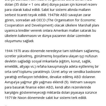
doları (35 dolar = 1 ons altın) dünya pazarı için küresel rezerv
para olarak kabul edildi. Sabit kur sistemi altında malların
serbest ticareti teşvik edildi. 1947’de ABD savaştan zarar
gören, sonradan adı OECD (The Organisation for Economic
Cooperation and Development) olacak ülkelere Marshall planı
uyarınca krediler vererek onlara Amerikan malları satarak bu
ülkelerin kalkınmasını ve dünya pazarının dolar üzerinden
oluşumunu sağladı.
1944-1970 arası dönemde neredeyse tam istihdam sağlanmış,
ücretler yükselmiş, görülmemiş boyutlara ulaşan işçi nüfusun
devletin sağladığı sosyal imkanlarla (eğitim, konut, sağlık,
emeklilik, altyapı vs.) refaha kavuşmasıyla adeta eşitlenmiş bir
orta-sınıf toplumu yaratılmıştı. Ücret artışı ve sendika baskısının
yarattığı enflasyon tehdidine, devalüe edilmiş ABD dolarının
Avrupa’ya yağmur gibi yağması eklendi (9). Vietnam savaşını
para basarak finanse eden ABD, kendi altın rezervlerinde
karşılığını gösteremeyeceği miktarda doları piyasaya sürünce
1971’de Nixon döneminde sabit kur sistemi terk edildi.