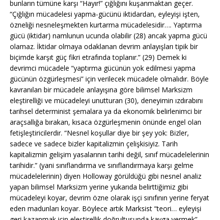
bunların tümüne karşı “Hayır!” çığlığını kuşanmaktan geçer.
“Çığlığın mücadelesi yapma-gücünü iktidardan, eyleyişi işten,
özneliği nesneleşmekten kurtarma mücadelesidir…. Yaptırma
gücü (iktidar) namlunun ucunda olabilir (28) ancak yapma gücü
olamaz. İktidar olmaya odaklanan devrim anlayışları tipik bir
biçimde karşıt güç fikri etrafında toplanır.” (29) Demek ki
devrimci mücadele “yaptırma gücünün yok edilmesi yapma
gücünün özgürleşmesi” için verilecek mücadele olmalıdır. Böyle
kavranılan bir mücadele anlayışına göre bilimsel Marksizm
eleştirelliği ve mücadeleyi unutturan (30), deneyimin ızdırabını
tarihsel determinist şemalara ya da ekonomik belirlenimci bir
araçsallığa bırakan, kısaca özgürleşmenin önünde engel olan
fetişleştiricilerdir. “Nesnel koşullar diye bir şey yok: Bizler,
sadece ve sadece bizler kapitalizmin çelişkisiyiz. Tarih
kapitalizmin gelişim yasalarının tarihi değil, sınıf mücadelelerinin
tarihidir.” (yani sınıflandırma ve sınıflandırmaya karşı gelme
mücadelelerinin) diyen Holloway görüldüğü gibi nesnel analiz
yapan bilimsel Marksizm yerine yukarıda belirttiğimiz gibi
mücadeleyi koyar, devrim özne olarak işçi sınıfının yerine feryat
eden madunları koyar. Böylece artık Marksist “teori… eyleyişi
geri kazanmak için eleştirellik doğrultusunda kavga vermek”