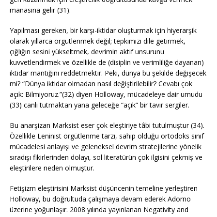
manasına gelir (31).
Yapılması gereken, bir karşı-iktidar oluşturmak için hiyerarşik
olarak yıllarca örgütlenmek değil; tepkimizi dile getirmek,
çığlığın sesini yükseltmek, devrimin aktif unsurunu
kuvvetlendirmek ve özellikle de (disiplin ve verimliliğe dayanan)
iktidar mantığını reddetmektir. Peki, dünya bu şekilde değişecek
mi? “Dünya iktidar olmadan nasıl değiştirilebilir? Cevabı çok
açık: Bilmiyoruz.”(32) diyen Holloway, mücadeleye dair umudu
(33) canlı tutmaktan yana geleceğe “açık” bir tavır sergiler.
Bu anarşizan Marksist eser çok eleştiriye tâbi tutulmuştur (34).
Özellikle Leninist örgütlenme tarzı, sahip olduğu ortodoks sınıf
mücadelesi anlayışı ve geleneksel devrim stratejilerine yönelik
sıradışı fikirlerinden dolayı, sol literatürün çok ilgisini çekmiş ve
eleştirilere neden olmuştur.
Fetişizm eleştirisini Marksist düşüncenin temeline yerleştiren
Holloway, bu doğrultuda çalışmaya devam ederek Adorno
üzerine yoğunlaşır. 2008 yılında yayınlanan Negativity and