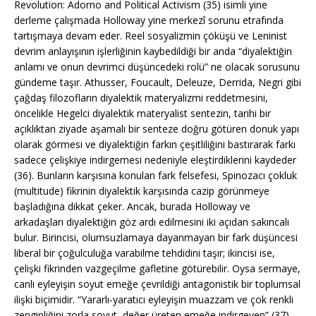
Revolution: Adorno and Political Activism (35) isimli yine
derleme çalışmada Holloway yine merkezî sorunu etrafında
tartışmaya devam eder. Reel sosyalizmin çöküşü ve Leninist
devrim anlayışının işlerliğinin kaybedildiği bir anda “diyalektiğin
anlamı ve onun devrimci düşüncedeki rolü” ne olacak sorusunu
gündeme taşır. Athusser, Foucault, Deleuze, Derrida, Negri gibi
çağdaş filozofların diyalektik materyalizmi reddetmesini,
öncelikle Hegelci diyalektik materyalist sentezin, tarihi bir
açıklıktan ziyade aşamalı bir senteze doğru götüren donuk yapı
olarak görmesi ve diyalektiğin farkın çeşitliliğini bastırarak farkı
sadece çelişkiye indirgemesi nedeniyle eleştirdiklerini kaydeder
(36). Bunların karşısına konulan fark felsefesi, Spinozacı çokluk
(multitude) fikrinin diyalektik karşısında cazip görünmeye
başladığına dikkat çeker. Ancak, burada Holloway ve
arkadaşları diyalektiğin göz ardı edilmesini iki açıdan sakıncalı
bulur. Birincisi, olumsuzlamaya dayanmayan bir fark düşüncesi
liberal bir çoğulculuğa varabilme tehdidini taşır; ikincisi ise,
çelişki fikrinden vazgeçilme gafletine götürebilir. Oysa sermaye,
canlı eyleyişin soyut emeğe çevrildiği antagonistik bir toplumsal
ilişki biçimidir. “Yararlı-yaratıcı eyleyişin muazzam ve çok renkli
zenginliğini zorla soyut, değer üreten emeğe indirgeyen” (37)