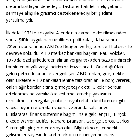
üretimi kısıtlayan denetleyici faktörler hafifletilmeli, yabancı
sermaye akışı ile girişimci desteklenerek iyi bir iş iklimi
yaratılmalıydı.
İlk defa 1973’te sosyalist Allende’nin darbe ile devrilmesinden
sonra Şili’de uygulanan neoliberal politikalar, daha sonra
70’lerin sonralarında ABD’de Reagon ve İngiltere’de Thatcher ile
devreye sokuldu. ABD merkez bankası başkanı Paul Volcker,
1979’da özel şirketlerden alınan vergiyi %70’den %28’e indirerek
tarihin en büyük vergi indirimine imzasını attı. Ortadoğu’dan
gelen petro-dolarlar ile zenginleşen ABD fonları, gelişmekte
olan ülkelere ABD bankaları lehine faiz oranları ile borç vererek,
onları ağır borçlar altına girmeye teşvik etti. Ülkeler borcun
ertelenmesine karşılık özelleştirme, emek piyasasının
esnetilmesi, deregülasyonlar, sosyal refahın kısıtlanması gibi
yapısal uyum reformları yapmak zorunda kaldılar ve
uluslararası finans sistemine bağımlı hale geldiler (11). Birçok
ülkede Warren Buffet, Richard Branson, George Soros, Carlos
Slimm gibi girişimciler ortaya çıktı. Bilgi teknolojilerindeki
gelişmeler sayesinde üretim ekonomisinin yerini finans