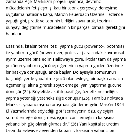
zamanda Açık Marksizm projesi uyarınca, devrimci
mücadelenin fetişleşmiş, katı bir teorik çerçeveyi deneyime
uygulama hatasına karşı, Marx’ın Feuerbach Üzerine Tezler’de
yaptığı gibi, pratik ve teorinin birliğini savunarak, teorinin
dünyayı değiştirme mücadelesinin bir parçası olması gerektiğini
hatırlatır.
Esasında, kitabın temel tezi, yapma gücü (power to-, potentia)
ile yaptırma gücü (power over, potestas) arasındaki kavramsal
ayrım üzerine bina edilir. Halloway’e göre, iktidar tam da yapma
gücünün yaptırma gücüne; diğerlerinin yapma güçleri üzerinde
bir baskıya dönüştüğü anda başlar. Dolayısıyla sömürünün
başladığı yerde yapabilme gücü olan eyleyiş, bir başka amacın
egemenliği altına girerek soyut emeğe, yani yaptırma gücüne
dönüşür (24). Böylelikle aktiflik pasifliğe, öznellik nesnelliğe,
yapma yeteneği yeteneksizliğe dönüşür (25). Tam bu noktada
Marksist yabancılaşma tartışması gündeme gelir. Marx’ın 1844
El Yazmaları’nda söylediği gibi “sermayenin özü, eyleyişin
somut emeğe dönüşmesi, işçinin canlı emeğinin karşısına
yabancı bir güç olarak çıkmasıdır.” (26) Yani kapitalist üretim
tarzında eyleyiş eyleyenden koparılır, karşısına yabancı bir