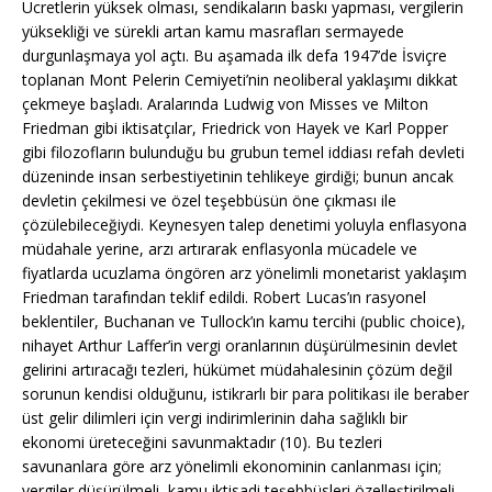
Ücretlerin yüksek olması, sendikaların baskı yapması, vergilerin
yüksekliği ve sürekli artan kamu masrafları sermayede
durgunlaşmaya yol açtı. Bu aşamada ilk defa 1947’de İsviçre
toplanan Mont Pelerin Cemiyeti’nin neoliberal yaklaşımı dikkat
çekmeye başladı. Aralarında Ludwig von Misses ve Milton
Friedman gibi iktisatçılar, Friedrick von Hayek ve Karl Popper
gibi filozofların bulunduğu bu grubun temel iddiası refah devleti
düzeninde insan serbestiyetinin tehlikeye girdiği; bunun ancak
devletin çekilmesi ve özel teşebbüsün öne çıkması ile
çözülebileceğiydi. Keynesyen talep denetimi yoluyla enflasyona
müdahale yerine, arzı artırarak enflasyonla mücadele ve
fiyatlarda ucuzlama öngören arz yönelimli monetarist yaklaşım
Friedman tarafından teklif edildi. Robert Lucas’ın rasyonel
beklentiler, Buchanan ve Tullock’ın kamu tercihi (public choice),
nihayet Arthur Laffer’in vergi oranlarının düşürülmesinin devlet
gelirini artıracağı tezleri, hükümet müdahalesinin çözüm değil
sorunun kendisi olduğunu, istikrarlı bir para politikası ile beraber
üst gelir dilimleri için vergi indirimlerinin daha sağlıklı bir
ekonomi üreteceğini savunmaktadır (10). Bu tezleri
savunanlara göre arz yönelimli ekonominin canlanması için;
vergiler düşürülmeli, kamu iktisadi teşebbüsleri özelleştirilmeli,