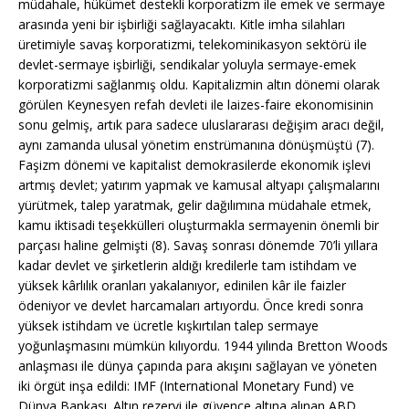
müdahale, hükümet destekli korporatizm ile emek ve sermaye
arasında yeni bir işbirliği sağlayacaktı. Kitle imha silahları
üretimiyle savaş korporatizmi, telekominikasyon sektörü ile
devlet-sermaye işbirliği, sendikalar yoluyla sermaye-emek
korporatizmi sağlanmış oldu. Kapitalizmin altın dönemi olarak
görülen Keynesyen refah devleti ile laizes-faire ekonomisinin
sonu gelmiş, artık para sadece uluslararası değişim aracı değil,
aynı zamanda ulusal yönetim enstrümanına dönüşmüştü (7).
Faşizm dönemi ve kapitalist demokrasilerde ekonomik işlevi
artmış devlet; yatırım yapmak ve kamusal altyapı çalışmalarını
yürütmek, talep yaratmak, gelir dağılımına müdahale etmek,
kamu iktisadi teşekkülleri oluşturmakla sermayenin önemli bir
parçası haline gelmişti (8). Savaş sonrası dönemde 70’li yıllara
kadar devlet ve şirketlerin aldığı kredilerle tam istihdam ve
yüksek kârlılık oranları yakalanıyor, edinilen kâr ile faizler
ödeniyor ve devlet harcamaları artıyordu. Önce kredi sonra
yüksek istihdam ve ücretle kışkırtılan talep sermaye
yoğunlaşmasını mümkün kılıyordu. 1944 yılında Bretton Woods
anlaşması ile dünya çapında para akışını sağlayan ve yöneten
iki örgüt inşa edildi: IMF (International Monetary Fund) ve
Dünya Bankası. Altın rezervi ile güvence altına alınan ABD