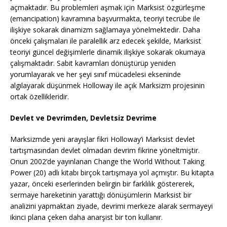
açmaktadır. Bu problemleri aşmak için Marksist özgürleşme
(emancipation) kavramına başvurmakta, teoriyi tecrübe ile
ilişkiye sokarak dinamizm sağlamaya yönelmektedir. Daha
önceki çalışmaları ile paralellik arz edecek şekilde, Marksist
teoriyi güncel değişimlerle dinamik ilişkiye sokarak okumaya
çalışmaktadır. Sabit kavramları dönüştürüp yeniden
yorumlayarak ve her şeyi sınıf mücadelesi ekseninde
algılayarak düşünmek Holloway ile açık Marksizm projesinin
ortak özellikleridir.
Devlet ve Devrimden, Devletsiz Devrime
Marksizmde yeni arayışlar fikri Holloway’i Marksist devlet
tartışmasından devlet olmadan devrim fikrine yöneltmiştir.
Onun 2002’de yayınlanan Change the World Without Taking
Power (20) adlı kitabı birçok tartışmaya yol açmıştır. Bu kitapta
yazar, önceki eserlerinden belirgin bir farklılık göstererek,
sermaye hareketinin yarattığı dönüşümlerin Marksist bir
analizini yapmaktan ziyade, devrimi merkeze alarak sermayeyi
ikinci plana çeken daha anarşist bir ton kullanır.