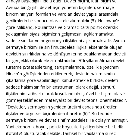
almaya başladığını iddia eder. Devlet biçimi, idari biçim ve
Avrupa birliği gibi devlet aşırı yönetim biçimleri; sermaye
birikiminin yeni formları ve varolan devlet yapısı arasındaki
gerilimlerin bir sonucu olarak ele alınmalıdır (5). Holloway’e
göre Miliband, Poulantzas ve Gramsci tarzı politik özerklik
yaklaşımları siyasi biçimlerin gelişmesini açıklamamakta,
sadece sınıflar ve hegemonya ilişkilerini açıklamaktadır. Ayrıca
sermaye birikimi ile sınıf mücadelesi ilişkisi ekseninde oluşan
devletin sınırlılıklarına ve dönüşümlerine odaklanmadan devleti
bir gerçeklik olarak ele almaktadırlar. 70’li yılların Alman devlet
türetme (Staatableitung) tartışmalarında, özellikle Joachim
Hirsch’in görüşlerinden etkilenerek, devletin hakim sınıfın
çıkarlarına göre yapılandığını kabul etmekle birlikte, devleti
sadece hakim sınıfın bir enstrümanı olarak değil, sömürü
ilişkilerinin tarihsel olarak koşullandırılmış özel bir biçimi olarak
görmeyi teklif eden materyalist bir devlet teorisi önermektedir.
“Devletler, sermayenin yeniden üretimi esnasında üretilen
ilişkiler ve örgütsel biçimlerden ibarettir (6).” Bu teoride
sermaye birikimi ve devlet sınıf mücadelesi ile dolayımlanmıştır.
Yani ekonomik boyut, politik boyut ile ilişki içerisinde bir birlik
(totality) oluşturacak şekilde, tarihsel bir yapılaşma süreci