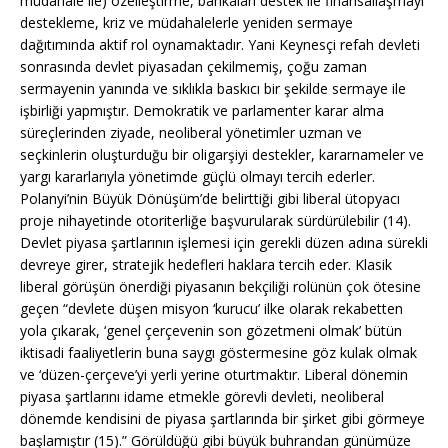
müdahale ile) özelleştirme, bankaları destek ile finansallaşmayı
destekleme, kriz ve müdahalelerle yeniden sermaye
dağıtımında aktif rol oynamaktadır. Yani Keynesçi refah devleti
sonrasında devlet piyasadan çekilmemiş, çoğu zaman
sermayenin yanında ve sıklıkla baskıcı bir şekilde sermaye ile
işbirliği yapmıştır. Demokratik ve parlamenter karar alma
süreçlerinden ziyade, neoliberal yönetimler uzman ve
seçkinlerin oluşturduğu bir oligarşiyi destekler, kararnameler ve
yargı kararlarıyla yönetimde güçlü olmayı tercih ederler.
Polanyi’nin Büyük Dönüşüm’de belirttiği gibi liberal ütopyacı
proje nihayetinde otoriterliğe başvurularak sürdürülebilir (14).
Devlet piyasa şartlarının işlemesi için gerekli düzen adına sürekli
devreye girer, stratejik hedefleri haklara tercih eder. Klasik
liberal görüşün önerdiği piyasanın bekçiliği rolünün çok ötesine
geçen “devlete düşen misyon ‘kurucu’ ilke olarak rekabetten
yola çıkarak, ‘genel çerçevenin son gözetmeni olmak’ bütün
iktisadi faaliyetlerin buna saygı göstermesine göz kulak olmak
ve ‘düzen-çerçeve’yi yerli yerine oturtmaktır. Liberal dönemin
piyasa şartlarını idame etmekle görevli devleti, neoliberal
dönemde kendisini de piyasa şartlarında bir şirket gibi görmeye
başlamıştır (15).” Görüldüğü gibi büyük buhrandan günümüze