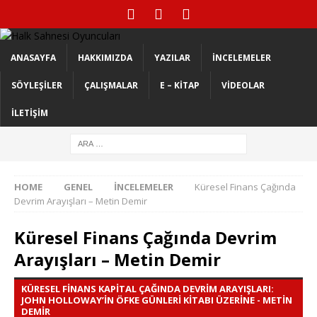
ANASAYFA
HAKKIMIZDA
YAZILAR
İNCELEMELER
SÖYLEŞILER
ÇALIŞMALAR
E – KITAP
VIDEOLAR
İLETIŞIM
HOME
GENEL
İNCELEMELER
Küresel Finans Çağında
Devrim Arayışları – Metin Demir
Küresel Finans Çağında Devrim
Arayışları – Metin Demir
KÜRESEL FINANS KAPITAL ÇAĞINDA DEVRIM ARAYIŞLARI:
JOHN HOLLOWAY’IN ÖFKE GÜNLERI KITABI ÜZERINE - METIN
DEMIR