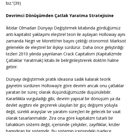
biz.”(39)
Devrimci Dönüşümden Çatlak Yaratma Stratejisine
İktidar Olmadan Dünyayı Değiştirmek kitabında gördüğümüz
anti-kapitalist yaklaşımı eleştirel teori ile aşılayan Holloway aynı
zamanda Negri ve Moretti’nin başını çektiği otonomist Marksist
gelenekle de eleştirel bir ilişkiyi sürdürür. Daha önce geliştirdiği
tezleri 2010 yılında yayınlanan Crack Capitalism (Kapitalizmde
Çatlaklar Yaratmak) kitabı ile belirginleştirerek doktrin haline
getirir.
Dünyayı değiştirmek pratik ideasına sadık kalarak teorik
gayretini sürdüren Holloway’e göre devrim ancak onu çatlaklar
yaratan bir süreç olarak düşündüğümüzde düşünülebilir.
Kararlılıkla vurguladığı gibi, devrim yapısal bir dönüşüm ya da
devlet aygıtını ele geçirerek ulaşılan bir güç değişimi yoluyla
değil, sürekli arayışlar ve yaratım süreçleri ile gelecek bir vaat
olarak tasarlanmalıdır. Zira ona göre kapitalizm tutarlı bir
tahakküm sistemi değil, içerisinde çelişkiler, zayıflıklar, krizler
barındıran bir sistemdir. Bu sistemin içerisindeki (sadece