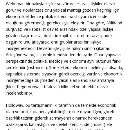
Weberyan bir bakışla kişiler ve zümreler arası ilişkiler olarak
görür ve Poulantzas onu yapısal mantığı gözden kaçırdığı için
ekonomik elitler ile politik elitlerin nasıl uyum içerisinde
olduğunu göremediği gerekçesiyle eleştirir. Ona göre, Miliband
burjuvazi ve kapitalist devlet arasındaki özel yapısal ilişkiyi
gözden kaçırmakta, devletin kapitalist üretim tarzı içindeki
özgün rolünü atlayarak, onu gruplar arası bir ilişkiye
indirgemektedir. Devletin işleyişi ile hâkim sınıfın çıkarları
örtüşüyorsa bu, sistemin kendisinden dolayıdır. Onun yapısalcı
perspektifinde politika, ideoloji ve ekonomi aynı bütünün farklı
kerteleridir (instances). Son kertede ekonomi belirleyici olsa da,
kapitalist sistemde siyasalın göreli özerkliği vardır ve ekonomik
indirgemeciliğe düşmeden siyasal alan kendi kavramlarıyla
(blok, hegemonya, ittifak vs.) bilimsel ve objektif olarak
incelenebilir (4).
Holloway, bu tartışmanın iki tarafının da temelde ekonomik
olan ve politik olanın ayrılabilirliği tezine dayandığını, göreli
özerklik tezinin giderek sermayenin dinamik hareketinden
uzaklaşarak katılaştığını ve devleti kendisinde (initself) ele