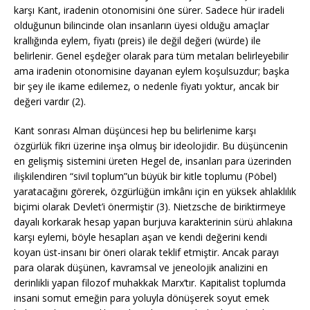
karşı Kant, iradenin otonomisini öne sürer. Sadece hür iradeli
olduğunun bilincinde olan insanların üyesi olduğu amaçlar
krallığında eylem, fiyatı (preis) ile değil değeri (würde) ile
belirlenir. Genel eşdeğer olarak para tüm metaları belirleyebilir
ama iradenin otonomisine dayanan eylem koşulsuzdur; başka
bir şey ile ikame edilemez, o nedenle fiyatı yoktur, ancak bir
değeri vardır (2).
Kant sonrası Alman düşüncesi hep bu belirlenime karşı
özgürlük fikri üzerine inşa olmuş bir ideolojidir. Bu düşüncenin
en gelişmiş sistemini üreten Hegel de, insanları para üzerinden
ilişkilendiren “sivil toplum”un büyük bir kitle toplumu (Pöbel)
yaratacağını görerek, özgürlüğün imkânı için en yüksek ahlaklılık
biçimi olarak Devlet’i önermiştir (3). Nietzsche de biriktirmeye
dayalı korkarak hesap yapan burjuva karakterinin sürü ahlakına
karşı eylemi, böyle hesapları aşan ve kendi değerini kendi
koyan üst-insanı bir öneri olarak teklif etmiştir. Ancak parayı
para olarak düşünen, kavramsal ve jeneolojik analizini en
derinlikli yapan filozof muhakkak Marx’tır. Kapitalist toplumda
insani somut emeğin para yoluyla dönüşerek soyut emek