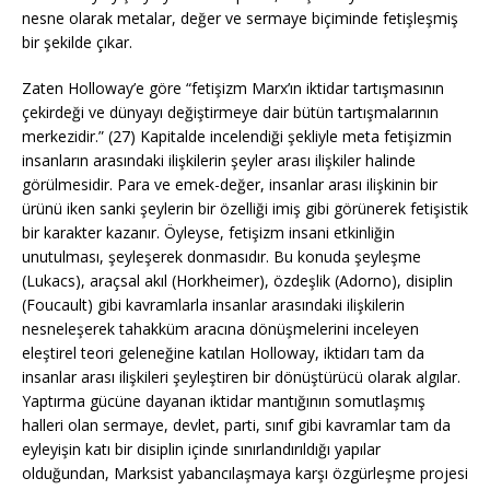
nesne olarak metalar, değer ve sermaye biçiminde fetişleşmiş
bir şekilde çıkar.
Zaten Holloway’e göre “fetişizm Marx’ın iktidar tartışmasının
çekirdeği ve dünyayı değiştirmeye dair bütün tartışmalarının
merkezidir.” (27) Kapitalde incelendiği şekliyle meta fetişizmin
insanların arasındaki ilişkilerin şeyler arası ilişkiler halinde
görülmesidir. Para ve emek-değer, insanlar arası ilişkinin bir
ürünü iken sanki şeylerin bir özelliği imiş gibi görünerek fetişistik
bir karakter kazanır. Öyleyse, fetişizm insani etkinliğin
unutulması, şeyleşerek donmasıdır. Bu konuda şeyleşme
(Lukacs), araçsal akıl (Horkheimer), özdeşlik (Adorno), disiplin
(Foucault) gibi kavramlarla insanlar arasındaki ilişkilerin
nesneleşerek tahakküm aracına dönüşmelerini inceleyen
eleştirel teori geleneğine katılan Holloway, iktidarı tam da
insanlar arası ilişkileri şeyleştiren bir dönüştürücü olarak algılar.
Yaptırma gücüne dayanan iktidar mantığının somutlaşmış
halleri olan sermaye, devlet, parti, sınıf gibi kavramlar tam da
eyleyişin katı bir disiplin içinde sınırlandırıldığı yapılar
olduğundan, Marksist yabancılaşmaya karşı özgürleşme projesi