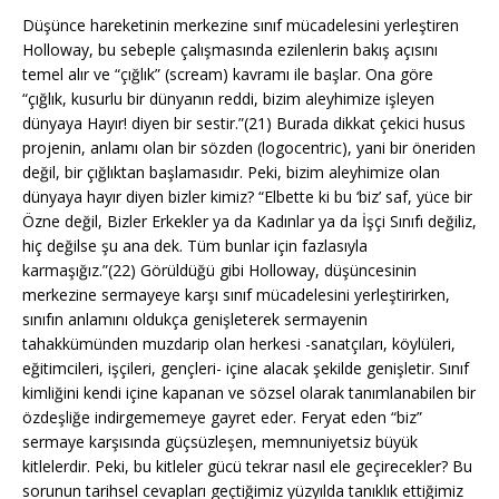
Düşünce hareketinin merkezine sınıf mücadelesini yerleştiren
Holloway, bu sebeple çalışmasında ezilenlerin bakış açısını
temel alır ve “çığlık” (scream) kavramı ile başlar. Ona göre
“çığlık, kusurlu bir dünyanın reddi, bizim aleyhimize işleyen
dünyaya Hayır! diyen bir sestir.”(21) Burada dikkat çekici husus
projenin, anlamı olan bir sözden (logocentric), yani bir öneriden
değil, bir çığlıktan başlamasıdır. Peki, bizim aleyhimize olan
dünyaya hayır diyen bizler kimiz? “Elbette ki bu ‘biz’ saf, yüce bir
Özne değil, Bizler Erkekler ya da Kadınlar ya da İşçi Sınıfı değiliz,
hiç değilse şu ana dek. Tüm bunlar için fazlasıyla
karmaşığız.”(22) Görüldüğü gibi Holloway, düşüncesinin
merkezine sermayeye karşı sınıf mücadelesini yerleştirirken,
sınıfın anlamını oldukça genişleterek sermayenin
tahakkümünden muzdarip olan herkesi -sanatçıları, köylüleri,
eğitimcileri, işçileri, gençleri- içine alacak şekilde genişletir. Sınıf
kimliğini kendi içine kapanan ve sözsel olarak tanımlanabilen bir
özdeşliğe indirgememeye gayret eder. Feryat eden “biz”
sermaye karşısında güçsüzleşen, memnuniyetsiz büyük
kitlelerdir. Peki, bu kitleler gücü tekrar nasıl ele geçirecekler? Bu
sorunun tarihsel cevapları geçtiğimiz yüzyılda tanıklık ettiğimiz