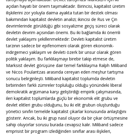
açıdan hayati bir önem taşımaktadır. Birincisi, kapitalist üretim
ilişkilerini zor yoluyla daima ayakta tutan bir destek olması
bakımından kapitalist devletin analizi; ikincisi de Rus ve Çin
devrimlerinde görüldüğü gibi sosyalizme geçiş süreci olarak
devletin devrim açısından önemi. Bu iki bağlamda iki önemli
devlet yaklaşımı şekillenmektedir: Devleti kapitalist üretim
tarzının sadece bir epifenomeni olarak gören ekonomik-
indirgemeci yaklaşım ve devleti özerk bir unsur olarak gören
politik yaklaşım. Bu farklılaşmayı birebir takip etmese de,
Marksist devlet görüşüne dair temel farklılaşma Ralph Miliband
ve Nicos Poulantzas arasında cereyan eden meşhur tartışma
sonucu belirginleşti. Miliband kapitalist toplumda devletin
birbirinden farklı zümreler topluluğu olduğu yönündeki liberal
demokratik argümana karşı geliştirdiği empirik çalışmasında,
ileri kapitalist toplumlarda güçlü bir ekonomik elit grubu ve
devlet elitleri grubu olduğunu, bu iki elit grubun oluşturduğu
yönetici sınıfın temelde kapitalist çıkarlar konusunda anlaştığını
gösterir. Ancak, bu iki grup nasıl oluyor da bir çıkar örtüşmesine
sahip oluyorlar sorusu burada cevapsız kalır. Miliband sadece
emprisist bir program izlediğinden sınıflar arası ilişkileri,