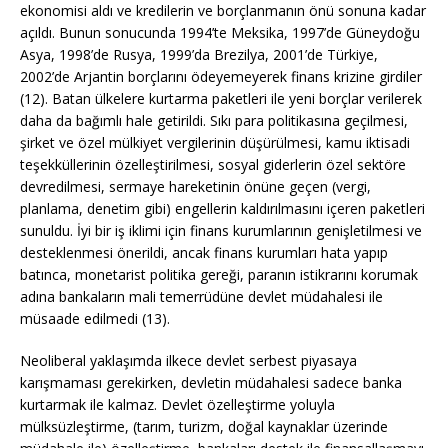
ekonomisi aldı ve kredilerin ve borçlanmanın önü sonuna kadar
açıldı. Bunun sonucunda 1994’te Meksika, 1997’de Güneydoğu
Asya, 1998’de Rusya, 1999’da Brezilya, 2001’de Türkiye,
2002’de Arjantin borçlarını ödeyemeyerek finans krizine girdiler
(12). Batan ülkelere kurtarma paketleri ile yeni borçlar verilerek
daha da bağımlı hale getirildi. Sıkı para politikasına geçilmesi,
şirket ve özel mülkiyet vergilerinin düşürülmesi, kamu iktisadi
teşekküllerinin özelleştirilmesi, sosyal giderlerin özel sektöre
devredilmesi, sermaye hareketinin önüne geçen (vergi,
planlama, denetim gibi) engellerin kaldırılmasını içeren paketleri
sunuldu. İyi bir iş iklimi için finans kurumlarının genişletilmesi ve
desteklenmesi önerildi, ancak finans kurumları hata yapıp
batınca, monetarist politika gereği, paranın istikrarını korumak
adına bankaların mali temerrüdüne devlet müdahalesi ile
müsaade edilmedi (13).
Neoliberal yaklaşımda ilkece devlet serbest piyasaya
karışmaması gerekirken, devletin müdahalesi sadece banka
kurtarmak ile kalmaz. Devlet özelleştirme yoluyla
mülksüzleştirme, (tarım, turizm, doğal kaynaklar üzerinde