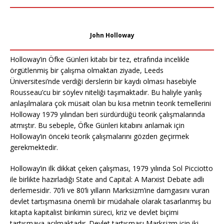
John Holloway
Holloway’in Öfke Günleri kitabı bir tez, etrafında incelikle
örgütlenmiş bir çalışma olmaktan ziyade, Leeds
Üniversitesi’nde verdiği derslerin bir kaydı olması hasebiyle
Rousseau’cu bir söylev niteliği taşımaktadır. Bu haliyle yanlış
anlaşılmalara çok müsait olan bu kısa metnin teorik temellerini
Holloway 1979 yılından beri sürdürdüğü teorik çalışmalarında
atmıştır. Bu sebeple, Öfke Günleri kitabını anlamak için
Holloway’in önceki teorik çalışmalarını gözden geçirmek
gerekmektedir.
Holloway’in ilk dikkat çeken çalışması, 1979 yılında Sol Picciotto
ile birlikte hazırladığı State and Capital: A Marxist Debate adlı
derlemesidir. 70’li ve 80’li yılların Marksizm’ine damgasını vuran
devlet tartışmasına önemli bir müdahale olarak tasarlanmış bu
kitapta kapitalist birikimin süreci, kriz ve devlet biçimi
tartışmaya açılmaktadır. Devlet tartışması Marksizm için iki