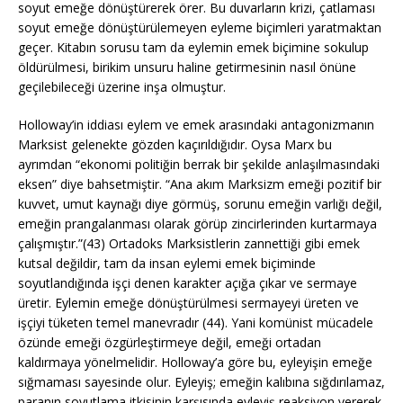
soyut emeğe dönüştürerek örer. Bu duvarların krizi, çatlaması
soyut emeğe dönüştürülemeyen eyleme biçimleri yaratmaktan
geçer. Kitabın sorusu tam da eylemin emek biçimine sokulup
öldürülmesi, birikim unsuru haline getirmesinin nasıl önüne
geçilebileceği üzerine inşa olmuştur.
Holloway’in iddiası eylem ve emek arasındaki antagonizmanın
Marksist gelenekte gözden kaçırıldığıdır. Oysa Marx bu
ayrımdan “ekonomi politiğin berrak bir şekilde anlaşılmasındaki
eksen” diye bahsetmiştir. “Ana akım Marksizm emeği pozitif bir
kuvvet, umut kaynağı diye görmüş, sorunu emeğin varlığı değil,
emeğin prangalanması olarak görüp zincirlerinden kurtarmaya
çalışmıştır.”(43) Ortadoks Marksistlerin zannettiği gibi emek
kutsal değildir, tam da insan eylemi emek biçiminde
soyutlandığında işçi denen karakter açığa çıkar ve sermaye
üretir. Eylemin emeğe dönüştürülmesi sermayeyi üreten ve
işçiyi tüketen temel manevradır (44). Yani komünist mücadele
özünde emeği özgürleştirmeye değil, emeği ortadan
kaldırmaya yönelmelidir. Holloway’a göre bu, eyleyişin emeğe
sığmaması sayesinde olur. Eyleyiş; emeğin kalıbına sığdırılamaz,
paranın soyutlama itkisinin karşısında eyleyiş reaksiyon vererek,