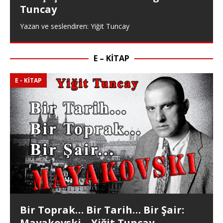
Tuncay
Yazan ve seslendiren: Yiğit Tuncay
E – KITAP
E - KITAP
Bir Toprak… Bir Tarih… Bir Şair:
Mayakovski – Yiğit Tuncay