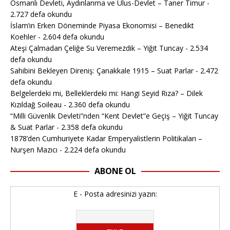
Osmanlı Devleti, Aydınlanma ve Ulus-Devlet – Taner Timur
-
2.727 defa okundu
İslam’ın Erken Döneminde Piyasa Ekonomisi – Benedikt
Koehler
- 2.604 defa okundu
Ateşi Çalmadan Çeliğe Su Veremezdik – Yiğit Tuncay
- 2.534
defa okundu
Sahibini Bekleyen Direniş: Çanakkale 1915 – Suat Parlar
- 2.472
defa okundu
Belgelerdeki mi, Belleklerdeki mi: Hangi Seyid Rıza? – Dilek
Kızıldağ Soileau
- 2.360 defa okundu
“Milli Güvenlik Devleti”nden “Kent Devlet”e Geçiş – Yiğit Tuncay
& Suat Parlar
- 2.358 defa okundu
1878’den Cumhuriyete Kadar Emperyalistlerin Politikaları –
Nurşen Mazıcı
- 2.224 defa okundu
ABONE OL
E - Posta adresinizi yazın: