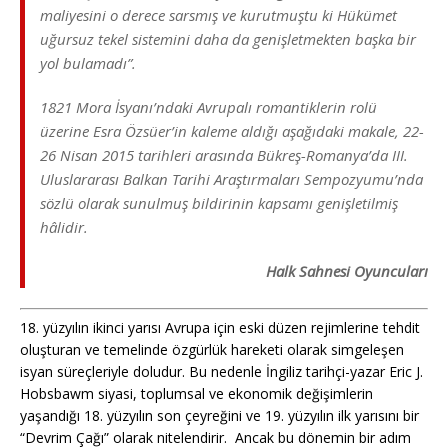
maliyesini o derece sarsmış ve kurutmuştu ki Hükümet
uğursuz tekel sistemini daha da genişletmekten başka bir
yol bulamadı”.
1821 Mora İsyanı’ndaki Avrupalı romantiklerin rolü
üzerine Esra Özsüer’in kaleme aldığı aşağıdaki makale, 22-
26 Nisan 2015 tarihleri arasında Bükreş-Romanya’da III.
Uluslararası Balkan Tarihi Araştırmaları Sempozyumu’nda
sözlü olarak sunulmuş bildirinin kapsamı genişletilmiş
hâlidir.
Halk Sahnesi Oyuncuları
18. yüzyılın ikinci yarısı Avrupa için eski düzen rejimlerine tehdit
oluşturan ve temelinde özgürlük hareketi olarak simgeleşen
isyan süreçleriyle doludur. Bu nedenle İngiliz tarihçi-yazar Eric J.
Hobsbawm siyasi, toplumsal ve ekonomik değişimlerin
yaşandığı 18. yüzyılın son çeyreğini ve 19. yüzyılın ilk yarısını bir
“Devrim Çağı” olarak nitelendirir. Ancak bu dönemin bir adım