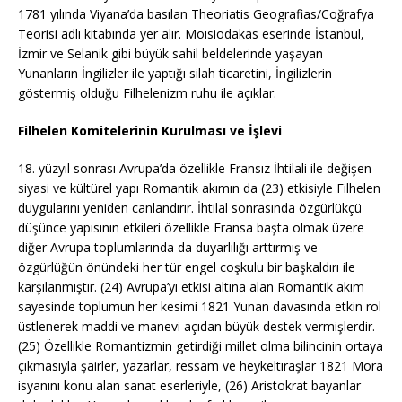
1781 yılında Viyana’da basılan Theoriatis Geografias/Coğrafya
Teorisi adlı kitabında yer alır. Moısiodakas eserinde İstanbul,
İzmir ve Selanik gibi büyük sahil beldelerinde yaşayan
Yunanların İngilizler ile yaptığı silah ticaretini, İngilizlerin
göstermiş olduğu Filhelenizm ruhu ile açıklar.
Filhelen Komitelerinin Kurulması ve İşlevi
18. yüzyıl sonrası Avrupa’da özellikle Fransız İhtilali ile değişen
siyasi ve kültürel yapı Romantik akımın da (23) etkisiyle Filhelen
duygularını yeniden canlandırır. İhtilal sonrasında özgürlükçü
düşünce yapısının etkileri özellikle Fransa başta olmak üzere
diğer Avrupa toplumlarında da duyarlılığı arttırmış ve
özgürlüğün önündeki her tür engel coşkulu bir başkaldırı ile
karşılanmıştır. (24) Avrupa’yı etkisi altına alan Romantik akım
sayesinde toplumun her kesimi 1821 Yunan davasında etkin rol
üstlenerek maddi ve manevi açıdan büyük destek vermişlerdir.
(25) Özellikle Romantizmin getirdiği millet olma bilincinin ortaya
çıkmasıyla şairler, yazarlar, ressam ve heykeltıraşlar 1821 Mora
isyanını konu alan sanat eserleriyle, (26) Aristokrat bayanlar