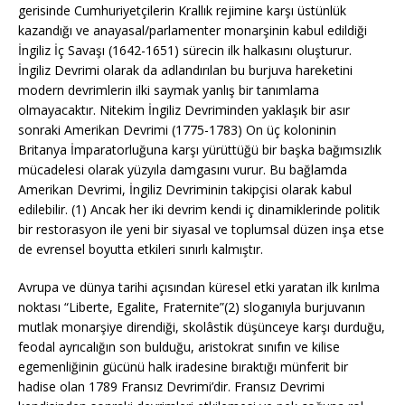
gerisinde Cumhuriyetçilerin Krallık rejimine karşı üstünlük
kazandığı ve anayasal/parlamenter monarşinin kabul edildiği
İngiliz İç Savaşı (1642-1651) sürecin ilk halkasını oluşturur.
İngiliz Devrimi olarak da adlandırılan bu burjuva hareketini
modern devrimlerin ilki saymak yanlış bir tanımlama
olmayacaktır. Nitekim İngiliz Devriminden yaklaşık bir asır
sonraki Amerikan Devrimi (1775-1783) On üç koloninin
Britanya İmparatorluğuna karşı yürüttüğü bir başka bağımsızlık
mücadelesi olarak yüzyıla damgasını vurur. Bu bağlamda
Amerikan Devrimi, İngiliz Devriminin takipçisi olarak kabul
edilebilir. (1) Ancak her iki devrim kendi iç dinamiklerinde politik
bir restorasyon ile yeni bir siyasal ve toplumsal düzen inşa etse
de evrensel boyutta etkileri sınırlı kalmıştır.
Avrupa ve dünya tarihi açısından küresel etki yaratan ilk kırılma
noktası “Liberte, Egalite, Fraternite”(2) sloganıyla burjuvanın
mutlak monarşiye direndiği, skolâstik düşünceye karşı durduğu,
feodal ayrıcalığın son bulduğu, aristokrat sınıfın ve kilise
egemenliğinin gücünü halk iradesine bıraktığı münferit bir
hadise olan 1789 Fransız Devrimi’dir. Fransız Devrimi