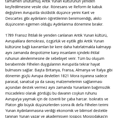
tamamen unutulmuş Antik Yunan kültürünün yeniden
keşfedilmesine vesile olur. Rönesans ve Reform ile kabuk
değiştiren Avrupa’da skolâstik düşünce yerini Kant ve
Descartes gibi aydınların öğretilerinin benimsendiği, akılcı
düşüncenin egemen olduğu Aydınlanma dönemine bırakır.
1789 Fransız İhtilali ile yeniden canlanan Antik Yunan kültürü,
Avrupalılara demokrasi, özgürlük ve eşitlik gibi Antik Yunan
kültürüne bağlı kavramları bir kere daha hatırlatmakla kalmayıp
aynı zamanda despotizme karşı insanların içindeki ihtilal
ruhunun alevlenmesine de sebebiyet verir. Tüm bu oluşum
beraberinde Filhelen duygularının Avrupa’da tekrar hayat
bulmasını sağlar. Başta Britanya, Fransa, Almanya ve İtalya gibi
dönemin güçlü Avrupa devletleri 1821 Mora isyanına sadece
parasal, sanatsal ya da savaş malzemelerinin sağlanması
açısından destek vermez aynı zamanda Yunanların bağımsızlık
mücadelesi olarak gördüğü bu davanın coşkun ruhunu
Avrupa’ya yaymak için de özverili bir çaba harcar. Isokratis ve
Platon gibi büyük düşünürlerden sonra ilk defa Filhelen terimi
Yunan Aydınlanmasına verdiği ekonomik ve bilimsel destekle
tanınan Yunan yazar ve akademisyen Iosipos Moısiodakas’ın