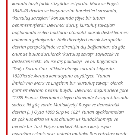
konuda hayli farklı rüzgârlar esiyordu. Marx ve Engels
1848-49 devrim ve karşı-devrim hareketleri sırasında,
“kurtuluş savaşları” konusunda şöyle bir tutum
benimsemişlerdi: Devrimci duruş, kurtuluş savaşları
bağlamında ezilen halkların otomatik olarak desteklenmesi
anlamına gelmiyordu. Halk direnişleri ancak Avrupa’da
devrim perspektifinde ve direnişin dış bağlantıları da göz
önünde bulundurularak “kurtuluş savaşı” sayılacak ve
desteklenecekti. Bu ise dış politikayı -ve bu bağlamda
“Doğu Sorunu”nu- dikkate almayı zorunlu kılıyordu.
1820’lerde Avrupa kamuoyunu büyüleyen “Yunan
İhtilali”nin Marx ve Engels’in bir “kurtuluş savaşı” olarak
görmemelerinin nedeni buydu. Devrimci düşünürlere göre
“1789 Fransız Devrimini izleyen dönemde Avrupa kıtasında
sadece iki güç vardı: Mutlakiyetçi Rusya ve demokratik
devrim (…) Oysa 1809 Sırp ve 1821 Yunan ayaklanmaları
az çok Rus etkisi ve Rus altınları ile kundaklanmıştı ve
nerede bir Türk Paşası merkezî iktidara karşı isyan
bayrağını çekmiş olsa, arkada mutlaka Rus entrikası vardı;