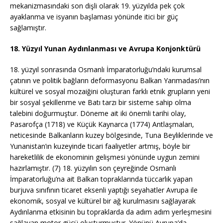
mekanizmasındaki son dişli olarak 19. yüzyılda pek çok
ayaklanma ve isyanın başlaması yönünde itici bir güç
sağlamıştır.
18. Yüzyıl Yunan Aydınlanması ve Avrupa Konjonktürü
18. yüzyıl sonrasında Osmanlı İmparatorluğu’ndaki kurumsal
çatının ve politik bağların deformasyonu Balkan Yarımadası’nın
kültürel ve sosyal mozaiğini oluşturan farklı etnik grupların yeni
bir sosyal şekillenme ve Batı tarzı bir sisteme sahip olma
talebini doğurmuştur. Döneme ait iki önemli tarihi olay,
Pasarofça (1718) ve Küçük Kaynarca (1774) Antlaşmaları,
neticesinde Balkanların kuzey bölgesinde, Tuna Beyliklerinde ve
Yunanistan’ın kuzeyinde ticari faaliyetler artmış, böyle bir
hareketlilik de ekonominin gelişmesi yönünde uygun zemini
hazırlamıştır. (7) 18. yüzyılın son çeyreğinde Osmanlı
İmparatorluğu’na ait Balkan topraklarında tüccarlık yapan
burjuva sınıfının ticaret eksenli yaptığı seyahatler Avrupa ile
ekonomik, sosyal ve kültürel bir ağ kurulmasını sağlayarak
Aydınlanma etkisinin bu topraklarda da adım adım yerleşmesini
sağlayan motor gücü oluşturmuştur. Yönünü Avrupa’da