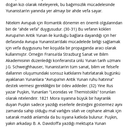
doğan kızı olarak niteleyerek, bu bağımsızlık mücadelesinde
Yunanistan’ın yanında yer almayı bir ahde vefa sayar.
Nitekim Avrupalı için Romantik dönemin en önemli olgularından
biri de “ahde vefa” duygusudur. (30-31) Bu vefanın kökleri
Avrupa’nın Antik Yunan ile kurduğu bağlara dayandığı için her
defasında Avrupa Yunanistan’daki mücadelede birliği sağlamak
için vefa duygusunu her koşulda bir propaganda aracı olarak
kullanmıştır. Örneğin Fransa’da Strazburg Sanat ve Bilim
Akademisinin düzenlediği konferansta ünlü Yunan tarih uzmanı
J.G. Schweighhauser, Yunanistan’ın tüm sanat, bilim ve felsefe
dallarının oluşumundaki sonsuz katkılarını hatırlatarak bugünkü
ayaklanan Yunanlara “Avrupa’nın Antik Yunan ruhu hatırına”
destek vermesi gerekliliğini bir ödev addeder. (32) Yine Rus
yazar Puşkin, Yunanları “Leonidas ve Themistoklis” torunları
olarak nitelendirir. 1821 Mora isyanına büyük bir hayranlık
duyan Puşkin sadece yazdığı eserlerle desteğini göstermez aynı
zamanda sahip olduğu mal varlığını silah ve cephane almak için
satarak maddi anlamda da bu isyana katkıda bulunur. Puşkin,
yakın arkadaşı B. A. Davidoff’a yazdığı mektupta Yunan