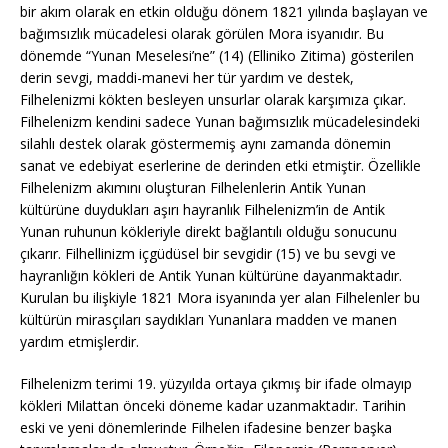
bir akım olarak en etkin olduğu dönem 1821 yılında başlayan ve
bağımsızlık mücadelesi olarak görülen Mora isyanıdır. Bu
dönemde “Yunan Meselesi’ne” (14) (Elliniko Zitima) gösterilen
derin sevgi, maddi-manevi her tür yardım ve destek,
Filhelenizmi kökten besleyen unsurlar olarak karşımıza çıkar.
Filhelenizm kendini sadece Yunan bağımsızlık mücadelesindeki
silahlı destek olarak göstermemiş aynı zamanda dönemin
sanat ve edebiyat eserlerine de derinden etki etmiştir. Özellikle
Filhelenizm akımını oluşturan Filhelenlerin Antik Yunan
kültürüne duydukları aşırı hayranlık Filhelenizm’in de Antik
Yunan ruhunun kökleriyle direkt bağlantılı olduğu sonucunu
çıkarır. Filhellinizm içgüdüsel bir sevgidir (15) ve bu sevgi ve
hayranlığın kökleri de Antik Yunan kültürüne dayanmaktadır.
Kurulan bu ilişkiyle 1821 Mora isyanında yer alan Filhelenler bu
kültürün mirasçıları saydıkları Yunanlara madden ve manen
yardım etmişlerdir.
Filhelenizm terimi 19. yüzyılda ortaya çıkmış bir ifade olmayıp
kökleri Milattan önceki döneme kadar uzanmaktadır. Tarihin
eski ve yeni dönemlerinde Filhelen ifadesine benzer başka