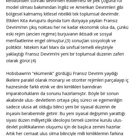
kendisinden sonraki devrimleri etkilemesi ve pek çoğuna rol
model olması bakımından İngiliz ve Amerikan Devrimleri gibi
bölgesel kalmamış kitlesel nitelikli tek toplumsal devrimdir.
Etkileri Kıta Avrupa’sı dışında tüm dünyaya yayılan Fransız
Devrimi’nin çıkış noktası her ne kadar ekonomik olsa da, çünkü
eski rejim (ancien regime) burjuvanın iktisadi ve sosyal
menfaatlerine engel olmuştur,(3) sonuçları sosyolojik ve
politiktir. Nitekim Karl Marx da sınıfsal temelli eleştiriyle
yaklaştığı Fransız Devrimi’ni yeni bir toplumsal düzenin zaferi
olarak görür.(4)
Hobsbawn’ın “ekümenik” gördüğü Fransız Devrimi yaydığı
ilkelere paralel olarak monarşi ve otoriter rejimleri parçalayıp iç
haznesinde farklı etnik ve dini kimlikleri barındıran
imparatorlukların da sonunu hazırlamıştır. Böyle bir sonun
akabinde ulus- devletlerin ortaya çıkış süreci ve egemenliğin
sadece ulusa ait olduğu bilinci yeni bir siyasal düzenin de
inşasını beraberinde getirir. Bu yeni siyasal değişimin yarattığı
siyasi düzen milliyetçilik ideolojisi temeli üzerine kurulu ulus-
devlet politikalarının oluşumu için de başlıca zemini hazırlar.
Artık her cemaat ulus olma bilinciyle milli kimliklerinin farkına