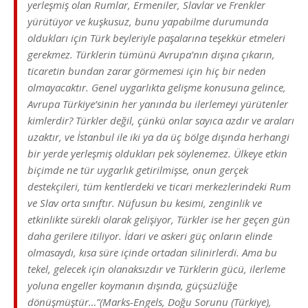
yerleşmiş olan Rumlar, Ermeniler, Slavlar ve Frenkler
yürütüyor ve kuşkusuz, bunu yapabilme durumunda
oldukları için Türk beyleriyle paşalarına teşekkür etmeleri
gerekmez. Türklerin tümünü Avrupa’nın dışına çıkarın,
ticaretin bundan zarar görmemesi için hiç bir neden
olmayacaktır. Genel uygarlıkta gelişme konusuna gelince,
Avrupa Türkiye’sinin her yanında bu ilerlemeyi yürütenler
kimlerdir? Türkler değil, çünkü onlar sayıca azdır ve araları
uzaktır, ve İstanbul ile iki ya da üç bölge dışında herhangi
bir yerde yerleşmiş oldukları pek söylenemez. Ülkeye etkin
biçimde ne tür uygarlık getirilmişse, onun gerçek
destekçileri, tüm kentlerdeki ve ticari merkezlerindeki Rum
ve Slav orta sınıftır. Nüfusun bu kesimi, zenginlik ve
etkinlikte sürekli olarak gelişiyor, Türkler ise her geçen gün
daha gerilere itiliyor. İdari ve askeri güç onların elinde
olmasaydı, kısa süre içinde ortadan silinirlerdi. Ama bu
tekel, gelecek için olanaksızdır ve Türklerin gücü, ilerleme
yoluna engeller koymanın dışında, güçsüzlüğe
dönüşmüştür…”(Marks-Engels, Doğu Sorunu (Türkiye),