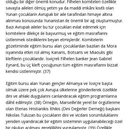
olduğu bir diğer önemli konudur. Filhelen komiteleri özellikle
savaşta aileleri ölmüş yetim ya da maddi imkânı kısıtlı olan
Yunan çocukların Avrupalı bir aile tarafından himaye altına
alınması konusunda Yunanistan ile önemli bir ağ oluşturmuştur.
Bazı Avrupalı aileler bu tür çocukları evlat edinmek için
komitelere dilekçe ile başvurmuş ve eğitim masraflarını
üstlenmek istediklerini beyan etmişlerdir. Komitelerin
gözetiminde eğitim bursu alan çocuklardan bazıları da Mora
isyanında etkin rol almış Kanaris, Botsaris ve Miaoulis gibi
kleftlerin çocuklarıdır. İsviçreli Filhelen banker Jean Gabriel
Eynard, bu üç kleft çocuğunun tüm eğitim masraflarını bizzat
kendisi üstlenmiştir. (37)
Eğitim bursu alan Yunan gençler Almanya ve İsviçre başta
olmak üzere pek çok Avrupa ülkelerine gönderilerek özellikle
dini ve ahlaki duygularını canlandıracak eğitim programlarına
dâhil edilmiştir. (38) Örneğin, Marseille’de yerel bir örgütlenme
olan Eterias Hristianikis İthikis (Dini Değerler Derneği) başkanı
Nikolas Tuluzan bu çocukların dini ve vicdani sorumluluklarını
yeniden uyandıracak bir eğitim sisteminin uygulanabileceği özel
bir okulun açılması gerekliliğini vurgulamıştır. (39) Özellikle