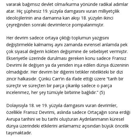
vararak bağımsız devlet olma/kurma yönünde radikal adımlar
atar. Hiç şüphesiz 19. yüzyıla damgasını vuran milliyetçilik
ideolojilerinin ana damarına kan akışı 18. yüzyılın ikinci
çeyreğinden sonraki devrimlerce pompalanmıştır.
Her devrim sadece ortaya çıktığı toplumun yazgısını
değiştirmekle kalmamış aynı zamanda evrensel anlamda pek
çok siyasal değerin kökten değişimine de sebebiyet vermiştir.
Ekseriyetle üzerinde durulması gereken konu sadece Fransız
Devrimi ile değişen ya da yeniden inşa edilen dünya düzeninin
olmadığıdır. Her devrim bir diğerini tetikler nitelikteki bir dizi
zincir halkasıdır. Çünkü Carr’ın da ifade ettiği üzere “tarih bir
süreçtir ve süreçten bir parça çıkarılıp sadece o parça
incelenmez, her şey tümüyle birbirine bağlıdır.” (5)
Dolayısıyla 18. ve 19. yüzyıla damgasını vuran devrimler,
özellikle Fransız Devrimi, aslında sadece Ortaçağın sona erdiği
Avrupa tarihini ve bu tarihi oluşturan Aydınlanmanın küresel
dünya üzerindeki etkilerini anlamamız açısından büyük öncelik
taşımaktadır.