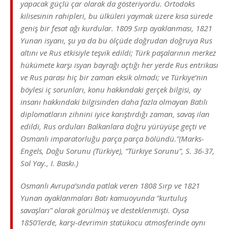
yapacak güçlü çar olarak da gösteriyordu. Ortodoks
kilisesinin rahipleri, bu ülküleri yaymak üzere kısa sürede
geniş bir fesat ağı kurdular. 1809 Sırp ayaklanması, 1821
Yunan isyanı, şu ya da bu ölçüde doğrudan doğruya Rus
altını ve Rus etkisiyle teşvik edildi; Türk paşalarının merkez
hükümete karşı isyan bayrağı açtığı her yerde Rus entrikası
ve Rus parası hiç bir zaman eksik olmadı; ve Türkiye’nin
böylesi iç sorunları, konu hakkındaki gerçek bilgisi, ay
insanı hakkındaki bilgisinden daha fazla olmayan Batılı
diplomatların zihnini iyice karıştırdığı zaman, savaş ilan
edildi, Rus orduları Balkanlara doğru yürüyüşe geçti ve
Osmanlı imparatorluğu parça parça bölündü.”(Marks-
Engels, Doğu Sorunu (Türkiye), “Türkiye Sorunu”, S. 36-37,
Sol Yay., I. Baskı.)
Osmanlı Avrupa’sında patlak veren 1808 Sırp ve 1821
Yunan ayaklanmaları Batı kamuoyunda “kurtuluş
savaşları” olarak görülmüş ve desteklenmişti. Oysa
1850’lerde, karşı-devrimin statükocu atmosferinde aynı