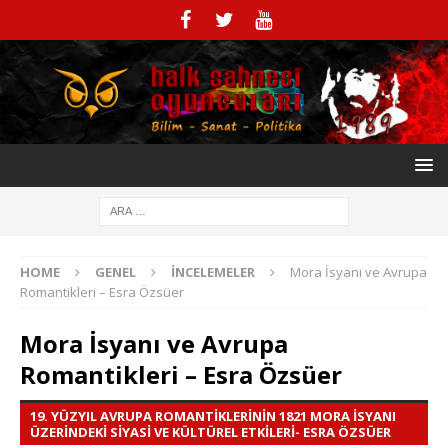
HOME
GENEL
İNCELEMELER
Mora İsyanı ve Avrupa
Romantikleri – Esra Özsüer
Mora İsyanı ve Avrupa
Romantikleri – Esra Özsüer
19. YÜZYIL AVRUPA ROMANTIKLERININ 1821 MORA İSYANI
ÜZERINDEKI SIYASI VE KÜLTÜREL ETKILERI- ESRA ÖZSÜER