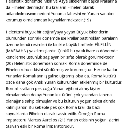
Helenistik dönemde Mısır ve Asya ülkelerinin başka krallarına
da Filhelen denmiştir. Bu kralların Filhelen olarak
adlandırılmasının nedeni Yunan alfabesini ve Yunan sanatını
korumuş olmalarından kaynaklanmaktadır.(19)
Helenizmi büyük bir coğrafyaya yayan Büyük İskender’in
ölümünden sonraki dönemde ise krallar bastırdıkları paraların
üzerine kendi resimleri ile birlikte büyük harflerle FİLELLİN
(MAEAAHN) yazdırmışlardır. Çünkü bu yazılı ibare o dönemde
kendilerine üstünlük sağlayan bir sıfat olarak görülmektedir.
(20) Helenistik dönemden sonraki Roma döneminde de
Filhelen ruhu etkisini sürdürmüş ve korumuştur. Her ne kadar
Yunanlar Romalıların işgaline uğramış olsa da, Roma kültürü
özde daha çok Antik Yunan kültüründen etkilenmiş bir kültürdür.
Romalı kralların pek çoğu Yunan eğitimi almış kişiler
olmalarından dolayı Yunan kültürünü çok yakından tanıma
olanağına sahip olmuşlar ve bu kültürün yoğun etkisi altında
kalmışlardır. Bu sebeple pek çok Roma kralı da bazı
kaynaklarda Filhelen olarak tasvir edilir. Örneğin Roma
imparatoru Marcus Aurelios (21) Yunan etkisinin yoğun izlerini
taşıyan eski bir Roma İmparatorudur.