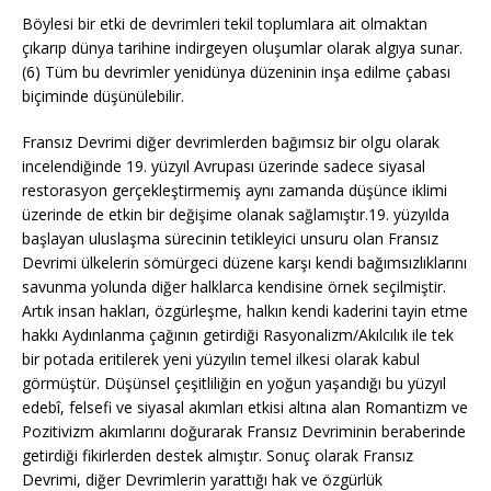
Böylesi bir etki de devrimleri tekil toplumlara ait olmaktan
çıkarıp dünya tarihine indirgeyen oluşumlar olarak algıya sunar.
(6) Tüm bu devrimler yenidünya düzeninin inşa edilme çabası
biçiminde düşünülebilir.
Fransız Devrimi diğer devrimlerden bağımsız bir olgu olarak
incelendiğinde 19. yüzyıl Avrupası üzerinde sadece siyasal
restorasyon gerçekleştirmemiş aynı zamanda düşünce iklimi
üzerinde de etkin bir değişime olanak sağlamıştır.19. yüzyılda
başlayan uluslaşma sürecinin tetikleyici unsuru olan Fransız
Devrimi ülkelerin sömürgeci düzene karşı kendi bağımsızlıklarını
savunma yolunda diğer halklarca kendisine örnek seçilmiştir.
Artık insan hakları, özgürleşme, halkın kendi kaderini tayin etme
hakkı Aydınlanma çağının getirdiği Rasyonalizm/Akılcılık ile tek
bir potada eritilerek yeni yüzyılın temel ilkesi olarak kabul
görmüştür. Düşünsel çeşitliliğin en yoğun yaşandığı bu yüzyıl
edebî, felsefi ve siyasal akımları etkisi altına alan Romantizm ve
Pozitivizm akımlarını doğurarak Fransız Devriminin beraberinde
getirdiği fikirlerden destek almıştır. Sonuç olarak Fransız
Devrimi, diğer Devrimlerin yarattığı hak ve özgürlük