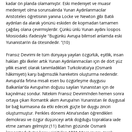
kadar ön planda olamamıştır. Eski medeniyet ve muasır
medeniyet olma sorunsalında Yunan Aydınlanmacılar
Aristoteles öğretisinin yanına Locke ve Newton gibi Batılı
aydınları da alarak yönünü eskiden de kopmadan tamamen
çağdaş olana çevirmişlerdir. Çünkü ünlü Yunan aydını İosipos
Moısiodaks ifadesiyle “Bugünkü Avrupa bilimsel anlamda eski
Yunanistan’ın da ötesindedir. ”(10)
Fransız Devrimi ile tüm dünyaya yayılan özgürlük, eşitlik, insan
hakları gibi ilkeler artık Yunan Aydınlanmacıları için de dört yüz
yıllık esaret olarak tanımladıkları Turkokratia’ya (Osmanlı
hâkimiyeti) karşı bağımsızlık hareketini oluşturma nedenidir.
Avrupa’da fırtına misali esen bu özgürleşme duygusu
Balkanlar’da Avrupa’nın doğusu sayılan Yunanistan için de
kaçınılmaz sondur. Nitekim Fransız Devrimi’nden hemen sonra
ortaya çıkan Romantik akım Avrupa’nın Yunanistan ile duygusal
bir bağ kurmasına da etki edecek güçte bir duygu zinciri
oluşturmuştur. Perikles dönemi Atina’sından öğrendikleri
demokrasi ve özgür düşünceyi artık doğduğu topraklara iade
etme zamanı gelmiştir.(11) Batı’nın gözünde Osmanlı