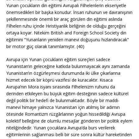
Yunan çocukların din eğitimi Avrupalı Filhelenlerin ekseriyetle
önemsedikleri bir başka konudur. İnsan ruhunun ve davranışının
şekillenmesinde önemli bir araç görülen din eğitimi aslında
Filhelen ruhu içinde Hıristiyanlık birliğinin de olduğu gerçeğini
ortaya koyar. Nitekim British and Foreign School Society din
eğitimini “Yunanların yeniden manevi doğuşunu hızlandıracak”
bir motor güç olarak tanımlamıştır. (40)
Avrupa için Yunan çocukların eğitim süreçleri sadece
Yunanistan’ın geleceğine katkıda bulunmayacak aynı zamanda
Yunanistan’ın özgürleşmesi durumunda iki ülke çıkarlarına
hizmet edecek bir köprü vazifesi de kuracaktır. Kısaca
Avrupa’nın Mora isyanı sırasında Filhelenizm ruhunu da
derinden etkileyen bu büyük eğitim desteğinin sadece kültürel
değil politik bir hedefi de bulunmaktadır. Böyle bir maddi-
manevi himaye yalnızca Yunanistan için atılmış bir adımın
ötesinde Romantizm rüzgârlarının yoğun hissedildiği Avrupa
kolektif belleğine de olumlu mesajlar gönderen bir politik eylem
niteliğindedir. Yunan çocuklara Avrupa’da burs verilerek
eğitimlerinin sağlanması belli bir süre sonra kültür hareketinden