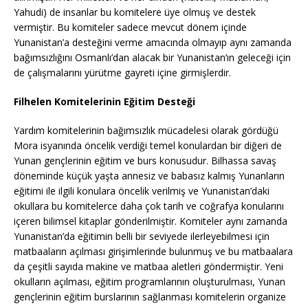
Yahudi) de insanlar bu komitelere üye olmuş ve destek
vermiştir. Bu komiteler sadece mevcut dönem içinde
Yunanistan’a desteğini verme amacında olmayıp aynı zamanda
bağımsızlığını Osmanlı’dan alacak bir Yunanistan’ın geleceği için
de çalışmalarını yürütme gayreti içine girmişlerdir.
Filhelen Komitelerinin Eğitim Desteği
Yardım komitelerinin bağımsızlık mücadelesi olarak gördüğü
Mora isyanında öncelik verdiği temel konulardan bir diğeri de
Yunan gençlerinin eğitim ve burs konusudur. Bilhassa savaş
döneminde küçük yaşta annesiz ve babasız kalmış Yunanların
eğitimi ile ilgili konulara öncelik verilmiş ve Yunanistan’daki
okullara bu komitelerce daha çok tarih ve coğrafya konularını
içeren bilimsel kitaplar gönderilmiştir. Komiteler aynı zamanda
Yunanistan’da eğitimin belli bir seviyede ilerleyebilmesi için
matbaaların açılması girişimlerinde bulunmuş ve bu matbaalara
da çeşitli sayıda makine ve matbaa aletleri göndermiştir. Yeni
okulların açılması, eğitim programlarının oluşturulması, Yunan
gençlerinin eğitim burslarının sağlanması komitelerin organize