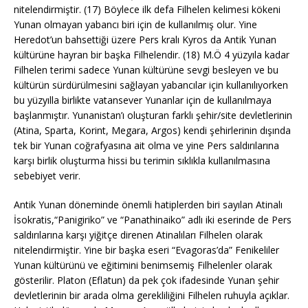
nitelendirmiştir. (17) Böylece ilk defa Filhelen kelimesi kökeni
Yunan olmayan yabancı biri için de kullanılmış olur. Yine
Heredot’un bahsettiği üzere Pers kralı Kyros da Antik Yunan
kültürüne hayran bir başka Filhelendir. (18) M.Ö 4 yüzyıla kadar
Filhelen terimi sadece Yunan kültürüne sevgi besleyen ve bu
kültürün sürdürülmesini sağlayan yabancılar için kullanılıyorken
bu yüzyılla birlikte vatansever Yunanlar için de kullanılmaya
başlanmıştır. Yunanistan’ı oluşturan farklı şehir/site devletlerinin
(Atina, Sparta, Korint, Megara, Argos) kendi şehirlerinin dışında
tek bir Yunan coğrafyasına ait olma ve yine Pers saldırılarına
karşı birlik oluşturma hissi bu terimin sıklıkla kullanılmasına
sebebiyet verir.
Antik Yunan döneminde önemli hatiplerden biri sayılan Atinalı
İsokratis,“Panigiriko” ve “Panathinaiko” adlı iki eserinde de Pers
saldırılarına karşı yiğitçe direnen Atinalıları Filhelen olarak
nitelendirmiştir. Yine bir başka eseri “Evagoras’da” Fenikeliler
Yunan kültürünü ve eğitimini benimsemiş Filhelenler olarak
gösterilir. Platon (Eflatun) da pek çok ifadesinde Yunan şehir
devletlerinin bir arada olma gerekliliğini Filhelen ruhuyla açıklar.