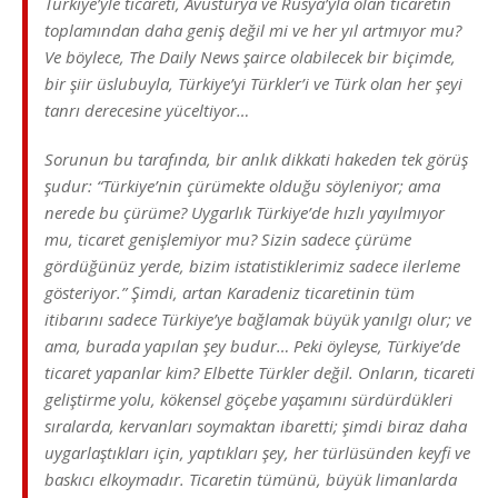
Türkiye’yle ticareti, Avusturya ve Rusya’yla olan ticaretin
toplamından daha geniş değil mi ve her yıl artmıyor mu?
Ve böylece, The Daily News şairce olabilecek bir biçimde,
bir şiir üslubuyla, Türkiye’yi Türkler’i ve Türk olan her şeyi
tanrı derecesine yüceltiyor…
Sorunun bu tarafında, bir anlık dikkati hakeden tek görüş
şudur: “Türkiye’nin çürümekte olduğu söyleniyor; ama
nerede bu çürüme? Uygarlık Türkiye’de hızlı yayılmıyor
mu, ticaret genişlemiyor mu? Sizin sadece çürüme
gördüğünüz yerde, bizim istatistiklerimiz sadece ilerleme
gösteriyor.” Şimdi, artan Karadeniz ticaretinin tüm
itibarını sadece Türkiye’ye bağlamak büyük yanılgı olur; ve
ama, burada yapılan şey budur… Peki öyleyse, Türkiye’de
ticaret yapanlar kim? Elbette Türkler değil. Onların, ticareti
geliştirme yolu, kökensel göçebe yaşamını sürdürdükleri
sıralarda, kervanları soymaktan ibaretti; şimdi biraz daha
uygarlaştıkları için, yaptıkları şey, her türlüsünden keyfi ve
baskıcı elkoymadır. Ticaretin tümünü, büyük limanlarda