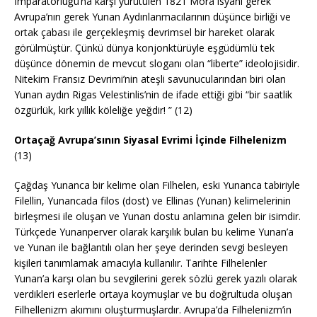
İmparatorluğu’na karşı yürütülen 1821 Mora isyanı gerek
Avrupa’nın gerek Yunan Aydınlanmacılarının düşünce birliği ve
ortak çabası ile gerçekleşmiş devrimsel bir hareket olarak
görülmüştür. Çünkü dünya konjonktürüyle eşgüdümlü tek
düşünce dönemin de mevcut sloganı olan “liberte” ideolojisidir.
Nitekim Fransız Devrimi’nin ateşli savunucularından biri olan
Yunan aydın Rigas Velestinlis’nin de ifade ettiği gibi “bir saatlik
özgürlük, kırk yıllık köleliğe yeğdir! ” (12)
Ortaçağ Avrupa’sının Siyasal Evrimi İçinde Filhelenizm
(13)
Çağdaş Yunanca bir kelime olan Filhelen, eski Yunanca tabiriyle
Filellin, Yunancada filos (dost) ve Ellinas (Yunan) kelimelerinin
birleşmesi ile oluşan ve Yunan dostu anlamına gelen bir isimdir.
Türkçede Yunanperver olarak karşılık bulan bu kelime Yunan’a
ve Yunan ile bağlantılı olan her şeye derinden sevgi besleyen
kişileri tanımlamak amacıyla kullanılır. Tarihte Filhelenler
Yunan’a karşı olan bu sevgilerini gerek sözlü gerek yazılı olarak
verdikleri eserlerle ortaya koymuşlar ve bu doğrultuda oluşan
Filhellenizm akımını oluşturmuşlardır. Avrupa’da Filhelenizm’in