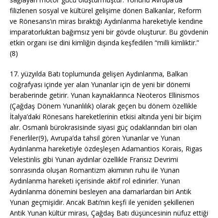
filizlenen sosyal ve kültürel gelişime dönen Balkanlar, Reform
ve Rönesans’ın miras bıraktığı Aydınlanma hareketiyle kendine
imparatorluktan bağımsız yeni bir gövde oluşturur. Bu gövdenin
etkin organı ise dini kimliğin dışında keşfedilen “milli kimliktir.”
(8)
17. yüzyılda Batı toplumunda gelişen Aydınlanma, Balkan
coğrafyası içinde yer alan Yunanlar için de yeni bir dönemi
beraberinde getirir. Yunan kaynaklarınca Neoteros Ellinismos
(Çağdaş Dönem Yunanlılık) olarak geçen bu dönem özellikle
İtalya’daki Rönesans hareketlerinin etkisi altında yeni bir biçim
alır. Osmanlı bürokrasisinde siyasi güç odaklarından biri olan
Fenerliler(9), Avrupa’da tahsil gören Yunanlar ve Yunan
Aydınlanma hareketiyle özdeşleşen Adamantios Korais, Rigas
Velestinlis gibi Yunan aydınlar özellikle Fransız Devrimi
sonrasında oluşan Romantizm akımının ruhu ile Yunan
Aydınlanma hareketi içerisinde aktif rol edinirler. Yunan
Aydınlanma dönemini besleyen ana damarlardan biri Antik
Yunan geçmişidir. Ancak Batı’nın keşfi ile yeniden şekillenen
Antik Yunan kültür mirası, Çağdaş Batı düşüncesinin nüfuz ettiği