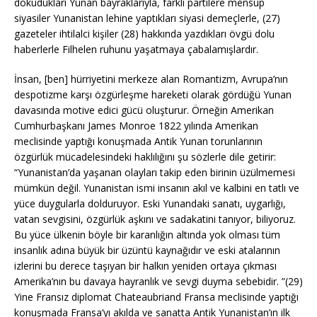
dokudukları Yunan bayraklarıyla, farklı partilere mensup
siyasiler Yunanistan lehine yaptıkları siyasi demeçlerle, (27)
gazeteler ihtilalci kişiler (28) hakkında yazdıkları övgü dolu
haberlerle Filhelen ruhunu yaşatmaya çabalamışlardır.
İnsan, [ben] hürriyetini merkeze alan Romantizm, Avrupa’nın
despotizme karşı özgürleşme hareketi olarak gördüğü Yunan
davasında motive edici gücü oluşturur. Örneğin Amerikan
Cumhurbaşkanı James Monroe 1822 yılında Amerikan
meclisinde yaptığı konuşmada Antik Yunan torunlarının
özgürlük mücadelesindeki haklılığını şu sözlerle dile getirir:
“Yunanistan’da yaşanan olayları takip eden birinin üzülmemesi
mümkün değil. Yunanistan ismi insanın akıl ve kalbini en tatlı ve
yüce duygularla dolduruyor. Eski Yunandaki sanatı, uygarlığı,
vatan sevgisini, özgürlük aşkını ve sadakatini tanıyor, biliyoruz.
Bu yüce ülkenin böyle bir karanlığın altında yok olması tüm
insanlık adına büyük bir üzüntü kaynağıdır ve eski atalarının
izlerini bu derece taşıyan bir halkın yeniden ortaya çıkması
Amerika’nın bu davaya hayranlık ve sevgi duyma sebebidir. ”(29)
Yine Fransız diplomat Chateaubriand Fransa meclisinde yaptığı
konuşmada Fransa’yı akılda ve sanatta Antik Yunanistan’ın ilk