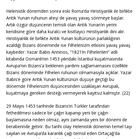
Helenistik dönemden sonra eski Roma’da Hıristiyanlık ile birlikte
Antik Yunan ruhunun ateşi de yavaş yavaş sönmeye başlar.
Artık özgür düşüncenin temsili olan Antik Yunan’ın yerini
kendisine göre daha kuralcı ve kısıtlayıcı Hıristiyanlık dini alır.
Hıristiyanlık ile birlikte Antik Yunan kültürünün parlaklığının
azaldığı Bizans döneminde ise Filhelenizm etkisini yavaş yavaş
kaybeder. Yazar Babis Anninos, “1821’in Filhelenleri” adlı
kitabında Osmanlı’nın 1453 yılındaki İstanbul kuşatmasında
Avrupa’nın Bizans’a beklenen yardımı sağlamamasını özellikle
Bizans döneminde Filhelen ruhunun olmamasıyla açıklar. Yazar
Babis’e göre Antik Yunan kültürünün düşüşe geçtiği bu
dönemde Filhelenizm düşüncesinden uzaklaşan Avrupalı,
kuşatmaya gereken desteği vermeyerek kayıtsız kalmıştır. (22)
29 Mayıs 1453 tarihinde Bizans’ın Türkler tarafından
fethedilmesi sadece bir çağın kapanıp yeni bir çağın
başlamasına neden olmaz, aynı zamanda yeni bir dönemi de
beraberinde getirir. Bu tarihi olay Helenistik dönemin temel taşı
sayılan ve Avrupa’da karanlık çağı temsil eden Ortaçağ’da