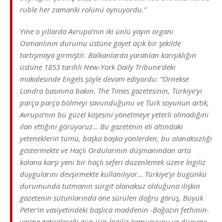
ruble her zamanki rolünü oynuyordu.”
Yine o yıllarda Avrupa’nın iki ünlü yayın organı
Osmanlının durumu üstüne gayet açık bir şekilde
tartışmaya girmiştir. Balkanlarda yaratılan karışıklığın
üstüne 1853 tarihli New-York Daily Tribune’deki
makalesinde Engels şöyle devam ediyordu: “Örnekse
Londra basınına bakın. The Times gazetesinin, Türkiye’yi
parça parça bölmeyi savunduğunu ve Türk soyunun artık,
Avrupa’nın bu güzel köşesini yönetmeye yeterli olmadığını
ilan ettiğini görüyoruz… Bu gazetenin eli altındaki
yeteneklerin tümü, başka başka yönlerden, bu olanaksızlığı
göstermekte ve Haçlı Ordularının düşmanından arta
kalana karşı yeni bir haçlı seferi düzenlemek üzere İngiliz
duygularını devşirmekte kullanılıyor… Türkiye’yi bugünkü
durumunda tutmanın sürgit olanaksız olduğuna ilişkin
gazetenin sütunlarında öne sürülen doğru görüş, Büyük
Peter’in vasiyetindeki başlıca maddenin -Boğazın fethinin-
yerine getireleceği gün için İngiliz kamuoyunu ve dünyayı