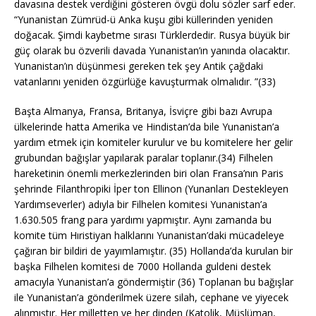
davasına destek verdiğini gösteren övgü dolu sözler sarf eder.
“Yunanistan Zümrüd-ü Anka kuşu gibi küllerinden yeniden
doğacak. Şimdi kaybetme sırası Türklerdedir. Rusya büyük bir
güç olarak bu özverili davada Yunanistan’ın yanında olacaktır.
Yunanistan’ın düşünmesi gereken tek şey Antik çağdaki
vatanlarını yeniden özgürlüğe kavuşturmak olmalıdır. ”(33)
Başta Almanya, Fransa, Britanya, İsviçre gibi bazı Avrupa
ülkelerinde hatta Amerika ve Hindistan’da bile Yunanistan’a
yardım etmek için komiteler kurulur ve bu komitelere her gelir
grubundan bağışlar yapılarak paralar toplanır.(34) Filhelen
hareketinin önemli merkezlerinden biri olan Fransa’nın Paris
şehrinde Filanthropiki İper ton Ellinon (Yunanları Destekleyen
Yardımseverler) adıyla bir Filhelen komitesi Yunanistan’a
1.630.505 frang para yardımı yapmıştır. Aynı zamanda bu
komite tüm Hıristiyan halklarını Yunanistan’daki mücadeleye
çağıran bir bildiri de yayımlamıştır. (35) Hollanda’da kurulan bir
başka Filhelen komitesi de 7000 Hollanda guldeni destek
amacıyla Yunanistan’a göndermiştir (36) Toplanan bu bağışlar
ile Yunanistan’a gönderilmek üzere silah, cephane ve yiyecek
alınmıştır. Her milletten ve her dinden (Katolik, Müslüman,