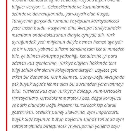
bilgiler veriyor: “… Geleneklerinde ve kurumlarında,
özünde ve davranışlarında, yarı-Asya’lı olan Rusya,
Türkiye’nin gerçek durumunu ve yapısını kavrayabilecek
yeter insan buldu. Rusya’nın dini, Avrupa Türkiye’sindeki
insanların onda-dokuzunun diniyle aynıydı; dili, Türk
uyruğundaki yedi milyonun diliyle hemen hemen aynıydı;
ve bir Rusun, yabancı dillerin temeline tam kendi inmeden
bile, iyi bilinen konuşma yatkınlığı, kendilerine iyi para
ödenen Rus ajanlarının, Türkiye olayları hakkında tam
bilgi sahibi olmalarını kolaylaştırmaktaydı. Böylece çok
erken bir dönemde, Rus hükümeti, Güney-Doğu Avrupa’da
pek büyük ölçüde lehine olan bu durumdan yararlanmayı
bildi. Yüzlerce Rus ajan Türkiye’yi dolaşıp, Rum-Ortodoks
Hıristiyanlara, Ortodoks imparatoru baş, doğal koruyucu
ve baskı altındaki Doğu kilisesini kurtaracak kişi olarak
gösterirken, özellikle Güney Slavlarına, aynı imparatoru,
büyük Slav soyunun bütün boylarını eninde sonunda aynı
saltanat altında birleştirecek ve Avrupa’nın yönetici soyu