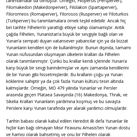
tanımlamalar da olmuştur. Örneğin, Filopersis (Persperver),
Filomakedon (Makedonperver), Fılolakon (Spartaperver),
Filoromeos (Romaperver), Filorosos (Rusperver) ve Filoturkos
(Türkperver) bu tanımlamalara örnek teşkil edebilir. Ancak hiç
biri tarihte Filhelen’in yarattığı etkiye sahip olamamıştır. Antik
çağda Filhelen, Yunanistan’a büyük bir sevgiyle bağlı olan ve
Yunan’a sempati duyan vatansever yabancılar için ya da bizzat
Yunanların kendileri için de kullanılmıştır. Bunun dışında, tamamı
Yunan nüfusundan oluşmayan ülkelerin kralları da Filhelen
olarak tanımlanmıştır. Çünkü bu krallar kendi içlerinde Yunan’a
karşı büyük bir sevgi barındırmışlar ve aynı zamanda kendilerini
de bir Yunan gibi hissetmişlerdir. Bu kralların çoğu ya Yunan
köklerine sahiptir ya da çok fazla Yunan kültürü tesiri altında
kalmışlardır. Örneğin, MÖ 479 yılında Yunanlar ve Persler
arasında geçen Plataea Savaşında (16) Makedonya, Thrak, ve
Sikelia Kralları Yunanların yardımına koşmuş ve bu savaşta
Perslere karşı Yunan tarafında yer alarak yardımcı olmuşlardır.
Tarihin babası olarak kabul edilen Heredot ilk defa Yunanlar ile
hiçbir kan bağı olmayan Mısır Firavunu Amasis’ten Yunan dostu
ve hamisi olarak bahsetmiş ve onu bir Filhelen olarak