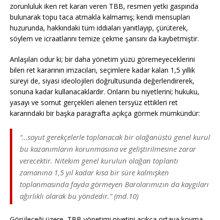
zorunluluk iken ret kararı veren TBB, resmen yetki gaspında
bulunarak topu taca atmakla kalmamış; kendi mensupları
huzurunda, hakkındaki tüm iddiaları yanıtlayıp, çürüterek,
söylem ve icraatlarını temize çekme şansını da kaybetmiştir.
Anlaşılan odur ki; bir daha yönetim yüzü göremeyeceklerini
bilen ret kararının imzacıları, seçimlere kadar kalan 1,5 yıllık
süreyi de, siyasi ideolojileri doğrultusunda değerlendirerek,
sonuna kadar kullanacaklardır. Onların bu niyetlerini; hukuku,
yasayı ve somut gerçekleri alenen tersyüz ettikleri ret
kararındaki bir başka paragrafta açıkça görmek mümkündür:
“…soyut gerekçelerle toplanacak bir olağanüstü genel kurul
bu kazanımların korunmasına ve geliştirilmesine zarar
verecektir. Nitekim genel kurulun olağan toplantı
zamanına 1,5 yıl kadar kısa bir süre kalmışken
toplanmasında fayda görmeyen Barolarımızın da kaygıları
ağırlıklı olarak bu yöndedir.” (md.10)
Görüleceği üzere, TBB yönetimi niyetini açıkça ortaya koyma