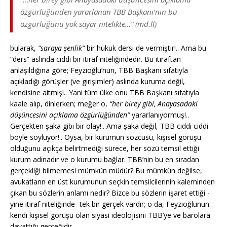
özgürlüğünden yararlanan TBB Başkanı’nın bu
özgürlüğünü yok sayar nitelikte…” (md.ll)
bularak,
“saraya şenlik”
bir hukuk dersi de vermiştir!.. Ama bu
“ders” aslında ciddi bir itiraf niteliğindedir. Bu itiraftan
anlaşıldığına göre; Feyzioğlu’nun, TBB Başkanı sıfatıyla
açıkladığı görüşler (ve girişimler) aslında kuruma değil,
kendisine aitmiş!.. Yani tüm ülke onu TBB Başkanı sıfatıyla
kaale alıp, dinlerken; meğer o,
“her birey gibi, Anayasadaki
düşüncesini açıklama özgürlüğünden”
yararlanıyormuş!..
Gerçekten şaka gibi bir olay!.. Ama şaka değil, TBB ciddi ciddi
böyle söylüyor!.. Oysa, bir kurumun sözcüsü, kişisel görüşü
olduğunu açıkça belirtmediği sürece, her sözü temsil ettiği
kurum adınadır ve o kurumu bağlar. TBB’nin bu en sıradan
gerçekliği bilmemesi mümkün müdür? Bu mümkün değilse,
avukatların en üst kurumunun seçkin temsilcilerinin kaleminden
çıkan bu sözlerin anlamı nedir? Bizce bu sözlerin işaret ettiği -
yine itiraf niteliğinde- tek bir gerçek vardır; o da, Feyzioğlunun
kendi kişisel görüşü olan siyasi ideolojisini TBB’ye ve barolara
dayattığı gerçeğidir.