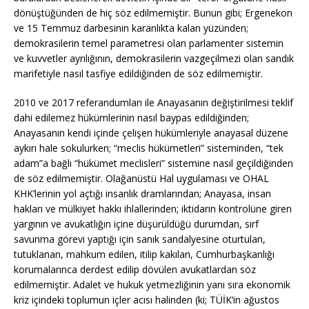
dönüştüğünden de hiç söz edilmemiştir. Bunun gibi; Ergenekon
ve 15 Temmuz darbesinin karanlıkta kalan yüzünden;
demokrasilerin temel parametresi olan parlamenter sistemin
ve kuvvetler ayrılığının, demokrasilerin vazgeçilmezi olan sandık
marifetiyle nasıl tasfiye edildiğinden de söz edilmemiştir.
2010 ve 2017 referandumları ile Anayasanın değiştirilmesi teklif
dahi edilemez hükümlerinin nasıl baypas edildiğinden;
Anayasanın kendi içinde çelişen hükümleriyle anayasal düzene
aykırı hale sokulurken; “meclis hükümetleri” sisteminden, “tek
adam”a bağlı “hükümet meclisleri” sistemine nasıl geçildiğinden
de söz edilmemiştir. Olağanüstü Hal uygulaması ve OHAL
KHK’lerinin yol açtığı insanlık dramlarından; Anayasa, insan
hakları ve mülkiyet hakkı ihlallerinden; iktidarın kontrolüne giren
yargının ve avukatlığın içine düşürüldüğü durumdan, sırf
savunma görevi yaptığı için sanık sandalyesine oturtulan,
tutuklanan, mahkum edilen, itilip kakılan, Cumhurbaşkanlığı
korumalarınca derdest edilip dövülen avukatlardan söz
edilmemiştir. Adalet ve hukuk yetmezliğinin yanı sıra ekonomik
kriz içindeki toplumun içler acısı halinden (ki; TÜİK’in ağustos