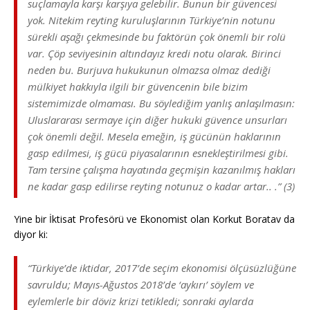
suçlamayla karşı karşıya gelebilir. Bunun bir güvencesi
yok. Nitekim reyting kuruluşlarının Türkiye’nin notunu
sürekli aşağı çekmesinde bu faktörün çok önemli bir rolü
var. Çöp seviyesinin altındayız kredi notu olarak. Birinci
neden bu. Burjuva hukukunun olmazsa olmaz dediği
mülkiyet hakkıyla ilgili bir güvencenin bile bizim
sistemimizde olmaması. Bu söylediğim yanlış anlaşılmasın:
Uluslararası sermaye için diğer hukuki güvence unsurları
çok önemli değil. Mesela emeğin, iş gücünün haklarının
gasp edilmesi, iş gücü piyasalarının esnekleştirilmesi gibi.
Tam tersine çalışma hayatında geçmişin kazanılmış hakları
ne kadar gasp edilirse reyting notunuz o kadar artar.. .” (3)
Yine bir İktisat Profesörü ve Ekonomist olan Korkut Boratav da
diyor ki:
“Türkiye’de iktidar, 2017’de seçim ekonomisi ölçüsüzlüğüne
savruldu; Mayıs-Ağustos 2018’de ‘aykırı’ söylem ve
eylemlerle bir döviz krizi tetikledi; sonraki aylarda