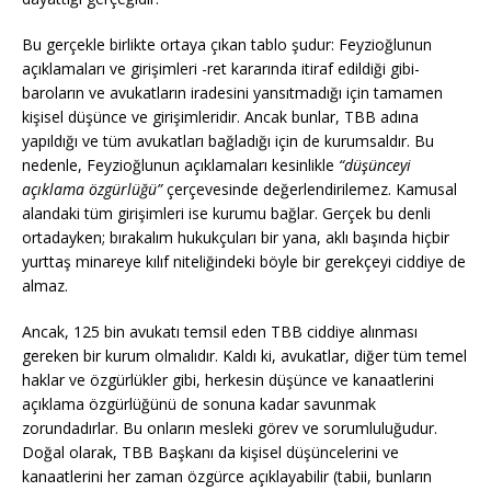
Bu gerçekle birlikte ortaya çıkan tablo şudur: Feyzioğlunun
açıklamaları ve girişimleri -ret kararında itiraf edildiği gibi-
baroların ve avukatların iradesini yansıtmadığı için tamamen
kişisel düşünce ve girişimleridir. Ancak bunlar, TBB adına
yapıldığı ve tüm avukatları bağladığı için de kurumsaldır. Bu
nedenle, Feyzioğlunun açıklamaları kesinlikle
“düşünceyi
açıklama özgürlüğü”
çerçevesinde değerlendirilemez. Kamusal
alandaki tüm girişimleri ise kurumu bağlar. Gerçek bu denli
ortadayken; bırakalım hukukçuları bir yana, aklı başında hiçbir
yurttaş minareye kılıf niteliğindeki böyle bir gerekçeyi ciddiye de
almaz.
Ancak, 125 bin avukatı temsil eden TBB ciddiye alınması
gereken bir kurum olmalıdır. Kaldı ki, avukatlar, diğer tüm temel
haklar ve özgürlükler gibi, herkesin düşünce ve kanaatlerini
açıklama özgürlüğünü de sonuna kadar savunmak
zorundadırlar. Bu onların mesleki görev ve sorumluluğudur.
Doğal olarak, TBB Başkanı da kişisel düşüncelerini ve
kanaatlerini her zaman özgürce açıklayabilir (tabii, bunların