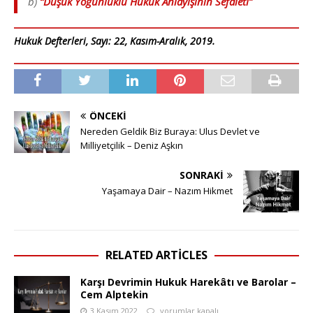
b)
“Düşük Yoğunluklu Hukuk Anlayışının Sefaleti”
Hukuk Defterleri, Sayı: 22, Kasım-Aralık, 2019.
ÖNCEKI
Nereden Geldik Biz Buraya: Ulus Devlet ve
Milliyetçilik – Deniz Aşkın
SONRAKI
Yaşamaya Dair – Nazım Hikmet
RELATED ARTICLES
Karşı Devrimin Hukuk Harekâtı ve Barolar –
Cem Alptekin
3 Kasım 2022
yorumlar kapalı