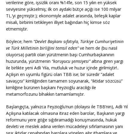
verilerine göre, işsizlik oranı %14’le, son 15 yılın en yüksek
seviyesine yükselmiş; ilk on aydaki bütçe açığı ise 100 milyar
TL.’yi geçmiştir.); ekonomiyle adalet arasında, birleşik kaplar
misali, birbirini tetikleyen illiyet bağından hiç kimse söz
etmemiştir.
Böylece; hem
“Devlet Başkanı sıfatıyla, Türkiye Cumhuriyetinin
ve Türk Milletinin birliğini temsil eden”
ve hem de (bu nasıl
oluyorsa) partili olan yürütmenin başı Cumhurbaşkanının
huzurunda, yürütmenin
“koruyucu şemsiyesi”
altına giren yargı
ile birlikte yeni Adli Yıla, mutluluk ve huzur içinde girilmiştir!..
Açılışın en uyumlu figürü olan TBB ise; bir süredir “adalet
savaşçısı” kimliğinden tamamen soyunarak, “iktidar sözcüsü”
kimliğine bürünen başkanı Feyzioğlu aracılığı ile
metamorfozunu bihakkın tamamlamıştır.
Başlangıçta, yalnızca Feyzioğlu’nun (dolayısı ile TBB’nin), Adli Yıl
Açılışına katılacak olmasına itiraz eden barolar, Başkanın yargı
reformunu yere göğe sığdıramadığı konuşmasında, hukuk
devleti ve meslek adına verilen mücadeleyi sıfırlamasının yanı
sıra; iktidar cenahından barolara yönelen ağır ithamlara ve