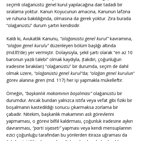
seçimli olağanüstü genel kurul yapılacağına dair tadadi bir
sıralama yoktur. Kanun Koyucunun amacına, Kanunun lafzına
ve ruhuna bakıldığında, olmasına da gerek yoktur. Zira burada
“olağanüstü” durum şartın kendisidir.
Kaldı ki, Avukatlık Kanunu,
“olağanüstü genel kurul”
kavramına,
“olağan genel kurulu”
düzenleyen bölüm başlığı altında
(md.ll5’de) yer vermiştir. Dolayısıyla, şekil şartı olarak “en az 10
baronun yazılı talebi” olmak kaydıyla, (takdiri, çoğunluğun
iradesine bırakılan) “olağanüstü” bir durumda, seçim de dahil
olmak üzere,
“olağanüstü genel kurul”
da;
“olağan genel kurulun”
görev alanına giren (md. 117) her işi yapmakla mükelleftir.
Örneğin,
“başkanlık makamının boşalması”
olağanüstü bir
durumdur. Ancak bundan yalnızca istifa veya vefat gibi fiziki bir
boşalmanın kastedildiği sonucu çıkarmaksa zorlama bir
çabadır. Nitekim, başkanlık makamının asli görevlerini
yapmaması, o görevi bilfiil kaldırması, çoğunluk iradesine aykırı
davranması,
“parti siyaseti”
yapması veya kendi mensuplarının
ezici çoğunluğu tarafından bu yönlerden itiraza uğraması da