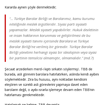
Kararda aynen şöyle denmektedir;
“… Türkiye Barolar Birliği ve Barolarımız, kamu kurumu
niteliğinde meslek örgütleridir. Siyasi parti siyaseti
yapamazlar. Meslek siyaseti yapabilirler. Hukuk devletinin
ve insan haklarının korunması ve geliştirilmesi de bu
meslek siyaseti tanımı içerisinde Barolara ve Türkiye
Barolar Birliği’ne verilmiş bir görevdir. Türkiye Barolar
Birliği yönetimi herhangi siyasi bir ideolojinin veya siyasi
bir partinin temsilcisi olmamıştır, olmamalıdır.” (md.7)
Şecaat arzederken merd-i kıptı sirkatin söylermiş!.. TBB de
burada, asli görevini barolara hatırlatırken, aslında kendi ayıbını
söylemektedir. Zira bu hususu, aynı noktadan kendisini
eleştiren ve sürekli asli görevlerini yapmaya davet eden
baroların değil, o ayıbı ısrarla işlemeye devam eden TBB’nin
hatırlaması gerekmektedir.
Hatırlamak ne kelime, TBB devamla;