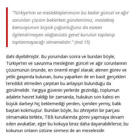
“Türkiye’nin ve meslektaşlarımızın bu kadar güncel ve ağır
sorunları çözüm beklerken gündemimiz, meslektaş
kamuoyunun büyük çoğunluğunu da esasen
ilgilendirmeyen olağanüstü genel kurulun toplanıp
toplanmayacağı olmamalıdır.” (md.15)
dahi diyebilmiştir. Bu yorumdan sonra ve bundan böyle,
Türkiye’nin ve savunma mesleğinin güncel ve ağır sorunlarının
çözümünün önünde, en önemli engel olarak; alenen görev ve
yetki gaspında bulunan, bunu yaparken de en basit gerçekleri
tereddüt etmeden çarpıtan bu anlayışın bulunduğu da
görülmelidir. Yargıya güvenin yerlerde gezindiği, toplumun
adalete hasret kaldiğı bir zamanda, hukukun son kalesi en
büyük darbeyi hiç beklemediği yerden, içeriden yemiş; balık
baştan kokmuştur. Bundan böyle, bu zihniyetin bir parçası
olmamakla birlikte, TBB kurullarında görev yapmaya devam
eden avukatlar, eğer bu kokuya biraz daha dayanabilirlerse; bu
kokunun onların üstüne sinmesi de an meselesidir.