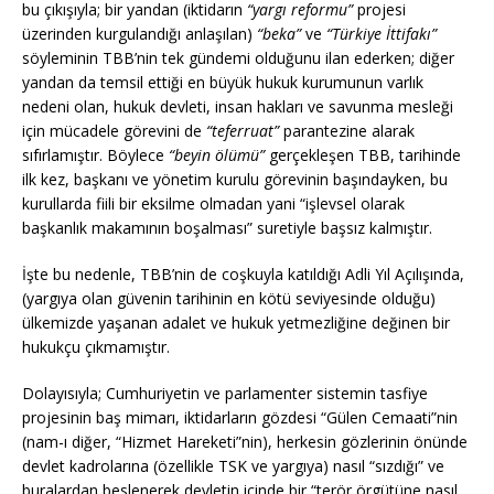
bu çıkışıyla; bir yandan (iktidarın
“yargı reformu”
projesi
üzerinden kurgulandığı anlaşılan)
“beka”
ve
“Türkiye İttifakı”
söyleminin TBB’nin tek gündemi olduğunu ilan ederken; diğer
yandan da temsil ettiği en büyük hukuk kurumunun varlık
nedeni olan, hukuk devleti, insan hakları ve savunma mesleği
için mücadele görevini de
“teferruat”
parantezine alarak
sıfırlamıştır. Böylece
“beyin ölümü”
gerçekleşen TBB, tarihinde
ilk kez, başkanı ve yönetim kurulu görevinin başındayken, bu
kurullarda fiili bir eksilme olmadan yani “işlevsel olarak
başkanlık makamının boşalması” suretiyle başsız kalmıştır.
İşte bu nedenle, TBB’nin de coşkuyla katıldığı Adli Yıl Açılışında,
(yargıya olan güvenin tarihinin en kötü seviyesinde olduğu)
ülkemizde yaşanan adalet ve hukuk yetmezliğine değinen bir
hukukçu çıkmamıştır.
Dolayısıyla; Cumhuriyetin ve parlamenter sistemin tasfiye
projesinin baş mimarı, iktidarların gözdesi “Gülen Cemaati”nin
(nam-ı diğer, “Hizmet Hareketi”nin), herkesin gözlerinin önünde
devlet kadrolarına (özellikle TSK ve yargıya) nasıl “sızdığı” ve
buralardan beslenerek devletin içinde bir “terör örgütüne nasıl