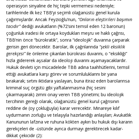
operasyon sinyaline de hiç tepki vermemesi nedeniyle;
tarihlerinde ilk kez TBB’yi seçimli olağanüstü genel kurula
çağırmışlardır. Ancak Feyzioğlu’nun,
“Onların eleştirileri başımın
tacıdır”
dediği avukatların (%72’sini temsil eden 12 baronun)
çoğunluk iradesi ile ortaya koydukları meşru ve haklı çağrısı,
TBB’nin önce “bürokratik”, sonra “ideolojik” duvarına çarparak
gerisin geri dönecektir. Barolar, ilk çağrılarında
“şekli eksiklik
gerekçesi”
ile önlerine çıkarılan bürokrasi duvarını, o “eksikliği”
hızla gidererek aşsalar da ideoloji duvarını aşamayacaklardır.
Hukuk devleti için mücadelede TBB adına taahhütlerini, temsil
ettiği avukatlara karşı görev ve sorumluluklarını bir yana
bırakarak; sırtını iktidara yaslayan, buna itiraz eden barolarınsa
kriminal suç örgütü gibi yaftalanmasma (hiç sesini
çıkarmayarak) zımni onay veren TBB yönetimi; bu ideolojik
tercihinin gereği olarak, olağanüstü genel kurul çağrısının
reddine de (oy çokluğuyla) karar verecektir. Minareye kılıf
uydurmanın zorluğu ve telaşıyla hazırlandığı anlaşılan; Avukatlık
Kanununun lafzına ve ruhuna kökten aykırı bu hukuk dışı kararın
gerekçeleri de -üstünde ayrıca durmayı gerektirecek kadar-
dikkat çekicidir (2):