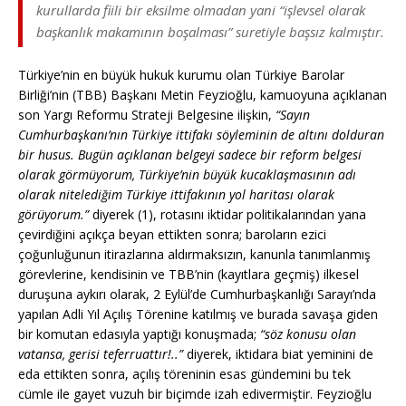
kurullarda fiili bir eksilme olmadan yani “işlevsel olarak
başkanlık makamının boşalması” suretiyle başsız kalmıştır.
Türkiye’nin en büyük hukuk kurumu olan Türkiye Barolar
Birliği’nin (TBB) Başkanı Metin Feyzioğlu, kamuoyuna açıklanan
son Yargı Reformu Strateji Belgesine ilişkin,
“Sayın
Cumhurbaşkanı’nın Türkiye ittifakı söyleminin de altını dolduran
bir husus. Bugün açıklanan belgeyi sadece bir reform belgesi
olarak görmüyorum, Türkiye’nin büyük kucaklaşmasının adı
olarak nitelediğim Türkiye ittifakının yol haritası olarak
görüyorum.”
diyerek (1), rotasını iktidar politikalarından yana
çevirdiğini açıkça beyan ettikten sonra; baroların ezici
çoğunluğunun itirazlarına aldırmaksızın, kanunla tanımlanmış
görevlerine, kendisinin ve TBB’nin (kayıtlara geçmiş) ilkesel
duruşuna aykırı olarak, 2 Eylül’de Cumhurbaşkanlığı Sarayı’nda
yapılan Adli Yıl Açılış Törenine katılmış ve burada savaşa giden
bir komutan edasıyla yaptığı konuşmada;
“söz konusu olan
vatansa, gerisi teferruattır!..”
diyerek, iktidara biat yeminini de
eda ettikten sonra, açılış töreninin esas gündemini bu tek
cümle ile gayet vuzuh bir biçimde izah edivermiştir. Feyzioğlu