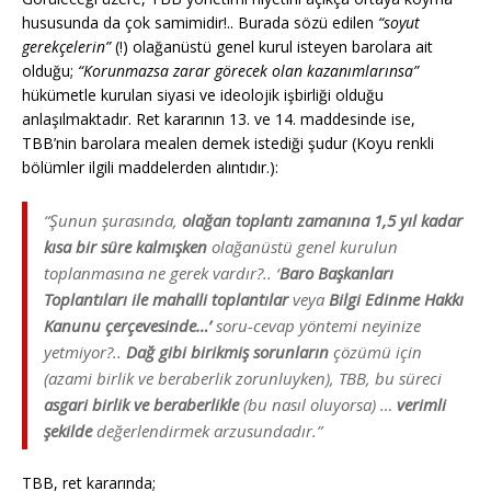
hususunda da çok samimidir!.. Burada sözü edilen
“soyut
gerekçelerin”
(!) olağanüstü genel kurul isteyen barolara ait
olduğu;
“Korunmazsa zarar görecek olan kazanımlarınsa”
hükümetle kurulan siyasi ve ideolojik işbirliği olduğu
anlaşılmaktadır. Ret kararının 13. ve 14. maddesinde ise,
TBB’nin barolara mealen demek istediği şudur (Koyu renkli
bölümler ilgili maddelerden alıntıdır.):
“Şunun şurasında,
olağan toplantı zamanına 1,5 yıl kadar
kısa bir süre kalmışken
olağanüstü genel kurulun
toplanmasına ne gerek vardır?.. ‘
Baro Başkanları
Toplantıları ile mahalli toplantılar
veya
Bilgi Edinme Hakkı
Kanunu çerçevesinde…’
soru-cevap yöntemi neyinize
yetmiyor?..
Dağ gibi birikmiş sorunların
çözümü için
(azami birlik ve beraberlik zorunluyken), TBB, bu süreci
asgari birlik ve beraberlikle
(bu nasıl oluyorsa) …
verimli
şekilde
değerlendirmek arzusundadır.”
TBB, ret kararında;