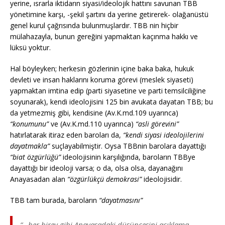
yerine, ısrarla iktidarın siyasi/ideolojik hattını savunan TBB
yönetimine karşı, -şekil şartını da yerine getirerek- olağanüstü
genel kurul çağrısında bulunmuşlardır. TBB nin hiçbir
mülahazayla, bunun gereğini yapmaktan kaçınma hakkı ve
lüksü yoktur.
Hal böyleyken; herkesin gözlerinin içine baka baka, hukuk
devleti ve insan haklarını koruma görevi (meslek siyaseti)
yapmaktan imtina edip (parti siyasetine ve parti temsilciliğine
soyunarak), kendi ideolojisini 125 bin avukata dayatan TBB; bu
da yetmezmiş gibi, kendisine (Av.K.md.109 uyarınca)
“konumunu”
ve (Av.K.md.110 uyarınca)
“asli görevini”
hatırlatarak itiraz eden baroları da,
“kendi siyasi ideolojilerini
dayatmakla”
suçlayabilmiştir. Oysa TBBnin barolara dayattığı
“biat özgürlüğü”
ideolojisinin karşılığında, baroların TBBye
dayattığı bir ideoloji varsa; o da, olsa olsa, dayanağını
Anayasadan alan
“özgürlükçü demokrasi”
ideolojisidir.
TBB tam burada, baroların
“dayatmasını”
“…her birey gibi Anayasadaki düşüncesini açıklama