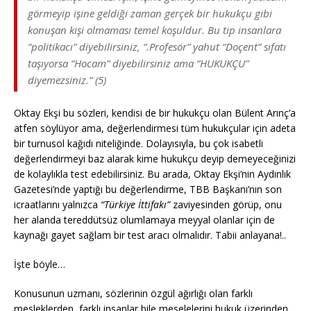
görmeyip işine geldiği zaman gerçek bir hukukçu gibi
konuşan kişi olmaması temel koşuldur. Bu tip insanlara
“politikacı” diyebilirsiniz, “.Profesör” yahut “Doçent” sıfatı
taşıyorsa “Hocam” diyebilirsiniz ama “HUKUKÇU”
diyemezsiniz.” (5)
Oktay Ekşi bu sözleri, kendisi de bir hukukçu olan Bülent Arınç’a
atfen söylüyor ama, değerlendirmesi tüm hukukçular için adeta
bir turnusol kağıdı niteliğinde. Dolayısıyla, bu çok isabetli
değerlendirmeyi baz alarak kime hukukçu deyip demeyeceğinizi
de kolaylıkla test edebilirsiniz. Bu arada, Oktay Ekşi’nin Aydınlık
Gazetesi’nde yaptığı bu değerlendirme, TBB Başkanı’nın son
icraatlarını yalnızca
“Türkiye İttifakı”
zaviyesinden görüp, onu
her alanda tereddütsüz olumlamaya meyyal olanlar için de
kaynağı gayet sağlam bir test aracı olmalıdır. Tabii anlayana!..
İşte böyle…
Konusunun uzmanı, sözlerinin özgül ağırlığı olan farklı
mesleklerden, farklı insanlar bile meselelerini hukuk üzerinden