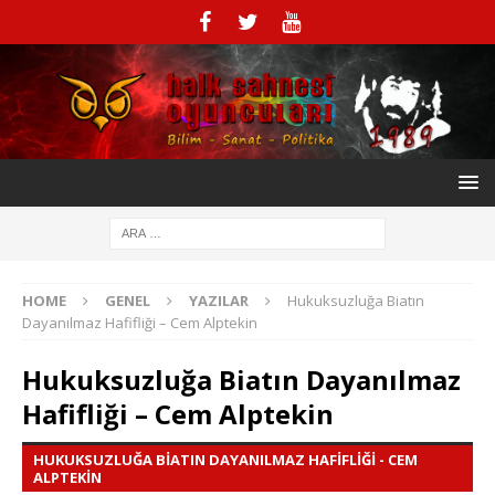
HOME
GENEL
YAZILAR
Hukuksuzluğa Biatın
Dayanılmaz Hafifliği – Cem Alptekin
Hukuksuzluğa Biatın Dayanılmaz
Hafifliği – Cem Alptekin
HUKUKSUZLUĞA BIATIN DAYANILMAZ HAFIFLIĞI - CEM
ALPTEKIN