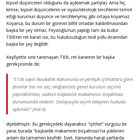
kişisel düşünceleri olduğunu da açıklamak şartıyla). Ama hiç
kimse, kişisel düşüncelerini ve siyasi/ideolojik tercihlerini temsil
ettiği kurumun düşünce ve tercihleriymiş gibi ortaya koyamaz.
Koyarsa, bu durum bir görevin bilfiil ortadan kaldırılmasından
başka bir şey olmaz. Feyzioğlu’nun yaptığı tam da budur.
TBB’nin ret kararı ise, bu hukuksuzluğun tevil yollu ikrarından
başka bir şey değildir.
Keyfiyette sınır tanımayan TBB, ret kararının bir başka
gerekçesinde de;
“1136 sayılı Avukatlık Kanununa ve yerleşik içtihatlara göre
(bunlar her ne ise), olağanüstü genel kurulun seçimli
yapılabilmesi, sadece başkanlık makamının boşalması
durumunda olabilir. Dolayısıyla seçim talepleri hukuka
aykırıdır” (md.4)
diyebilmiştir. Bu gerekçedeki dayanaksız
“içtihat”
vurgusu bir
yana; burada “başkanlık makamının boşalması”na yüklenen
anlam da tamamen keyfidir: Evet, Kanunda hangi şartlarda