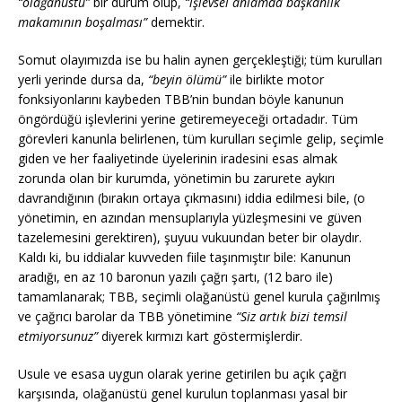
“olağanüstü”
bir durum olup,
“işlevsel anlamda başkanlık
makamının boşalması”
demektir.
Somut olayımızda ise bu halin aynen gerçekleştiği; tüm kurulları
yerli yerinde dursa da,
“beyin ölümü”
ile birlikte motor
fonksiyonlarını kaybeden TBB’nin bundan böyle kanunun
öngördüğü işlevlerini yerine getiremeyeceği ortadadır. Tüm
görevleri kanunla belirlenen, tüm kurulları seçimle gelip, seçimle
giden ve her faaliyetinde üyelerinin iradesini esas almak
zorunda olan bir kurumda, yönetimin bu zarurete aykırı
davrandığının (bırakın ortaya çıkmasını) iddia edilmesi bile, (o
yönetimin, en azından mensuplarıyla yüzleşmesini ve güven
tazelemesini gerektiren), şuyuu vukuundan beter bir olaydır.
Kaldı ki, bu iddialar kuvveden fiile taşınmıştır bile: Kanunun
aradığı, en az 10 baronun yazılı çağrı şartı, (12 baro ile)
tamamlanarak; TBB, seçimli olağanüstü genel kurula çağırılmış
ve çağrıcı barolar da TBB yönetimine
“Siz artık bizi temsil
etmiyorsunuz”
diyerek kırmızı kart göstermişlerdir.
Usule ve esasa uygun olarak yerine getirilen bu açık çağrı
karşısında, olağanüstü genel kurulun toplanması yasal bir