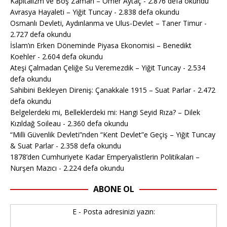
Kapitalizm ve Boş Zaman – Ömer Aytaç
- 2.876 defa okundu
Avrasya Hayaleti – Yiğit Tuncay
- 2.838 defa okundu
Osmanlı Devleti, Aydınlanma ve Ulus-Devlet – Taner Timur
-
2.727 defa okundu
İslam’ın Erken Döneminde Piyasa Ekonomisi – Benedikt
Koehler
- 2.604 defa okundu
Ateşi Çalmadan Çeliğe Su Veremezdik – Yiğit Tuncay
- 2.534
defa okundu
Sahibini Bekleyen Direniş: Çanakkale 1915 – Suat Parlar
- 2.472
defa okundu
Belgelerdeki mi, Belleklerdeki mi: Hangi Seyid Rıza? – Dilek
Kızıldağ Soileau
- 2.360 defa okundu
“Milli Güvenlik Devleti”nden “Kent Devlet”e Geçiş – Yiğit Tuncay
& Suat Parlar
- 2.358 defa okundu
1878’den Cumhuriyete Kadar Emperyalistlerin Politikaları –
Nurşen Mazıcı
- 2.224 defa okundu
ABONE OL
E - Posta adresinizi yazın: