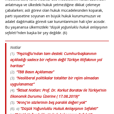
anlatmaya ve ülkedeki hukuk yetmezliğine dikkat çekmeye
çabalarken; asli görevi olan hukuk mücadelesinden koparak,
parti siyasetine soyunan en büyük hukuk kurumumuzun ve
adalet dağıtmakla görevli sair kurumlarımızın hali içler acısıdır.
Bu yaşanansa ülkemizdeki
“düşük yoğunluklu hukuk anlayışının
sefaleti”
nden başka bir şey değildir. (6)
Notlar
(1).
“Feyzioğlu’ndan tam destek: Cumhurbaşkanının
açıkladığı sadece bir reform değil Türkiye ittifakının yol
haritası”
(2).
“TBB Basın Açıklaması”
(3).
“Neoliberal politikalar totaliter bir rejim olmadan
uygulanamaz”
(4).
“İktisat Notları: Prof. Dr. Korkut Boratav ile Türkiye’nin
Ekonomik Durumu Üzerine ( 17.08.2019)”
(5).
“Arınç’ın sözlerinin beş paralık değeri yok”
(6). a)
“Düşük Yoğunluklu Hukuk Anlayışının Sefaleti”