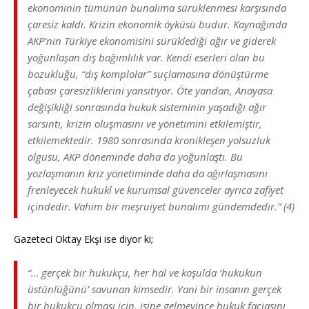
ekonominin tümünün bunalıma sürüklenmesi karşısında
çaresiz kaldı. Krizin ekonomik öyküsü budur. Kaynağında
AKP’nin Türkiye ekonomisini sürüklediği ağır ve giderek
yoğunlaşan dış bağımlılık var. Kendi eserleri olan bu
bozukluğu, “dış komplolar” suçlamasına dönüştürme
çabası çaresizliklerini yansıtıyor. Öte yandan, Anayasa
değişikliği sonrasında hukuk sisteminin yaşadığı ağır
sarsıntı, krizin oluşmasını ve yönetimini etkilemiştir,
etkilemektedir. 1980 sonrasında kronikleşen yolsuzluk
olgusu, AKP döneminde daha da yoğunlaştı. Bu
yozlaşmanın kriz yönetiminde daha da ağırlaşmasını
frenleyecek hukukî ve kurumsal güvenceler ayrıca zafiyet
içindedir. Vahim bir meşruiyet bunalımı gündemdedir.” (4)
Gazeteci Oktay Ekşi ise diyor ki;
“… gerçek bir hukukçu, her hal ve koşulda ‘hukukun
üstünlüğünü’ savunan kimsedir. Yani bir insanın gerçek
bir hukukçu olması için, işine gelmeyince hukuk faciasını