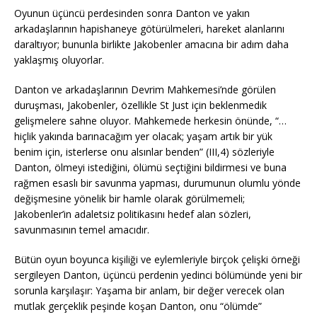
Oyunun üçüncü perdesinden sonra Danton ve yakın
arkadaşlarının hapishaneye götürülmeleri, hareket alanlarını
daraltıyor; bununla birlikte Jakobenler amacına bir adım daha
yaklaşmış oluyorlar.
Danton ve arkadaşlarının Devrim Mahkemesi’nde görülen
duruşması, Jakobenler, özellikle St Just için beklenmedik
gelişmelere sahne oluyor. Mahkemede herkesin önünde, “…
hiçlik yakında barınacağım yer olacak; yaşam artık bir yük
benim için, isterlerse onu alsınlar benden” (III,4) sözleriyle
Danton, ölmeyi istediğini, ölümü seçtiğini bildirmesi ve buna
rağmen esaslı bir savunma yapması, durumunun olumlu yönde
değişmesine yönelik bir hamle olarak görülmemeli;
Jakobenler’in adaletsiz politikasını hedef alan sözleri,
savunmasının temel amacıdır.
Bütün oyun boyunca kişiliği ve eylemleriyle birçok çelişki örneği
sergileyen Danton, üçüncü perdenin yedinci bölümünde yeni bir
sorunla karşılaşır: Yaşama bir anlam, bir değer verecek olan
mutlak gerçeklik peşinde koşan Danton, onu “ölümde”