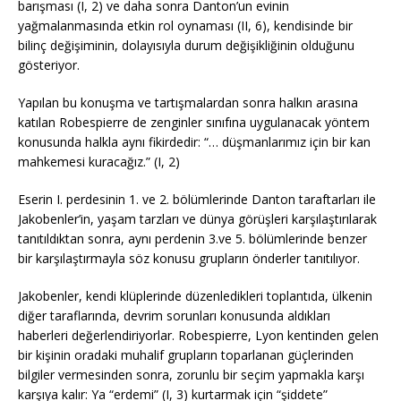
barışması (I, 2) ve daha sonra Danton’un evinin
yağmalanmasında etkin rol oynaması (II, 6), kendisinde bir
bilinç değişiminin, dolayısıyla durum değişikliğinin olduğunu
gösteriyor.
Yapılan bu konuşma ve tartışmalardan sonra halkın arasına
katılan Robespierre de zenginler sınıfına uygulanacak yöntem
konusunda halkla aynı fikirdedir: “… düşmanlarımız için bir kan
mahkemesi kuracağız.” (I, 2)
Eserin I. perdesinin 1. ve 2. bölümlerinde Danton taraftarları ile
Jakobenler’in, yaşam tarzları ve dünya görüşleri karşılaştırılarak
tanıtıldıktan sonra, aynı perdenin 3.ve 5. bölümlerinde benzer
bir karşılaştırmayla söz konusu grupların önderler tanıtılıyor.
Jakobenler, kendi klüplerinde düzenledikleri toplantıda, ülkenin
diğer taraflarında, devrim sorunları konusunda aldıkları
haberleri değerlendiriyorlar. Robespierre, Lyon kentinden gelen
bir kişinin oradaki muhalif grupların toparlanan güçlerinden
bilgiler vermesinden sonra, zorunlu bir seçim yapmakla karşı
karşıya kalır: Ya “erdemi” (I, 3) kurtarmak için “şiddete”