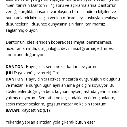
“Beni tanırsın Danton”(I, 1) soru ve açıklamalarına Danton’un
verdiği karşılıkta, insanın varoluşunu temellendiren bilgileri ve
bunu anlamlı kılmak için verilen mücadeleyi kuşkuyla karşılayan
düşüncelerini, düşünce dünyasının sınırlarını tanımamız
sağlanmış oluyor.
Danton’un, ideallerinden koparak teslimiyeti benimsemesi,
huzur anlamında, durgunluğu, devinimsizliği amaç edinmesi
sonucunu doğuruyor.
DANTON:
Hayır Julie, seni mezar kadar seviyorum.
JULİE:
(yüzünü çevirerek) Oh!
DANTON:
Hayır, dinle! Herkes mezarda durgunluğun olduğunu
ve mezar ile durgunluğun aynı anlama geldiğini söylüyor. Bu
söylenenler doğruysa ben, koynundayken, aslında yerin altında
yatmış oluyorum. Sen tatlı mezar, dudakların ölüm çanlarım,
sesin mezar seslerim, göğsün mezar ve kalbin tabutum.
BAYAN:
Kaybettiniz (I,1)
Yukarıda yapılan alıntıdan yola çıkarak bütün eser