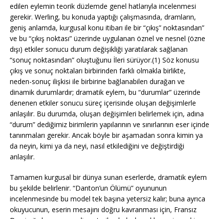
edilen eylemin teorik düzlemde genel hatlarıyla incelenmesi
gerekir. Werling, bu konuda yaptığı çalışmasında, dramların,
geniş anlamda, kurgusal konu itibarı ile bir “çıkış” noktasından”
ve bu “çıkış noktası” üzerinde uygulanan öznel ve nesnel (özne
dışı) etkiler sonucu durum değişikliği yaratılarak sağlanan
“sonuç noktasından” oluştuğunu İleri sürüyor.(1) Söz konusu
çıkış ve sonuç noktaları birbirinden farklı olmakla birlikte,
neden-sonuç ilişkisi ile birbirine bağlanabilen durağan ve
dinamik durumlardır; dramatik eylem, bu “durumlar” üzerinde
denenen etkiler sonucu süreç içerisinde oluşan değişimlerle
anlaşılır. Bu durumda, oluşan değişimleri belirlemek için, adına
“durum” dediğimiz birimlerin yapılarının ve sınırlarının eser içinde
tanınmaları gerekir. Ancak böyle bir aşamadan sonra kimin ya
da neyin, kimi ya da neyi, nasıl etkilediğini ve değiştirdiği
anlaşılır.
Tamamen kurgusal bir dünya sunan eserlerde, dramatik eylem
bu şekilde belirlenir. “Danton’un Ölümü” oyununun
incelenmesinde bu model tek başına yetersiz kalır; buna ayrıca
okuyucunun, eserin mesajını doğru kavranması için, Fransız