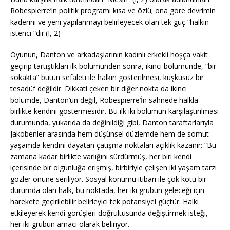
Robespierre’in politik programı kısa ve özlü; ona göre devrimin
kaderini ve yeni yapılanmayı belirleyecek olan tek güç “halkın
istenci “dir.(I, 2)
Oyunun, Danton ve arkadaşlarının kadınlı erkekli hoşça vakit
geçirip tartıştıkları ilk bölümünden sonra, ikinci bölümünde, “bir
sokakta” bütün sefaleti ile halkın gösterilmesi, kuşkusuz bir
tesadüf değildir. Dikkati çeken bir diğer nokta da ikinci
bölümde, Danton’un değil, Robespierre’İn sahnede halkla
birlikte kendini göstermesidir. Bu ilk iki bölümün karşılaştırılması
durumunda, yukarıda da değinildiği gibi, Danton taraftarlarıyla
Jakobenler arasında hem düşünsel düzlemde hem de somut
yaşamda kendini dayatan çatışma noktaları açıklık kazanır: “Bu
zamana kadar birlikte varlığını sürdürmüş, her biri kendi
içerisinde bir olgunluğa erişmiş, birbiriyle çelişen iki yaşam tarzı
gözler önüne seriliyor. Sosyal konumu itibari ile çok kötü bir
durumda olan halk, bu noktada, her iki grubun geleceği için
harekete geçirilebilir belirleyici tek potansiyel güçtür. Halkı
etkileyerek kendi görüşleri doğrultusunda değiştirmek isteği,
her iki grubun amacı olarak beliriyor.