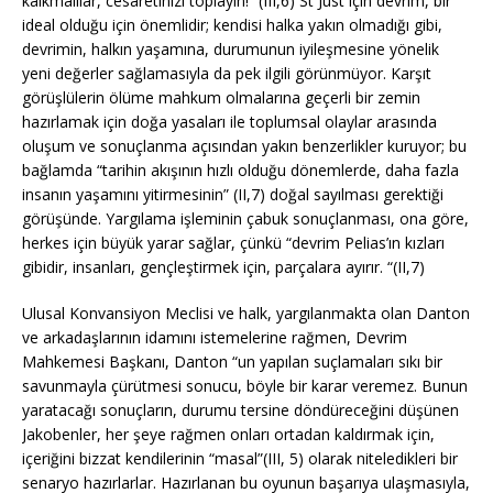
kalkmalılar, cesaretinizi toplayın!” (III,6) St Just için devrim, bir
ideal olduğu için önemlidir; kendisi halka yakın olmadığı gibi,
devrimin, halkın yaşamına, durumunun iyileşmesine yönelik
yeni değerler sağlamasıyla da pek ilgili görünmüyor. Karşıt
görüşlülerin ölüme mahkum olmalarına geçerli bir zemin
hazırlamak için doğa yasaları ile toplumsal olaylar arasında
oluşum ve sonuçlanma açısından yakın benzerlikler kuruyor; bu
bağlamda “tarihin akışının hızlı olduğu dönemlerde, daha fazla
insanın yaşamını yitirmesinin” (II,7) doğal sayılması gerektiği
görüşünde. Yargılama işleminin çabuk sonuçlanması, ona göre,
herkes için büyük yarar sağlar, çünkü “devrim Pelias’ın kızları
gibidir, insanları, gençleştirmek için, parçalara ayırır. “(II,7)
Ulusal Konvansiyon Meclisi ve halk, yargılanmakta olan Danton
ve arkadaşlarının idamını istemelerine rağmen, Devrim
Mahkemesi Başkanı, Danton “un yapılan suçlamaları sıkı bir
savunmayla çürütmesi sonucu, böyle bir karar veremez. Bunun
yaratacağı sonuçların, durumu tersine döndüreceğini düşünen
Jakobenler, her şeye rağmen onları ortadan kaldırmak için,
içeriğini bizzat kendilerinin “masal”(III, 5) olarak niteledikleri bir
senaryo hazırlarlar. Hazırlanan bu oyunun başarıya ulaşmasıyla,