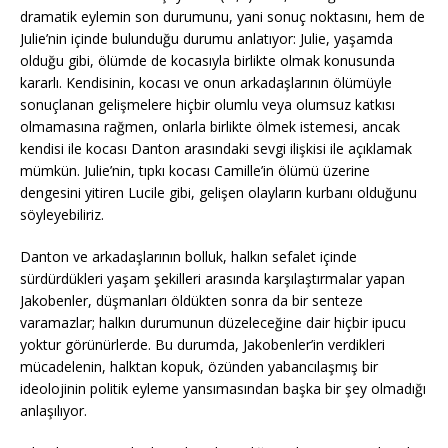
dramatik eylemin son durumunu, yani sonuç noktasını, hem de
Julie’nin içinde bulunduğu durumu anlatıyor: Julie, yaşamda
olduğu gibi, ölümde de kocasıyla birlikte olmak konusunda
kararlı. Kendisinin, kocası ve onun arkadaşlarının ölümüyle
sonuçlanan gelişmelere hiçbir olumlu veya olumsuz katkısı
olmamasına rağmen, onlarla birlikte ölmek istemesi, ancak
kendisi ile kocası Danton arasındaki sevgi ilişkisi ile açıklamak
mümkün. Julie’nin, tıpkı kocası Camille’in ölümü üzerine
dengesini yitiren Lucile gibi, gelişen olayların kurbanı olduğunu
söyleyebiliriz.
Danton ve arkadaşlarının bolluk, halkın sefalet içinde
sürdürdükleri yaşam şekilleri arasında karşılaştırmalar yapan
Jakobenler, düşmanları öldükten sonra da bir senteze
varamazlar; halkın durumunun düzeleceğine dair hiçbir ipucu
yoktur görünürlerde. Bu durumda, Jakobenler’in verdikleri
mücadelenin, halktan kopuk, özünden yabancılaşmış bir
ideolojinin politik eyleme yansımasından başka bir şey olmadığı
anlaşılıyor.