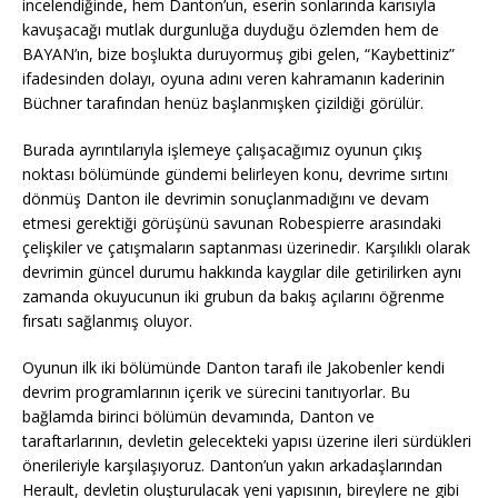
incelendiğinde, hem Danton’un, eserin sonlarında karısıyla
kavuşacağı mutlak durgunluğa duyduğu özlemden hem de
BAYAN’ın, bize boşlukta duruyormuş gibi gelen, “Kaybettiniz”
ifadesinden dolayı, oyuna adını veren kahramanın kaderinin
Büchner tarafından henüz başlanmışken çizildiği görülür.
Burada ayrıntılarıyla işlemeye çalışacağımız oyunun çıkış
noktası bölümünde gündemi belirleyen konu, devrime sırtını
dönmüş Danton ile devrimin sonuçlanmadığını ve devam
etmesi gerektiği görüşünü savunan Robespierre arasındaki
çelişkiler ve çatışmaların saptanması üzerinedir. Karşılıklı olarak
devrimin güncel durumu hakkında kaygılar dile getirilirken aynı
zamanda okuyucunun iki grubun da bakış açılarını öğrenme
fırsatı sağlanmış oluyor.
Oyunun ilk iki bölümünde Danton tarafı ile Jakobenler kendi
devrim programlarının içerik ve sürecini tanıtıyorlar. Bu
bağlamda birinci bölümün devamında, Danton ve
taraftarlarının, devletin gelecekteki yapısı üzerine ileri sürdükleri
önerileriyle karşılaşıyoruz. Danton’un yakın arkadaşlarından
Herault, devletin oluşturulacak yeni yapısının, bireylere ne gibi