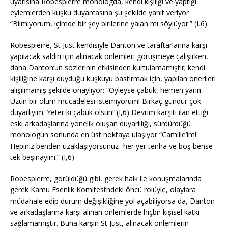
uyarısına Robespierre monologda, kendi kişiliği ve yaptığı
eylemlerden kuşku duyarcasına şu şekilde yanıt veriyor
“Bilmiyorum, içimde bir şey birilerine yalan mı söylüyor.” (I,6)
Robespierre, St Just kendisiyle Danton ve taraftarlarına karşı
yapılacak saldırı için alınacak önlemleri görüşmeye çalışırken,
daha Danton’un sözlerinin etkisinden kurtulamamıştır; kendi
kişiliğine karşı duyduğu kuşkuyu bastırmak için, yapılan önerileri
alışılmamış şekilde onaylıyor: “Öyleyse çabuk, hemen yarın.
Uzun bir ölüm mücadelesi istemiyorum! Birkaç gündür çok
duyarlıyım. Yeter ki çabuk olsun!”(I,6) Devrim karşıtı ilan ettiği
eski arkadaşlarına yönelik oluşan duyarlılığı, sürdürdüğü
monologun sonunda en üst noktaya ulaşıyor “Camille’im!
Hepiniz benden uzaklaşıyorsunuz -her yer tenha ve boş bense
tek başınayım.” (I,6)
Robespierre, görüldüğü gibi, gerek halk ile konuşmalarında
gerek Kamu Esenlik Komitesi’ndeki öncü rolüyle, olaylara
müdahale edip durum değişikliğine yol açabiliyorsa da, Danton
ve arkadaşlarına karşı alınan önlemlerde hiçbir kişisel katkı
sağlamamıştır. Buna karşın St Just, alınacak önlemlerin