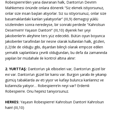
Robespierre’den yana davranan halk, Danton’un Devrim
Mahkemesi önünde onlara dönerek “Siz ekmek istiyorsunuz,
onlar size insan başları atıyorlar. Siz su istiyorsunuz, onlar size
basamaklardaki kanları yalatıyorlar” (III,9) demagoji yüklü
sözlerinden sonra neredeyse, bir sonraki perdede “Kahrolsun
Desemvirn! Yaşasın Danton!” (III,10) diyerek her şeyi
Jakobenler’in aleyhine ters yüz edecekti. Bütün oyun boyunca
Jakobenler tarafından bir nesne olarak kullanılan halk, gözleri,
(I,2)’de de olduğu gibi, dışardan bilinçli olarak empoze edilen
şematik saplantılara çevrili olduğundan, bu defa da zamanında
yapılan bir müdahale ile kontrol altına alınır:
2. YURTTAŞ:
Danton’un şık elbiseleri var, Danton’un güzel bir
evi var. Danton’un güzel bir karısı var. Burgon şarabı ile yıkanıp
gümüş tabaklarda av eti yiyor ve kafayı bulunca karılarınız ve
kızlarınızla yatıyor… Robespierre’in neyi var? Erdemli
Robespierre. Onu hepiniz tanıyorsunuz.
HERKES:
Yaşasın Robespierre! Kahrolsun Danton! Kahrolsun
hain! (III,10)