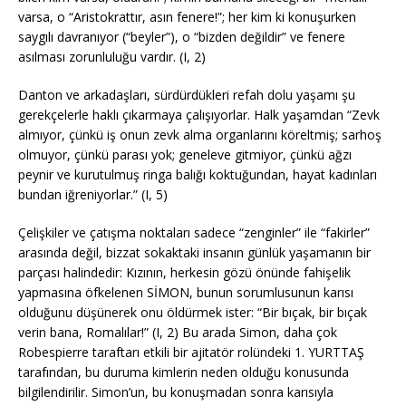
varsa, o “Aristokrattır, asın fenere!”; her kim ki konuşurken
saygılı davranıyor (“beyler”), o “bizden değildir” ve fenere
asılması zorunluluğu vardır. (I, 2)
Danton ve arkadaşları, sürdürdükleri refah dolu yaşamı şu
gerekçelerle haklı çıkarmaya çalışıyorlar. Halk yaşamdan “Zevk
almıyor, çünkü iş onun zevk alma organlarını köreltmiş; sarhoş
olmuyor, çünkü parası yok; geneleve gitmiyor, çünkü ağzı
peynir ve kurutulmuş ringa balığı koktuğundan, hayat kadınları
bundan iğreniyorlar.” (I, 5)
Çelişkiler ve çatışma noktaları sadece “zenginler” ile “fakirler”
arasında değil, bizzat sokaktaki insanın günlük yaşamanın bir
parçası halindedir: Kızının, herkesin gözü önünde fahişelik
yapmasına öfkelenen SİMON, bunun sorumlusunun karısı
olduğunu düşünerek onu öldürmek ister: “Bir bıçak, bir bıçak
verin bana, Romalılar!” (I, 2) Bu arada Simon, daha çok
Robespierre taraftarı etkili bir ajitatör rolündeki 1. YURTTAŞ
tarafından, bu duruma kimlerin neden olduğu konusunda
bilgilendirilir. Simon’un, bu konuşmadan sonra karısıyla