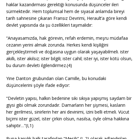
haklar kazandırması gerektiği konusunda düşünceler ileri
sürmektedir. Hem toplumsal hem de siyasal anlamda bireyi
tarih sahnesine çıkaran Fransız Devrimi, Herault’a göre kendi
devlet yapısında da şu özellikleri taşımalıdır:
“Anayasamızda, hak görevin, refah erdemin, meşru müdafaa
cezanın yerini almak zorunda. Herkes kendi kişiliğini
gerçekleştirmeli ve doğasına uygun olarak yaşayabilmeli. ister
akıllı, ister akılsız; ister bilgili; ister cahil; ister iyi, ister kötü olsun,
bu durum devleti ilgilendirmez.(4)
Yine Danton grubundan olan Camille, bu konudaki
düşüncelerini şöyle ifade ediyor:
“Devletin yapısı, halkın bedenine sıkı sıkıya yapışmış saydam bir
giysi gibi olmak zorundadır. Damarların her şişmesi, kasların
her gerilmesi, sinirlerin her ani devinimi, izini belli etmeli. Vücut
biçimi ister güzel, ister çirkin olsun, nasılsa, öyle olma hakkına
sahiptir…”(I,1)
Buna karşılık halk tarafından “Mesih” (I, 2) olarak adlandırılan