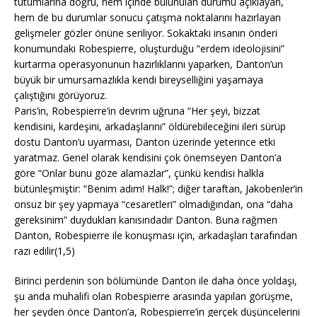
tutumlarına doğru, hem içinde bulunulan durumu açıklayan,
hem de bu durumlar sonucu çatışma noktalarını hazırlayan
gelişmeler gözler önüne seriliyor. Sokaktaki insanın önderi
konumundaki Robespierre, oluşturduğu “erdem ideolojisini”
kurtarma operasyonunun hazırlıklarını yaparken, Danton’un
büyük bir umursamazlıkla kendi bireyselliğini yaşamaya
çalıştığını görüyoruz.
Paris’in, Robespierre’in devrim uğruna “Her şeyi, bizzat
kendisini, kardeşini, arkadaşlarını” öldürebileceğini ileri sürüp
dostu Danton’u uyarması, Danton üzerinde yeterince etki
yaratmaz. Genel olarak kendisini çok önemseyen Danton’a
göre “Onlar bunu göze alamazlar”, çünkü kendisi halkla
bütünleşmiştir: “Benim adım! Halk!”; diğer taraftan, Jakobenler’in
onsuz bir şey yapmaya “cesaretleri” olmadığından, ona “daha
gereksinim” duydukları kanısındadır Danton. Buna rağmen
Danton, Robespierre ile konuşması için, arkadaşları tarafından
razı edilir(1,5)
Birinci perdenin son bölümünde Danton ile daha önce yoldaşı,
şu anda muhalifi olan Robespierre arasında yapılan görüşme,
her şeyden önce Danton’a, Robespierre’in gerçek düşüncelerini