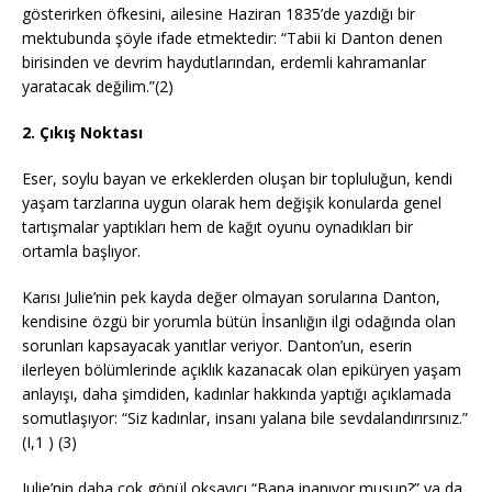
gösterirken öfkesini, ailesine Haziran 1835’de yazdığı bir
mektubunda şöyle ifade etmektedir: “Tabii ki Danton denen
birisinden ve devrim haydutlarından, erdemli kahramanlar
yaratacak değilim.”(2)
2. Çıkış Noktası
Eser, soylu bayan ve erkeklerden oluşan bir topluluğun, kendi
yaşam tarzlarına uygun olarak hem değişik konularda genel
tartışmalar yaptıkları hem de kağıt oyunu oynadıkları bir
ortamla başlıyor.
Karısı Julie’nin pek kayda değer olmayan sorularına Danton,
kendisine özgü bir yorumla bütün İnsanlığın ilgi odağında olan
sorunları kapsayacak yanıtlar veriyor. Danton’un, eserin
ilerleyen bölümlerinde açıklık kazanacak olan epiküryen yaşam
anlayışı, daha şimdiden, kadınlar hakkında yaptığı açıklamada
somutlaşıyor: “Siz kadınlar, insanı yalana bile sevdalandırırsınız.”
(I,1 ) (3)
Julie’nin daha çok gönül okşayıcı “Bana inanıyor musun?” ya da