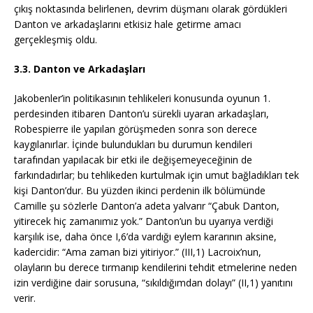
çıkış noktasında belirlenen, devrim düşmanı olarak gördükleri
Danton ve arkadaşlarını etkisiz hale getirme amacı
gerçekleşmiş oldu.
3.3. Danton ve Arkadaşları
Jakobenler’in politikasının tehlikeleri konusunda oyunun 1.
perdesinden itibaren Danton’u sürekli uyaran arkadaşları,
Robespierre ile yapılan görüşmeden sonra son derece
kaygılanırlar. İçinde bulundukları bu durumun kendileri
tarafından yapılacak bir etki ile değişemeyeceğinin de
farkındadırlar; bu tehlikeden kurtulmak için umut bağladıkları tek
kişi Danton’dur. Bu yüzden ikinci perdenin ilk bölümünde
Camille şu sözlerle Danton’a adeta yalvarır “Çabuk Danton,
yitirecek hiç zamanımız yok.” Danton’un bu uyarıya verdiği
karşılık ise, daha önce I,6’da vardığı eylem kararının aksine,
kadercidir: “Ama zaman bizi yitiriyor.” (III,1) Lacroix’nun,
olayların bu derece tırmanıp kendilerini tehdit etmelerine neden
izin verdiğine dair sorusuna, “sıkıldığımdan dolayı” (II,1) yanıtını
verir.