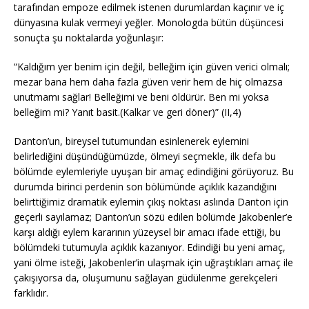
tarafından empoze edilmek istenen durumlardan kaçınır ve iç
dünyasına kulak vermeyi yeğler. Monologda bütün düşüncesi
sonuçta şu noktalarda yoğunlaşır:
“Kaldığım yer benim için değil, belleğim için güven verici olmalı;
mezar bana hem daha fazla güven verir hem de hiç olmazsa
unutmamı sağlar! Belleğimi ve beni öldürür. Ben mi yoksa
belleğim mi? Yanıt basit.(Kalkar ve geri döner)” (II,4)
Danton’un, bireysel tutumundan esinlenerek eylemini
belirlediğini düşündüğümüzde, ölmeyi seçmekle, ilk defa bu
bölümde eylemleriyle uyuşan bir amaç edindiğini görüyoruz. Bu
durumda birinci perdenin son bölümünde açıklık kazandığını
belirttiğimiz dramatik eylemin çıkış noktası aslında Danton için
geçerli sayılamaz; Danton’un sözü edilen bölümde Jakobenler’e
karşı aldığı eylem kararının yüzeysel bir amacı ifade ettiği, bu
bölümdeki tutumuyla açıklık kazanıyor. Edindiği bu yeni amaç,
yani ölme isteği, Jakobenler’in ulaşmak için uğraştıkları amaç ile
çakışıyorsa da, oluşumunu sağlayan güdülenme gerekçeleri
farklıdır.