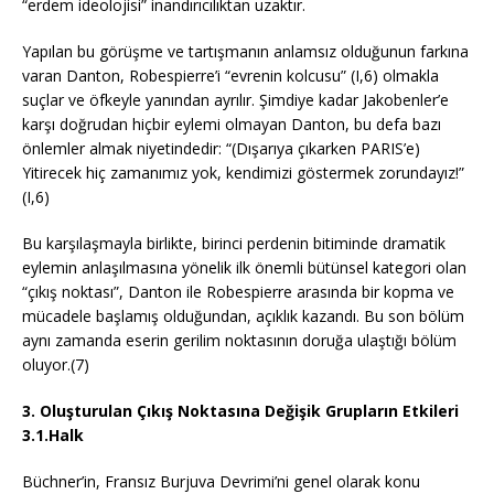
“erdem ideolojisi” inandırıcılıktan uzaktır.
Yapılan bu görüşme ve tartışmanın anlamsız olduğunun farkına
varan Danton, Robespierre’i “evrenin kolcusu” (I,6) olmakla
suçlar ve öfkeyle yanından ayrılır. Şimdiye kadar Jakobenler’e
karşı doğrudan hiçbir eylemi olmayan Danton, bu defa bazı
önlemler almak niyetindedir: “(Dışarıya çıkarken PARIS’e)
Yitirecek hiç zamanımız yok, kendimizi göstermek zorundayız!”
(I,6)
Bu karşılaşmayla birlikte, birinci perdenin bitiminde dramatik
eylemin anlaşılmasına yönelik ilk önemli bütünsel kategori olan
“çıkış noktası”, Danton ile Robespierre arasında bir kopma ve
mücadele başlamış olduğundan, açıklık kazandı. Bu son bölüm
aynı zamanda eserin gerilim noktasının doruğa ulaştığı bölüm
oluyor.(7)
3. Oluşturulan Çıkış Noktasına Değişik Grupların Etkileri
3.1.Halk
Büchner’in, Fransız Burjuva Devrimi’ni genel olarak konu