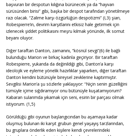
başvuran bir despotun kılığına bürünecek ya da “hayvan
sürüsünden birisi” gibi, başka bir despot tarafından yönetilmeye
razı olacak. “Zalime karşı özgürlüğün despotizmi” (I,3) şiarı,
Robespierre’in, devrim karşıtlarını etkisiz hale getirmek için
izlenecek şiddet politikasını meşru kılmak yönünde, ilk somut
beyanı oluyor.
Diğer taraftan Danton, zamanını, “kösnül sevgi”(6) ile bağlı
bulunduğu Marion ve birkaç kadınla geçiriyor. Bir taraftan
Robespierre, yukarıda da değinildiği gibi, Danton’a karşı
ideolojik ve eyleme yönelik hazırlıklar yaparken, diğer taraftan
Danton kendini bütünüyle bireysel zevklerine kaptırmıştır.
Sevgilisi Marion’a şu sözlerle yaklaşıyor: “Niçin senin güzelliğini
tümüyle içime sığdıramıyor onu bütünüyle kuşatamıyorum?
Kabaran sularımda yıkamak için seni, esirin bir parçası olmak
istiyorum. (1,5)
Görüldüğü gibi oyunun başlangıcından bu aşamaya kadar
oluşmuş bulunan iki karşıt grubun genel yaşayış tarzlarından,
bu gruplara önderlik eden kişilere kendi çevrelerindeki