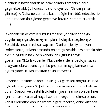
planlarının hazırlanarak atılacak adımın zamanının gelip
geçmekte olduğu konusunda onu uyarıyor “Saldırı şansını
yitireceğiz. Daha ne zamana kadar böyle tereddüt edeceksiniz.
Sen olmadan da eyleme geçmeye hazırız. Kararımızı verdik.”
(I,6)
Jakobenler’in devrimin sürdürülmesine yönelik hazırlayıp
uygulamaya çalıştıkları eylem planı, kolaylıkla seçilebiliyor
Sokaktaki insanın ruhsal yapısını, Danton gibi, iyi tanıyan
Robespierre, onların arasında onlara şu şekilde seslenmektedir:
“Sen büyüksün halk. Sen kendini gök gürültüleriyle
gösterirsin.”(I,2) Jakobenler Klubü’nde erdem ideolojisi siyasi
program olarak sunuluyor; bu programın uygulanmasında
ayrıca şiddet kullanılmaktan çekinilmeyecek.
Devrim sürecinde sadece ” aklın”(12) gerekleri doğrultusunda
eylemlere soyunan St Just ise, devrimin önünde engel olarak
duran Danton ve destekleyicilerinin yaşamlarına son verilmesi
için her türlü kararı almaya hazırdır: “Neye mal olursa olsun,
kendi ellerimizle dahi boğmamız gerekecekse, onlar ortadan