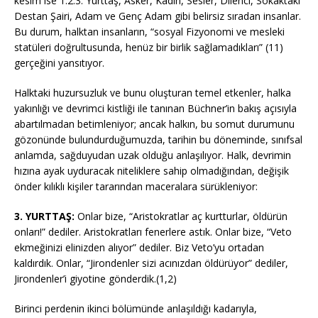
kesim ise 1.2.3. Yurttaş, Asker, Kadın, Sesler, Dilenci, Sokaktaki
Destan Şairi, Adam ve Genç Adam gibi belirsiz sıradan insanlar.
Bu durum, halktan insanların, “sosyal Fizyonomi ve mesleki
statüleri doğrultusunda, henüz bir birlik sağlamadıkları” (11)
gerçeğini yansıtıyor.
Halktaki huzursuzluk ve bunu oluşturan temel etkenler, halka
yakınlığı ve devrimci kistliği ile tanınan Büchner’in bakış açısıyla
abartılmadan betimleniyor; ancak halkın, bu somut durumunu
gözonünde bulundurduğumuzda, tarihin bu döneminde, sınıfsal
anlamda, sağduyudan uzak olduğu anlaşılıyor. Halk, devrimin
hızına ayak uyduracak niteliklere sahip olmadığından, değişik
önder kılıklı kişiler tararından maceralara sürükleniyor:
3. YURTTAŞ:
Onlar bize, “Aristokratlar aç kurtturlar, öldürün
onları!” dediler. Aristokratları fenerlere astık. Onlar bize, “Veto
ekmeğinizi elinizden alıyor” dediler. Biz Veto’yu ortadan
kaldırdık. Onlar, “Jirondenler sizi acınızdan öldürüyor” dediler,
Jirondenler’i giyotine gönderdik.(1,2)
Birinci perdenin ikinci bölümünde anlaşıldığı kadarıyla,