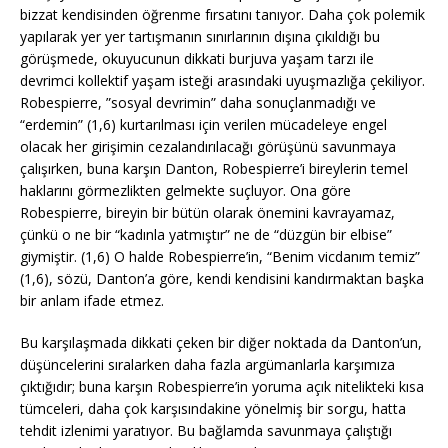
bizzat kendisinden öğrenme fırsatını tanıyor. Daha çok polemik
yapılarak yer yer tartışmanın sınırlarının dışına çıkıldığı bu
görüşmede, okuyucunun dikkati burjuva yaşam tarzı ile
devrimci kollektif yaşam isteği arasındaki uyuşmazlığa çekiliyor.
Robespierre, ”sosyal devrimin” daha sonuçlanmadığı ve
“erdemin” (1,6) kurtarılması için verilen mücadeleye engel
olacak her girişimin cezalandırılacağı görüşünü savunmaya
çalışırken, buna karşın Danton, Robespierre’i bireylerin temel
haklarını görmezlikten gelmekte suçluyor. Ona göre
Robespierre, bireyin bir bütün olarak önemini kavrayamaz,
çünkü o ne bir “kadınla yatmıştır” ne de “düzgün bir elbise”
giymiştir. (1,6) O halde Robespierre’in, “Benim vicdanım temiz”
(1,6), sözü, Danton’a göre, kendi kendisini kandırmaktan başka
bir anlam ifade etmez.
Bu karşılaşmada dikkati çeken bir diğer noktada da Danton’un,
düşüncelerini sıralarken daha fazla argümanlarla karşımıza
çıktığıdır; buna karşın Robespierre’in yoruma açık nitelikteki kısa
tümceleri, daha çok karşısındakine yönelmiş bir sorgu, hatta
tehdit izlenimi yaratıyor. Bu bağlamda savunmaya çalıştığı