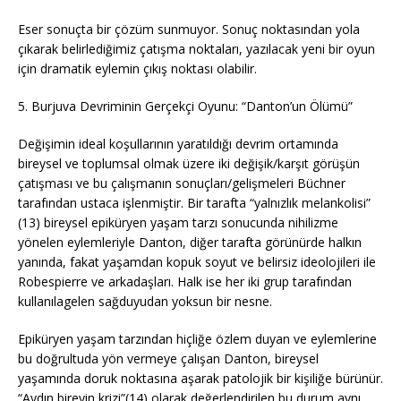
Eser sonuçta bir çözüm sunmuyor. Sonuç noktasından yola
çıkarak belirlediğimiz çatışma noktaları, yazılacak yeni bir oyun
için dramatik eylemin çıkış noktası olabilir.
5. Burjuva Devriminin Gerçekçi Oyunu: “Danton’un Ölümü”
Değişimin ideal koşullarının yaratıldığı devrim ortamında
bireysel ve toplumsal olmak üzere iki değişik/karşıt görüşün
çatışması ve bu çalışmanın sonuçları/gelişmeleri Büchner
tarafından ustaca işlenmiştir. Bir tarafta “yalnızlık melankolisi”
(13) bireysel epiküryen yaşam tarzı sonucunda nihilizme
yönelen eylemleriyle Danton, diğer tarafta görünürde halkın
yanında, fakat yaşamdan kopuk soyut ve belirsiz ideolojileri ile
Robespierre ve arkadaşları. Halk ise her iki grup tarafından
kullanılagelen sağduyudan yoksun bir nesne.
Epiküryen yaşam tarzından hiçliğe özlem duyan ve eylemlerine
bu doğrultuda yön vermeye çalışan Danton, bireysel
yaşamında doruk noktasına aşarak patolojik bir kişiliğe bürünür.
“Aydın bireyin krizi”(14) olarak değerlendirilen bu durum aynı