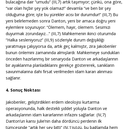
bulacağına dair “umudu” (III,7) artık taşımıyor; çünkü, ona göre,
“var olan hiçbir şey yok olamaz!” devamla “ve ben bir şey
olduğuma göre; işte bu yürekler acısı bir durumdur!” (III,7) Bu
yeni belirlemeden sonra Danton, yeni bir amaca doğru yeni
eylemlere soyunuyor: “Ölemem, hayır, ölemem. Sesimizi
duyurmak zorundayız…” (III,7) Mahkemenin ikinci oturumda
“Halka sesleniyoruz” (III,9) sözleriyle durum değişikliği
yaratmaya çalışıyorsa da, artık geç kalmıştır, zira Jakobenler
bunun önlemini zamanında almışlardı: Mahkemeye sundukları
önceden hazırlanmış bir senaryoda Danton ve arkadaşlarının
bir ayaklanma planladıklarını gerekçe göstererek, sanıkların
savunmalarına dahi fırsat verilmeden idam kararı alınması
sağlanır.
4. Sonuç Noktası
Jakobenler, geliştirdikleri erdem ideolojisi kurtarma
operasyonunda, halk destekli şiddet yoluyla Danton ve
arkadaşlarının idam kararlarının infazını sağlarlar. (IV,7)
Danton’un karısı Julie’nin daha dördüncü perdenin ilk
tümcesinde “artık her şey bitti” (IV,1)sözü, bu bağlamda hem