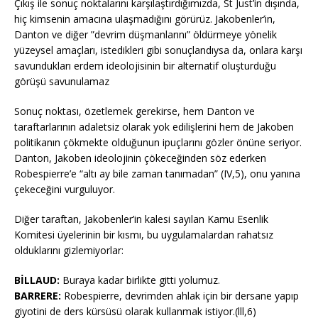
Çıkış ile sonuç noktalarını karşılaştırdığımızda, St Just’in dışında,
hiç kimsenin amacına ulaşmadığını görürüz. Jakobenler’in,
Danton ve diğer ”devrim düşmanlarını” öldürmeye yönelik
yüzeysel amaçları, istedikleri gibi sonuçlandıysa da, onlara karşı
savundukları erdem ideolojisinin bir alternatif oluşturduğu
görüşü savunulamaz
Sonuç noktası, özetlemek gerekirse, hem Danton ve
taraftarlarının adaletsiz olarak yok edilişlerini hem de Jakoben
politikanın çökmekte olduğunun ipuçlarını gözler önüne seriyor.
Danton, Jakoben ideolojinin çökeceğinden söz ederken
Robespierre’e “altı ay bile zaman tanımadan” (IV,5), onu yanına
çekeceğini vurguluyor.
Diğer taraftan, Jakobenler’in kalesi sayılan Kamu Esenlik
Komitesi üyelerinin bir kısmı, bu uygulamalardan rahatsız
olduklarını gizlemiyorlar:
BİLLAUD:
Buraya kadar birlikte gitti yolumuz.
BARRERE:
Robespierre, devrimden ahlak için bir dersane yapıp
giyotini de ders kürsüsü olarak kullanmak istiyor.(lll,6)