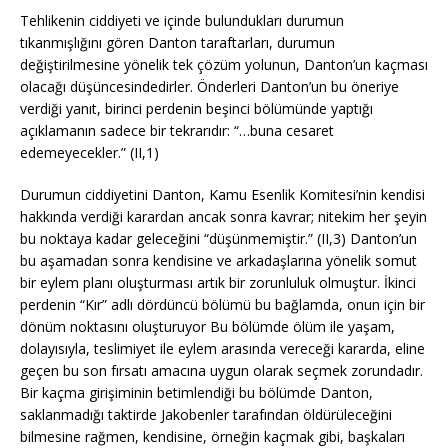
Tehlikenin ciddiyeti ve içinde bulundukları durumun
tıkanmışlığını gören Danton taraftarları, durumun
değiştirilmesine yönelik tek çözüm yolunun, Danton’un kaçması
olacağı düşüncesindedirler. Önderleri Danton’un bu öneriye
verdiği yanıt, birinci perdenin beşinci bölümünde yaptığı
açıklamanın sadece bir tekrarıdır: “…buna cesaret
edemeyecekler.” (II,1)
Durumun ciddiyetini Danton, Kamu Esenlik Komitesi’nin kendisi
hakkında verdiği karardan ancak sonra kavrar; nitekim her şeyin
bu noktaya kadar geleceğini “düşünmemiştir.” (II,3) Danton’un
bu aşamadan sonra kendisine ve arkadaşlarına yönelik somut
bir eylem planı oluşturması artık bir zorunluluk olmuştur. İkinci
perdenin “Kır” adlı dördüncü bölümü bu bağlamda, onun için bir
dönüm noktasını oluşturuyor Bu bölümde ölüm ile yaşam,
dolayısıyla, teslimiyet ile eylem arasında vereceği kararda, eline
geçen bu son fırsatı amacına uygun olarak seçmek zorundadır.
Bir kaçma girişiminin betimlendiği bu bölümde Danton,
saklanmadığı taktirde Jakobenler tarafından öldürüleceğini
bilmesine rağmen, kendisine, örneğin kaçmak gibi, başkaları