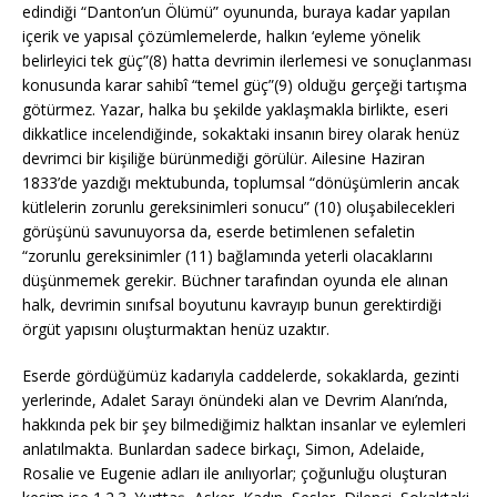
edindiği “Danton’un Ölümü” oyununda, buraya kadar yapılan
içerik ve yapısal çözümlemelerde, halkın ‘eyleme yönelik
belirleyici tek güç”(8) hatta devrimin ilerlemesi ve sonuçlanması
konusunda karar sahibî “temel güç”(9) olduğu gerçeği tartışma
götürmez. Yazar, halka bu şekilde yaklaşmakla birlikte, eseri
dikkatlice incelendiğinde, sokaktaki insanın birey olarak henüz
devrimci bir kişiliğe bürünmediği görülür. Ailesine Haziran
1833’de yazdığı mektubunda, toplumsal “dönüşümlerin ancak
kütlelerin zorunlu gereksinimleri sonucu” (10) oluşabilecekleri
görüşünü savunuyorsa da, eserde betimlenen sefaletin
“zorunlu gereksinimler (11) bağlamında yeterli olacaklarını
düşünmemek gerekir. Büchner tarafından oyunda ele alınan
halk, devrimin sınıfsal boyutunu kavrayıp bunun gerektirdiği
örgüt yapısını oluşturmaktan henüz uzaktır.
Eserde gördüğümüz kadarıyla caddelerde, sokaklarda, gezinti
yerlerinde, Adalet Sarayı önündeki alan ve Devrim Alanı’nda,
hakkında pek bir şey bilmediğimiz halktan insanlar ve eylemleri
anlatılmakta. Bunlardan sadece birkaçı, Simon, Adelaide,
Rosalie ve Eugenie adları ile anılıyorlar; çoğunluğu oluşturan