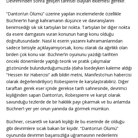
Devrimi’nden sonra gelişen tarihsel olayları eklemesi gerekir.
“Danton’un Ölümü” üzerine yapılan incelemelerde özellikle
Büchner’in hangi kahramanın düşünce ve davranışlarını
benimsediği sık sık tartışılan bir nokta. Tartışılan bir diğer nokta
da esere damgasını vuran konunun hangi konu olduğu
doğrultusundadır. Nasıl ki eserin yazarını kahramanlarından
sadece birisiyle açıklayamıyorsak, konu olarak da ağırlıklı olan
birden çok konu var. Büchner’in oyununu yazdığı tarihten
önceki dönemlerde yaptığı teorik ve pratik çalışmalar
gözönünde bulundurduğumuzda (daha lisedeyken kaleme aldığı
“Hessen Kır Habercisi” adlı bildiri metni, Manifesto’nun habercisi
olarak değerlendiriliyor) Robespierre ile karşılaştırabiliriz. Diğer
taraftan gerek eser içinde gerekse tarih sahnesinde, devrimci
kişiliğinden sapan Danton’un, Robespierre ve karşıt olarak
savunduğu tezlerde de bir haklılık payı çıkarmak ve bu anlamda
Büchner’i yer yer onun yanında da görmek mümkün.
Büchner, cesaretli ve kararlı kişiliği ile bu eserinde de olduğu
gibi devrimlere sıcak bakan bir kişidir. “Danton’un Ölümü”
oyununda devrimin başarısızlığa uğramasının nedenlerini