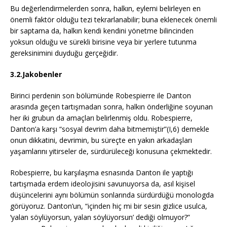
Bu değerlendirmelerden sonra, halkın, eylemi belirleyen en
önemli faktör olduğu tezi tekrarlanabilir; buna eklenecek önemli
bir saptama da, halkın kendi kendini yönetme bilincinden
yoksun olduğu ve sürekli birisine veya bir yerlere tutunma
gereksinimini duyduğu gerçeğidir.
3.2.Jakobenler
Birinci perdenin son bölümünde Robespierre ile Danton
arasında geçen tartışmadan sonra, halkın önderliğine soyunan
her iki grubun da amaçları belirlenmiş oldu. Robespierre,
Danton’a karşı “sosyal devrim daha bitmemiştir”(I,6) demekle
onun dikkatini, devrimin, bu süreçte en yakın arkadaşları
yaşamlarını yitirseler de, sürdürüleceği konusuna çekmektedir.
Robespierre, bu karşılaşma esnasında Danton ile yaptığı
tartışmada erdem ideolojisini savunuyorsa da, asıl kişisel
düşüncelerini aynı bölümün sonlarında sürdürdüğü monologda
görüyoruz. Danton’un, “içinden hiç mi bir sesin gizlice usulca,
‘yalan söylüyorsun, yalan söylüyorsun’ dediği olmuyor?”