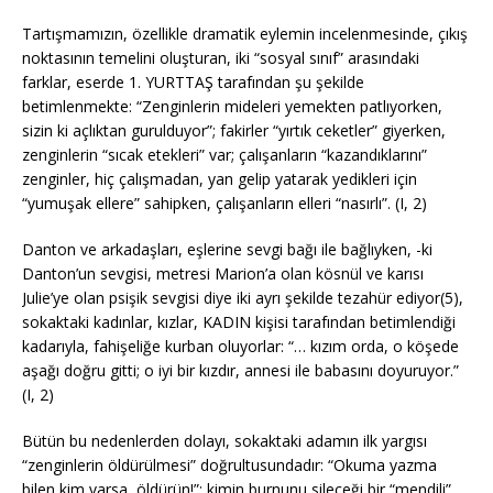
Tartışmamızın, özellikle dramatik eylemin incelenmesinde, çıkış
noktasının temelini oluşturan, iki “sosyal sınıf” arasındaki
farklar, eserde 1. YURTTAŞ tarafından şu şekilde
betimlenmekte: “Zenginlerin mideleri yemekten patlıyorken,
sizin ki açlıktan gurulduyor”; fakirler “yırtık ceketler” giyerken,
zenginlerin “sıcak etekleri” var; çalışanların “kazandıklarını”
zenginler, hiç çalışmadan, yan gelip yatarak yedikleri için
“yumuşak ellere” sahipken, çalışanların elleri “nasırlı”. (I, 2)
Danton ve arkadaşları, eşlerine sevgi bağı ile bağlıyken, -ki
Danton’un sevgisi, metresi Marion’a olan kösnül ve karısı
Julie’ye olan psişik sevgisi diye iki ayrı şekilde tezahür ediyor(5),
sokaktaki kadınlar, kızlar, KADIN kişisi tarafından betimlendiği
kadarıyla, fahişeliğe kurban oluyorlar: “… kızım orda, o köşede
aşağı doğru gitti; o iyi bir kızdır, annesi ile babasını doyuruyor.”
(I, 2)
Bütün bu nedenlerden dolayı, sokaktaki adamın ilk yargısı
“zenginlerin öldürülmesi” doğrultusundadır: “Okuma yazma
bilen kim varsa, öldürün!”; kimin burnunu sileceği bir “mendili”