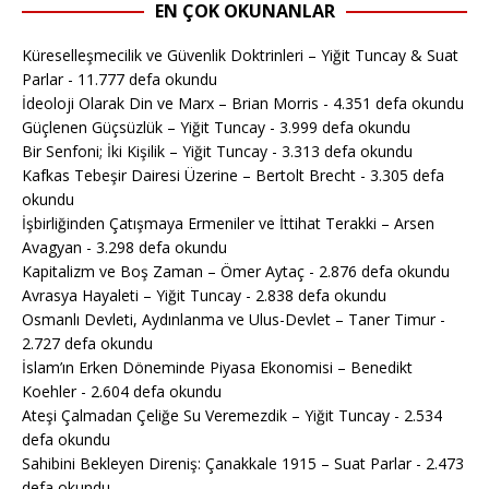
EN ÇOK OKUNANLAR
Küreselleşmecilik ve Güvenlik Doktrinleri – Yiğit Tuncay & Suat
Parlar
- 11.777 defa okundu
İdeoloji Olarak Din ve Marx – Brian Morris
- 4.351 defa okundu
Güçlenen Güçsüzlük – Yiğit Tuncay
- 3.999 defa okundu
Bir Senfoni; İki Kişilik – Yiğit Tuncay
- 3.313 defa okundu
Kafkas Tebeşir Dairesi Üzerine – Bertolt Brecht
- 3.305 defa
okundu
İşbirliğinden Çatışmaya Ermeniler ve İttihat Terakki – Arsen
Avagyan
- 3.298 defa okundu
Kapitalizm ve Boş Zaman – Ömer Aytaç
- 2.876 defa okundu
Avrasya Hayaleti – Yiğit Tuncay
- 2.838 defa okundu
Osmanlı Devleti, Aydınlanma ve Ulus-Devlet – Taner Timur
-
2.727 defa okundu
İslam’ın Erken Döneminde Piyasa Ekonomisi – Benedikt
Koehler
- 2.604 defa okundu
Ateşi Çalmadan Çeliğe Su Veremezdik – Yiğit Tuncay
- 2.534
defa okundu
Sahibini Bekleyen Direniş: Çanakkale 1915 – Suat Parlar
- 2.473
defa okundu