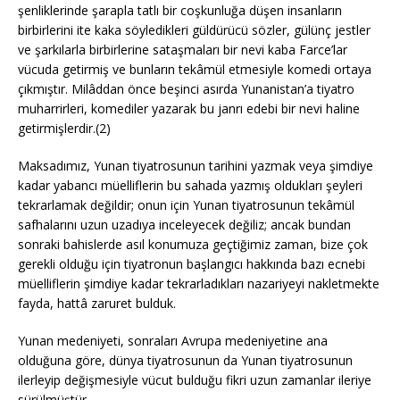
şenliklerinde şarapla tatlı bir coşkunluğa düşen insanların
birbirlerini ite kaka söyledikleri güldürücü sözler, gülünç jestler
ve şarkılarla birbirlerine sataşmaları bir nevi kaba Farce’lar
vücuda getirmiş ve bunların tekâmül etmesiyle komedi ortaya
çıkmıştır. Milâddan önce beşinci asırda Yunanistan’a tiyatro
muharrirleri, komediler yazarak bu janrı edebi bir nevi haline
getirmişlerdir.(2)
Maksadımız, Yunan tiyatrosunun tarihini yazmak veya şimdiye
kadar yabancı müelliflerin bu sahada yazmış oldukları şeyleri
tekrarlamak değildir; onun için Yunan tiyatrosunun tekâmül
safhalarını uzun uzadıya inceleyecek değiliz; ancak bundan
sonraki bahislerde asıl konumuza geçtiğimiz zaman, bize çok
gerekli olduğu için tiyatronun başlangıcı hakkında bazı ecnebi
müelliflerin şimdiye kadar tekrarladıkları nazariyeyi nakletmekte
fayda, hattâ zaruret bulduk.
Yunan medeniyeti, sonraları Avrupa medeniyetine ana
olduğuna göre, dünya tiyatrosunun da Yunan tiyatrosunun
ilerleyip değişmesiyle vücut bulduğu fikri uzun zamanlar ileriye
sürülmüştür.