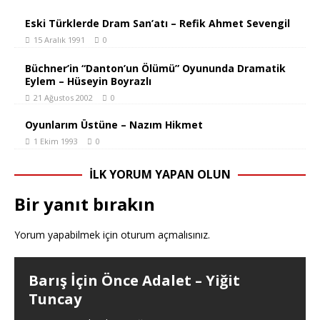
Eski Türklerde Dram San’atı – Refik Ahmet Sevengil
15 Aralık 1991
0
Büchner’in “Danton’un Ölümü” Oyununda Dramatik
Eylem – Hüseyin Boyrazlı
21 Ağustos 2002
0
Oyunlarım Üstüne – Nazım Hikmet
1 Ekim 1993
0
İLK YORUM YAPAN OLUN
Bir yanıt bırakın
Yorum yapabilmek için
oturum açmalısınız
.
Barış İçin Önce Adalet – Yiğit
Tuncay