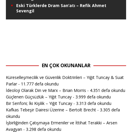
Eski Türklerde Dram San’atı – Refik Ahmet
Sevengil
EN ÇOK OKUNANLAR
Küreselleşmecilik ve Güvenlik Doktrinleri – Yiğit Tuncay & Suat
Parlar
- 11.777 defa okundu
İdeoloji Olarak Din ve Marx – Brian Morris
- 4.351 defa okundu
Güçlenen Güçsüzlük – Yiğit Tuncay
- 3.999 defa okundu
Bir Senfoni; İki Kişilik – Yiğit Tuncay
- 3.313 defa okundu
Kafkas Tebeşir Dairesi Üzerine – Bertolt Brecht
- 3.305 defa
okundu
İşbirliğinden Çatışmaya Ermeniler ve İttihat Terakki – Arsen
Avagyan
- 3.298 defa okundu