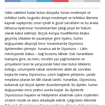
Yakın vakitlere kadar bütün dünyada Yunan medeniyet ve
tefekkür tarihi, bugünkü dünya medeniyet ve tefekkür âlemine
kaynak sayılıyordu; onun içindir ki güzel san’atların ve bu arada
bilhassa tiyatronun Yunanistan’dan çıktığı peşin bir hüküm
olarak kabul edilmişti. Birçok Avrupa müelliflerinin kitaba
geçirmiş oldukları bir pazariyeye göre tiyatro, İsa’nın
doğuşundan altıyüzyıl önce Yunanistan’da Diyonizos
âyinlerinden çıkmıştır. Yunanca adı ile Diyonizos – Lâtin
mitolojisinde Baküs – bağ bozumu ilâhıdır. Eski Yunanlıların
inanışına göre, bu tanrı, önceleri yaz yağmurlarının ve
şimşeklerin tesiri ile yeryüzünde hâsıl olan bütün bitkilerin,
bolluğu, umumiyetle tabiat verimlerinin allahı idi; sonrâları
başka bir inanış Diyonizosu, üzüm bağlarını yetiştiren, şarabı
meydana çıkaran bir ilâh olarak tanıttı. Yunanlılar, Diyonizosu
kutlamak için birçok âyinler düzenlemişlerdi. Bu âyinler, İsa’nın
doğuşundan önce yedinci asırda başlar. Bu âyinlerde
Diyonizosun hayatını ve hikâyelerini anlatmak üzere söylenilen
sözlere musiki ve dans arkadaşlık ederdi. Çalgıcıların ellerinde