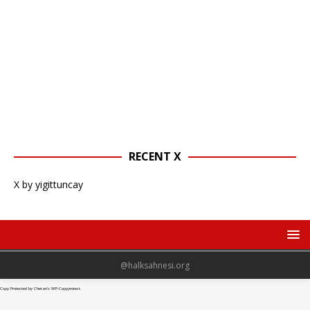
RECENT X
X by yigittuncay
@halksahnesi.org
Copy Protected by
Chetan
's
WP-Copyprotect
.