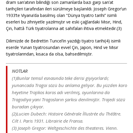
dram san’atının bilindiği son zamanlarda bazı garp san’at
tarihçileri tarafından ileri sürülmeye başlanıldı. Joseph Gregor’un
1933’te Viyana’da basılmış olan “Dünya tiyatro tarihi” isimli
eserleri bu zihniyetle yazılmıştır ve eski çağlardaki Mısır, Hind,
Çin, hattâ Türk tiyatrolarına ait sahifaları ihtiva etmektedir.(3)
Dilimizde de Bedrettin Tuncel’in yazdığı tiyatro tarihi(4) isimli
eserde Yunan tiyatrosundan evvel Çin, Japon, Hind ve Mısır
tiyatrolarından, kısaca da olsa, bahsedilmiştir.
NOTLAR
(1)Bunlar temsil esnasında teke derisi giyiyorlardı;
yunancada Tragoi sözü bu anlama geliyor. Bu yüzden koro
heyetine Trajikos koros adı verilmiş, oyunlarına da
Tragodiya yani Tragosların şarkısı denilmiştir. Trajedi sözü
buradan çıkıyor.
(2)Lucien Dubech: Histoire Générale İllustrée du Théâtre.
Cilt I. Paris 1931. Librairie de Fransa.
(3) Joseph Gregor: Weltgeschichte des theateres. Vienn.