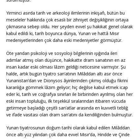
Yirminci asırda tarih ve arkeoloji ilimlerinin inkişafı, bütün bu
meseleler hakkında çok esaslı bir zihniyet değişikliğinin ortaya
çıkmasına sebep oldu. Her şeyden evvel şu hakikat genel olarak
kabul edildi ki, tarih boyunca dünya, Yunan ve hattâ Mısır
medeniyetlerinden çok daha eski medeniyetler görmüştür.
Öte yandan psikoloji ve sosyoloji bilgilerinin ışığında ileri
adımlar atmış olan düşünce, hakikatte dram sanatının en az
insan kadar eski olması lâzım geldiği neticesine varmıştır. Şu
halde, artık bugün tiyatro san’atının Milâddan altı asır önce
Yunanistan’dan ve Dionysos âyinlerinden çıkmış olduğu fikrini
karanlığa gömmek lâzım geliyor; hiç değilse kabul etmek icap
eder ki, tarih ve coğrafya sınırları ile birbirinden ayrılmış olan her
eski insan topluluğu, ilk teşekkül sıralarından itibaren vücuda
getirmeye başladığı çeşitli san’atlar arasında en kuvvetli tebliğ
ve ifade vasıtası olan dram san’atını da kendiliğinden bulmuştur.
Yunan tiyatrosunun doğum tarihi olarak kabul edilen Milâddan
önce altı yüz yılından çok daha evvel Mısır’da, Hindde ve Çinde