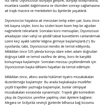
flüt vardı. Diyonizosun dünyaya gelişine, dünyayı dolaşmasına,
insanlara saadet dağıtmasına ve ölümden sonrayı sağlamasına
ait trajik macera ve menkıbeleri bu âyinlerde yaşatılırdı.
Diyonizos’un hayatına ait mevzuları tertip eden şair, bunu önce
tek başına söyler, koro bu sözleri kısım kısım hep bir ağızdan
nağmelerle tekrarlardı. Sonraları koro mensupları, Diyonizosun
arkadaşları olan vahşî ve iptidâî tabiat kuvvetlerini canlandırmak
üzere keçi ayaklı satirler kılığına girmeye başlamışlardı.(1) Bu
oyunlarda, tabii, Diyonizosun kendisi de temsil ediliyordu.
Milâddan önce 535 yılında koroyu idare eden adam doğrudan
doğruya taklit ve temsil vazifesi de almış, koro ile karşılıklı
konuşmaya başlamıştır. Sonraları mevzuu çeşitlendirmek için
Diyonizostan başka ilâhların hayatları da temsil edilmiştir.
Milâddan önce, altıncı asırda hükûmet tiyatro müsabakaları
düzenlemeğe başlamıştır. Bu arada başkabaşka müellifler
çeşitli trajediler yazmağa başlamışlar, bunlar olimpiyat
müsabakaları esnasında oynanmıştır. Trajedi gibi komedinin
çıkışı da Diyonizos şerefine yapılmış olan âyinlere bağlanır;
Megara ve Sicilya’da sevinçli günlerde bilhassa bağ bozumu