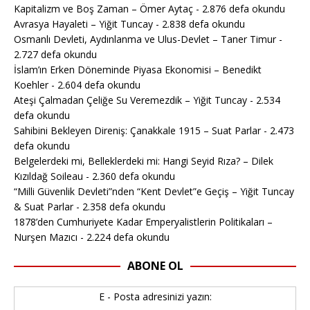
Kapitalizm ve Boş Zaman – Ömer Aytaç
- 2.876 defa okundu
Avrasya Hayaleti – Yiğit Tuncay
- 2.838 defa okundu
Osmanlı Devleti, Aydınlanma ve Ulus-Devlet – Taner Timur
-
2.727 defa okundu
İslam’ın Erken Döneminde Piyasa Ekonomisi – Benedikt
Koehler
- 2.604 defa okundu
Ateşi Çalmadan Çeliğe Su Veremezdik – Yiğit Tuncay
- 2.534
defa okundu
Sahibini Bekleyen Direniş: Çanakkale 1915 – Suat Parlar
- 2.473
defa okundu
Belgelerdeki mi, Belleklerdeki mi: Hangi Seyid Rıza? – Dilek
Kızıldağ Soileau
- 2.360 defa okundu
“Milli Güvenlik Devleti”nden “Kent Devlet”e Geçiş – Yiğit Tuncay
& Suat Parlar
- 2.358 defa okundu
1878’den Cumhuriyete Kadar Emperyalistlerin Politikaları –
Nurşen Mazıcı
- 2.224 defa okundu
ABONE OL
E - Posta adresinizi yazın: